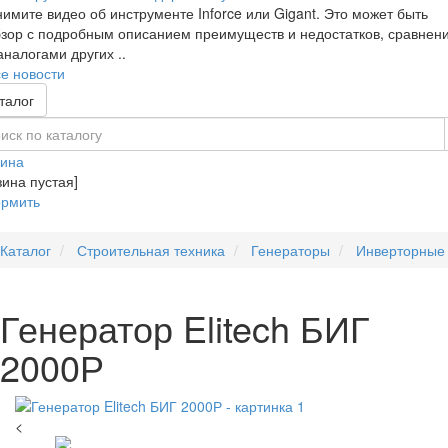
имите видео об инструменте Inforce или Gigant. Это может быть
зор с подробным описанием преимуществ и недостатков, сравнен
аналогами других ..
е новости
талог
зина
зина пустая]
рмить
Каталог
Строительная техника
Генераторы
Инверторные
Генератор Elitech БИГ
2000Р
<