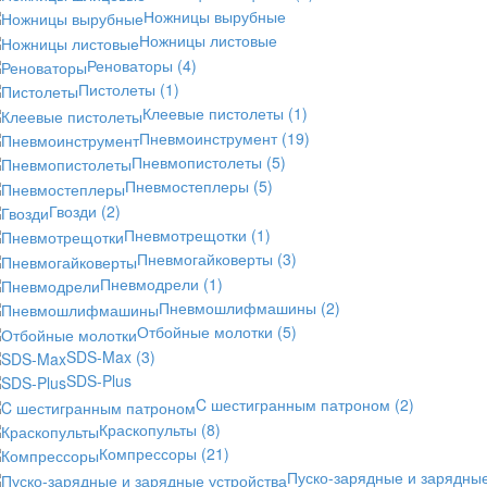
Ножницы вырубные
Ножницы листовые
Реноваторы
(4)
Пистолеты
(1)
Клеевые пистолеты
(1)
Пневмоинструмент
(19)
Пневмопистолеты
(5)
Пневмостеплеры
(5)
Гвозди
(2)
Пневмотрещотки
(1)
Пневмогайковерты
(3)
Пневмодрели
(1)
Пневмошлифмашины
(2)
Отбойные молотки
(5)
SDS-Max
(3)
SDS-Plus
C шестигранным патроном
(2)
Краскопульты
(8)
Компрессоры
(21)
Пуско-зарядные и зарядны