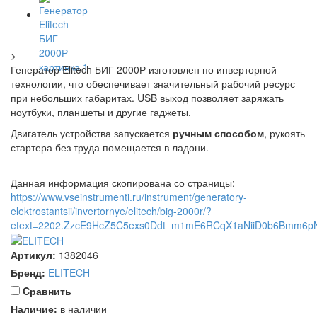
>
Генератор Elitech БИГ 2000Р изготовлен по инверторной
технологии, что обеспечивает значительный рабочий ресурс
при небольших габаритах. USB выход позволяет заряжать
ноутбуки, планшеты и другие гаджеты.
Двигатель устройства запускается
ручным способом
, рукоять
стартера без труда помещается в ладони.
Данная информация скопирована со страницы:
https://www.vseinstrumenti.ru/instrument/generatory-
elektrostantsii/invertornye/elitech/big-2000r/?
etext=2202.ZzcE9HcZ5C5exs0Ddt_m1mE6RCqX1aNiiD0b6Bmm6pN
Артикул:
1382046
Бренд:
ELITECH
Cравнить
Наличие:
в наличии