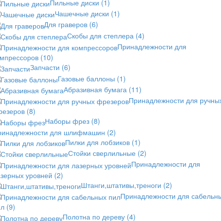
Пильные диски
(1)
Чашечные диски
(1)
Для граверов
(6)
Скобы для степлера
(4)
Принадлежности для
омпрессоров
(10)
Запчасти
(6)
Газовые баллоны
(1)
Абразивная бумага
(11)
Принадлежности для ручны
резеров
(8)
Наборы фрез
(8)
ринадлежности для шлифмашин
(2)
Пилки для лобзиков
(1)
Стойки сверлильные
(2)
Принадлежности для
азерных уровней
(2)
Штанги,штативы,треноги
(2)
Принадлежности для сабельн
ил
(9)
Полотна по дереву
(4)