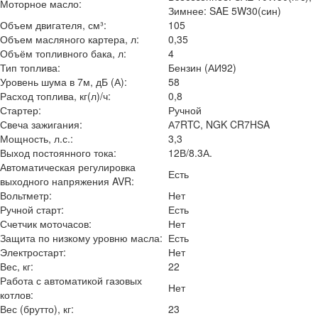
Моторное масло:
Зимнее: SAE 5W30(син)
Объем двигателя, см³:
105
Объем масляного картера, л:
0,35
Объём топливного бака, л:
4
Тип топлива:
Бензин (АИ92)
Уровень шума в 7м, дБ (А):
58
Расход топлива, кг(л)/ч:
0,8
Стартер:
Ручной
Свеча зажигания:
А7RTC, NGK CR7HSA
Мощность, л.с.:
3,3
Выход постоянного тока:
12В/8.3А.
Автоматическая регулировка
Есть
выходного напряжения AVR:
Вольтметр:
Нет
Ручной старт:
Есть
Счетчик моточасов:
Нет
Защита по низкому уровню масла:
Есть
Электростарт:
Нет
Вес, кг:
22
Работа с автоматикой газовых
Нет
котлов:
Вес (брутто), кг:
23