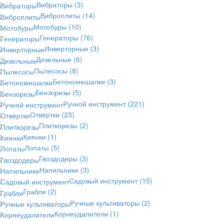
Вибраторы
(3)
Виброплиты
(14)
Мотобуры
(10)
Генераторы
(76)
Инверторные
(3)
Дизельные
(6)
Пылесосы
(8)
Бетономешалки
(3)
Бензорезы
(5)
Ручной инструмент
(221)
Отвёртки
(23)
Плиткорезы
(2)
Киянки
(1)
Лопаты
(5)
Гвоздодеры
(3)
Напильники
(3)
Садовый инструмент
(15)
Грабли
(2)
Ручные культиваторы
(2)
Корнеудалители
(1)