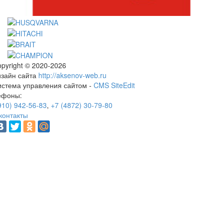
pyright © 2020-2026
изайн сайта
http://aksenov-web.ru
истема управления сайтом -
CMS SiteEdit
ефоны:
910) 942-56-83
,
+7 (4872) 30-79-80
контакты