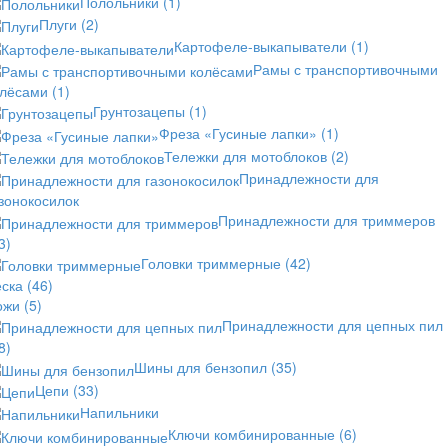
Полольники
(1)
Плуги
(2)
Картофеле-выкапыватели
(1)
Рамы с транспортивочными
олёсами
(1)
Грунтозацепы
(1)
Фреза «Гусиные лапки»
(1)
Тележки для мотоблоков
(2)
Принадлежности для
зонокосилок
Принадлежности для триммеров
3)
Головки триммерные
(42)
еска
(46)
ожи
(5)
Принадлежности для цепных пил
8)
Шины для бензопил
(35)
Цепи
(33)
Напильники
Ключи комбинированные
(6)