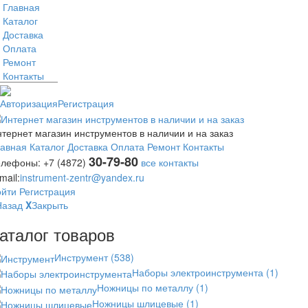
Главная
Каталог
Доставка
Оплата
Ремонт
Контакты
Авторизация
Регистрация
тернет магазин инструментов в наличии и на заказ
лавная
Каталог
Доставка
Оплата
Ремонт
Контакты
30-79-80
елефоны:
+7 (4872)
все контакты
mail:
instrument-zentr@yandex.ru
ойти
Регистрация
Назад
X
Закрыть
аталог товаров
Инструмент
(538)
Наборы электроинструмента
(1)
Ножницы по металлу
(1)
Ножницы шлицевые
(1)