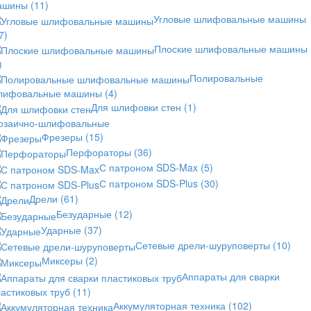
ашины
(11)
Угловые шлифовальные машины
7)
Плоские шлифовальные машины
)
Полировальные
лифовальные машины
(4)
Для шлифовки стен
(1)
озаично-шлифовальные
Фрезеры
(15)
Перфораторы
(36)
С патроном SDS-Max
(5)
С патроном SDS-Plus
(30)
Дрели
(61)
Безударные
(12)
Ударные
(37)
Сетевые дрели-шуруповерты
(10)
Миксеры
(2)
Аппараты для сварки
астиковых труб
(11)
Аккумуляторная техника
(102)