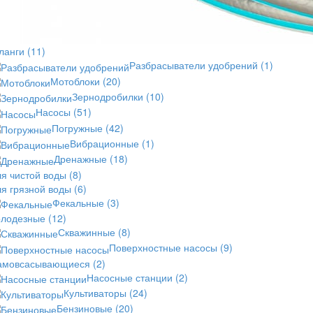
ланги
(11)
Разбрасыватели удобрений
(1)
Мотоблоки
(20)
Зернодробилки
(10)
Насосы
(51)
Погружные
(42)
Вибрационные
(1)
Дренажные
(18)
ля чистой воды
(8)
ля грязной воды
(6)
Фекальные
(3)
олодезные
(12)
Скважинные
(8)
Поверхностные насосы
(9)
амовсасывающиеся
(2)
Насосные станции
(2)
Культиваторы
(24)
Бензиновые
(20)