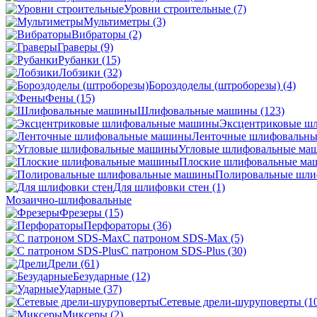
Уровни строительные
(7)
Мультиметры
(3)
Вибраторы
(2)
Граверы
(9)
Рубанки
(15)
Лобзики
(32)
Бороздоделы (штроборезы)
(4)
Фены
(15)
Шлифовальные машины
(123)
Эксцентриковые ш
Ленточные шлифовальн
Угловые шлифовальные м
Плоские шлифовальные м
Полировальные шл
Для шлифовки стен
(1)
Мозаично-шлифовальные
Фрезеры
(15)
Перфораторы
(36)
С патроном SDS-Max
(5)
С патроном SDS-Plus
(30)
Дрели
(61)
Безударные
(12)
Ударные
(37)
Сетевые дрели-шуруповерты
(1
Миксеры
(2)