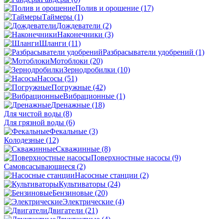
Полив и орошение
(17)
Таймеры
(1)
Дождеватели
(2)
Наконечники
(3)
Шланги
(11)
Разбрасыватели удобрений
(1)
Мотоблоки
(20)
Зернодробилки
(10)
Насосы
(51)
Погружные
(42)
Вибрационные
(1)
Дренажные
(18)
Для чистой воды
(8)
Для грязной воды
(6)
Фекальные
(3)
Колодезные
(12)
Скважинные
(8)
Поверхностные насосы
(9)
Самовсасывающиеся
(2)
Насосные станции
(2)
Культиваторы
(24)
Бензиновые
(20)
Электрические
(4)
Двигатели
(21)