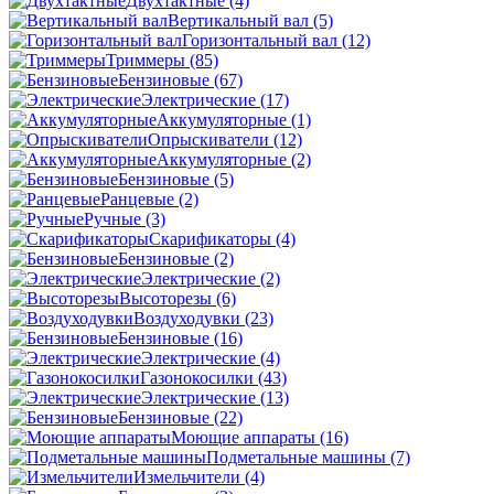
Двухтактные
(4)
Вертикальный вал
(5)
Горизонтальный вал
(12)
Триммеры
(85)
Бензиновые
(67)
Электрические
(17)
Аккумуляторные
(1)
Опрыскиватели
(12)
Аккумуляторные
(2)
Бензиновые
(5)
Ранцевые
(2)
Ручные
(3)
Скарификаторы
(4)
Бензиновые
(2)
Электрические
(2)
Высоторезы
(6)
Воздуходувки
(23)
Бензиновые
(16)
Электрические
(4)
Газонокосилки
(43)
Электрические
(13)
Бензиновые
(22)
Моющие аппараты
(16)
Подметальные машины
(7)
Измельчители
(4)