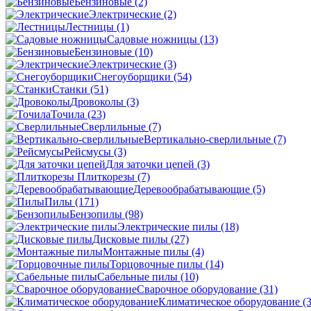
Бензиновые
(2)
Электрические
(2)
Лестницы
(1)
Садовые ножницы
(13)
Бензиновые
(10)
Электрические
(3)
Снегоуборщики
(54)
Станки
(51)
Дровоколы
(3)
Точила
(23)
Сверлильные
(7)
Вертикально-сверлильные
(7)
Рейсмусы
(3)
Для заточки цепей
(3)
Плиткорезы
(7)
Деревообрабатывающие
(5)
Пилы
(171)
Бензопилы
(98)
Электрические пилы
(18)
Дисковые пилы
(27)
Монтажные пилы
(4)
Торцовочные пилы
(14)
Сабельные пилы
(10)
Сварочное оборудование
(31)
Климатическое оборудование
(