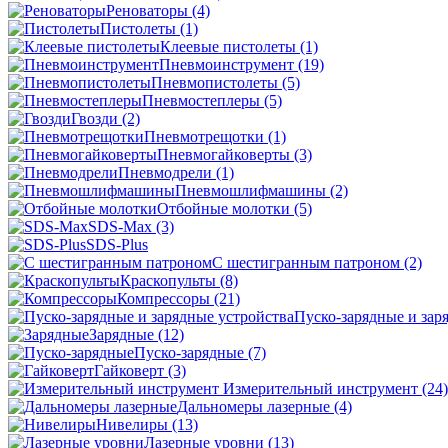
Реноваторы
(4)
Пистолеты
(1)
Клеевые пистолеты
(1)
Пневмоинструмент
(19)
Пневмопистолеты
(5)
Пневмостеплеры
(5)
Гвозди
(2)
Пневмотрещотки
(1)
Пневмогайковерты
(3)
Пневмодрели
(1)
Пневмошлифмашины
(2)
Отбойные молотки
(5)
SDS-Max
(3)
SDS-Plus
C шестигранным патроном
(2)
Краскопульты
(8)
Компрессоры
(21)
Пуско-зарядные и зар
Зарядные
(12)
Пуско-зарядные
(7)
Гайковерт
(3)
Измерительный инструмент
(24)
Дальномеры лазерные
(4)
Нивелиры
(13)
Лазерные уровни
(13)