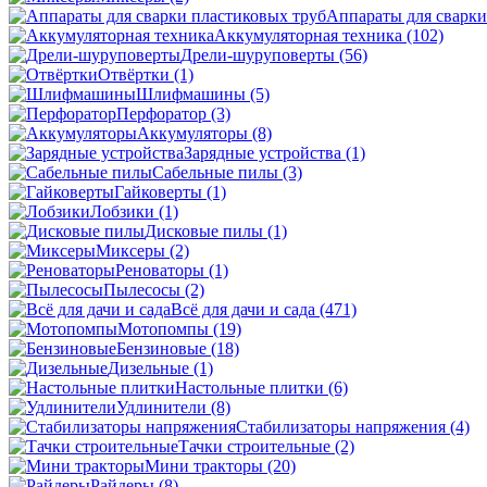
Аппараты для сварки
Аккумуляторная техника
(102)
Дрели-шуруповерты
(56)
Отвёртки
(1)
Шлифмашины
(5)
Перфоратор
(3)
Аккумуляторы
(8)
Зарядные устройства
(1)
Сабельные пилы
(3)
Гайковерты
(1)
Лобзики
(1)
Дисковые пилы
(1)
Миксеры
(2)
Реноваторы
(1)
Пылесосы
(2)
Всё для дачи и сада
(471)
Мотопомпы
(19)
Бензиновые
(18)
Дизельные
(1)
Настольные плитки
(6)
Удлинители
(8)
Стабилизаторы напряжения
(4)
Тачки строительные
(2)
Мини тракторы
(20)
Райдеры
(8)