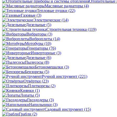
Отопительные 
Масляные радиаторы
(4)
Тепловые пушки
(22)
Газовые
(3)
Электрические
(14)
Дизельные
(5)
Строительная техника
(119)
Вибраторы
(3)
Виброплиты
(14)
Мотобуры
(10)
Генераторы
(76)
Инверторные
(3)
Дизельные
(6)
Пылесосы
(8)
Бетономешалки
(3)
Бензорезы
(5)
Ручной инструмент
(221)
Отвёртки
(23)
Плиткорезы
(2)
Киянки
(1)
Лопаты
(5)
Гвоздодеры
(3)
Напильники
(3)
Садовый инструмент
(15)
Грабли
(2)