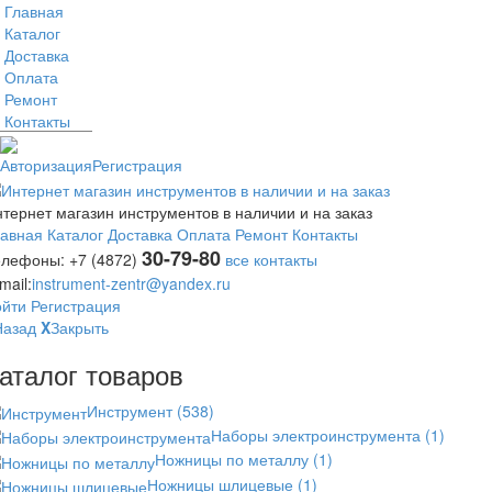
Главная
Каталог
Доставка
Оплата
Ремонт
Контакты
Авторизация
Регистрация
тернет магазин инструментов в наличии и на заказ
лавная
Каталог
Доставка
Оплата
Ремонт
Контакты
30-79-80
елефоны:
+7 (4872)
все контакты
mail:
instrument-zentr@yandex.ru
ойти
Регистрация
Назад
X
Закрыть
аталог товаров
Инструмент
(538)
Наборы электроинструмента
(1)
Ножницы по металлу
(1)
Ножницы шлицевые
(1)