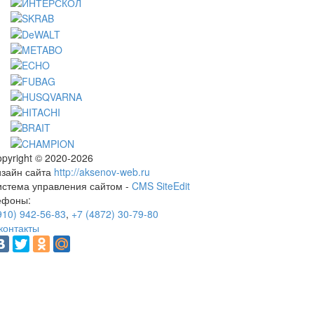
pyright © 2020-2026
изайн сайта
http://aksenov-web.ru
истема управления сайтом -
CMS SiteEdit
ефоны:
910) 942-56-83
,
+7 (4872) 30-79-80
контакты