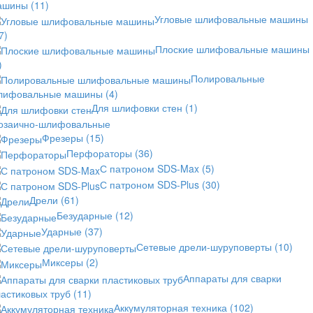
ашины
(11)
Угловые шлифовальные машины
7)
Плоские шлифовальные машины
)
Полировальные
лифовальные машины
(4)
Для шлифовки стен
(1)
озаично-шлифовальные
Фрезеры
(15)
Перфораторы
(36)
С патроном SDS-Max
(5)
С патроном SDS-Plus
(30)
Дрели
(61)
Безударные
(12)
Ударные
(37)
Сетевые дрели-шуруповерты
(10)
Миксеры
(2)
Аппараты для сварки
астиковых труб
(11)
Аккумуляторная техника
(102)