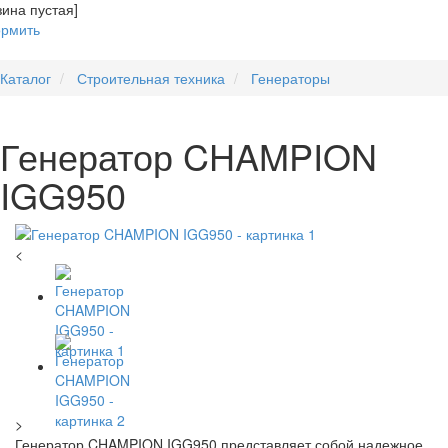
зина пустая]
рмить
Каталог
Строительная техника
Генераторы
Генератор CHAMPION
IGG950
<
>
Генератор CHAMPION IGG950 представляет собой надежное