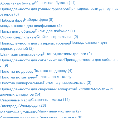
Абразивная бумага
(11)
Принадлежности для ручны
резеров
(8)
Наборы фрез
(8)
ринадлежности для шлифмашин
(2)
Пилки для лобзиков
(1)
Стойки сверлильные
(2)
Принадлежности для
азерных уровней
(2)
Штанги,штативы,треноги
(2)
Принадлежности для сабельн
ил
(9)
Полотна по дереву
(4)
Полотна по металлу
Полотна универсальные
(3)
Принадлежности для
варочных аппаратов
(54)
Сварочные маски
(14)
Электроды
(28)
Магнитные угольники
(2)
Сварочная проволока
(6)