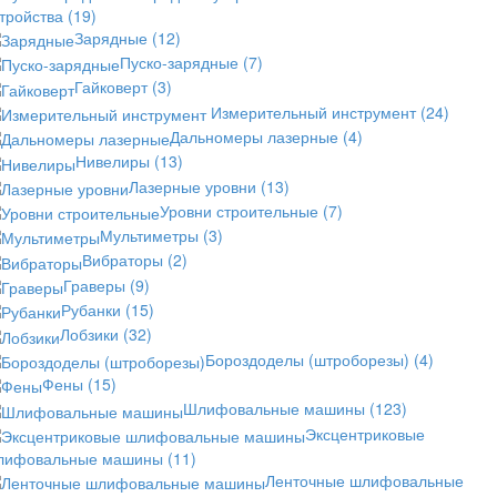
стройства
(19)
Зарядные
(12)
Пуско-зарядные
(7)
Гайковерт
(3)
Измерительный инструмент
(24)
Дальномеры лазерные
(4)
Нивелиры
(13)
Лазерные уровни
(13)
Уровни строительные
(7)
Мультиметры
(3)
Вибраторы
(2)
Граверы
(9)
Рубанки
(15)
Лобзики
(32)
Бороздоделы (штроборезы)
(4)
Фены
(15)
Шлифовальные машины
(123)
Эксцентриковые
лифовальные машины
(11)
Ленточные шлифовальные