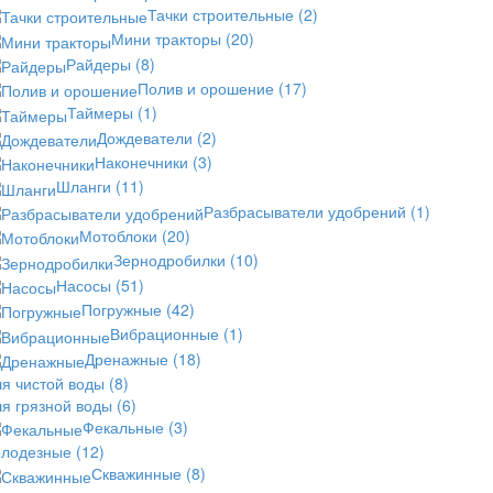
Тачки строительные
(2)
Мини тракторы
(20)
Райдеры
(8)
Полив и орошение
(17)
Таймеры
(1)
Дождеватели
(2)
Наконечники
(3)
Шланги
(11)
Разбрасыватели удобрений
(1)
Мотоблоки
(20)
Зернодробилки
(10)
Насосы
(51)
Погружные
(42)
Вибрационные
(1)
Дренажные
(18)
ля чистой воды
(8)
ля грязной воды
(6)
Фекальные
(3)
олодезные
(12)
Скважинные
(8)