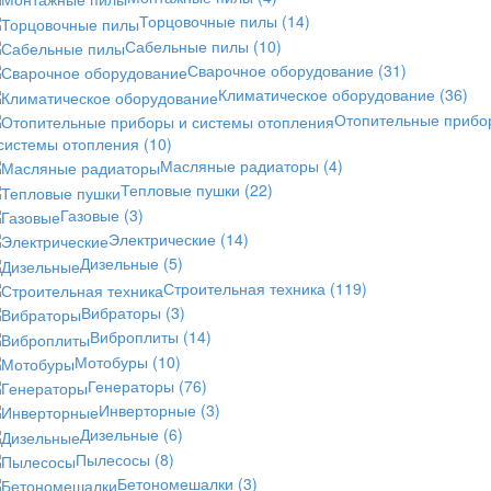
Торцовочные пилы
(14)
Сабельные пилы
(10)
Сварочное оборудование
(31)
Климатическое оборудование
(36)
Отопительные прибо
 системы отопления
(10)
Масляные радиаторы
(4)
Тепловые пушки
(22)
Газовые
(3)
Электрические
(14)
Дизельные
(5)
Строительная техника
(119)
Вибраторы
(3)
Виброплиты
(14)
Мотобуры
(10)
Генераторы
(76)
Инверторные
(3)
Дизельные
(6)
Пылесосы
(8)
Бетономешалки
(3)