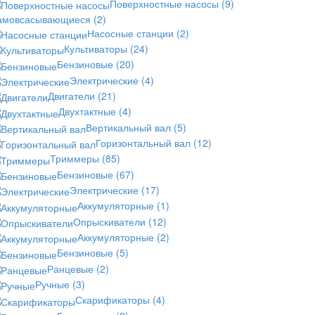
Поверхностные насосы
(9)
амовсасывающиеся
(2)
Насосные станции
(2)
Культиваторы
(24)
Бензиновые
(20)
Электрические
(4)
Двигатели
(21)
Двухтактные
(4)
Вертикальный вал
(5)
Горизонтальный вал
(12)
Триммеры
(85)
Бензиновые
(67)
Электрические
(17)
Аккумуляторные
(1)
Опрыскиватели
(12)
Аккумуляторные
(2)
Бензиновые
(5)
Ранцевые
(2)
Ручные
(3)
Скарификаторы
(4)