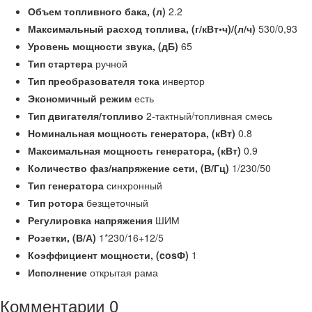
Объем топливного бака, (л)
2.2
Максимальный расход топлива, (г/кВт•ч)/(л/ч)
530/0,93
Уровень мощности звука, (дБ)
65
Тип стартера
ручной
Тип преобразователя тока
инвертор
Экономичный режим
есть
Тип двигателя/топливо
2-тактный/топливная смесь
Номинальная мощность генератора, (кВт)
0.8
Максимальная мощность генератора, (кВт)
0.9
Количество фаз/напряжение сети, (В/Гц)
1/230/50
Тип генератора
синхронный
Тип ротора
безщеточный
Регулировка напряжения
ШИМ
Розетки, (В/А)
1*230/16+12/5
Коэффициент мощности, (cosФ)
1
Исполнение
открытая рама
Комментарии
0