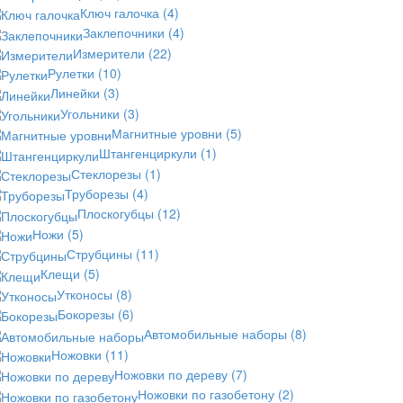
Ключ галочка
(4)
Заклепочники
(4)
Измерители
(22)
Рулетки
(10)
Линейки
(3)
Угольники
(3)
Магнитные уровни
(5)
Штангенциркули
(1)
Стеклорезы
(1)
Труборезы
(4)
Плоскогубцы
(12)
Ножи
(5)
Струбцины
(11)
Клещи
(5)
Утконосы
(8)
Бокорезы
(6)
Автомобильные наборы
(8)
Ножовки
(11)
Ножовки по дереву
(7)
Ножовки по газобетону
(2)