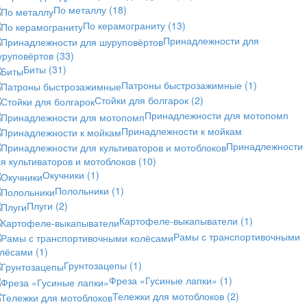
По металлу
(18)
По керамограниту
(13)
Принадлежности для
уруповёртов
(33)
Биты
(31)
Патроны быстрозажимные
(1)
Стойки для болгарок
(2)
Принадлежности для мотопомп
Принадлежности к мойкам
Принадлежности
я культиваторов и мотоблоков
(10)
Окучники
(1)
Полольники
(1)
Плуги
(2)
Картофеле-выкапыватели
(1)
Рамы с транспортивочными
олёсами
(1)
Грунтозацепы
(1)
Фреза «Гусиные лапки»
(1)
Тележки для мотоблоков
(2)