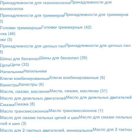
Принадлежности для
зонокосилок
Принадлежности для триммеров
3)
Головки триммерные
(42)
еска
(46)
ожи
(5)
Принадлежности для цепных пил
8)
Шины для бензопил
(35)
Цепи
(33)
Напильники
Ключи комбинированные
(6)
Канистры
(6)
Масла, смазки, масленки
(31)
Масло для дизельных двигателей
Смазка
(8)
Масло трансмиссионное
(1)
Масло для смазки пильных
епей и шин
(3)
Масло для 2-тактны