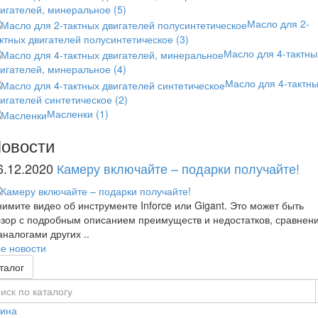
вигателей, минеральное
(5)
Масло для 2-
ктных двигателей полусинтетическое
(3)
Масло для 4-тактны
вигателей, минеральное
(4)
Масло для 4-тактн
игателей синтетическое
(2)
Масленки
(1)
овости
6.12.2020
Камеру включайте – подарки получайте!
имите видео об инструменте Inforce или Gigant. Это может быть
зор с подробным описанием преимуществ и недостатков, сравнен
аналогами других ..
е новости
талог
зина