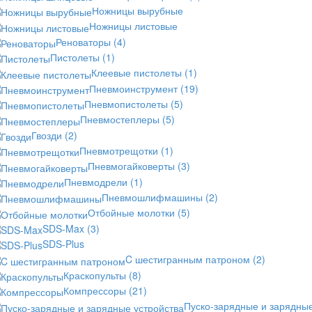
Ножницы вырубные
Ножницы листовые
Реноваторы
(4)
Пистолеты
(1)
Клеевые пистолеты
(1)
Пневмоинструмент
(19)
Пневмопистолеты
(5)
Пневмостеплеры
(5)
Гвозди
(2)
Пневмотрещотки
(1)
Пневмогайковерты
(3)
Пневмодрели
(1)
Пневмошлифмашины
(2)
Отбойные молотки
(5)
SDS-Max
(3)
SDS-Plus
C шестигранным патроном
(2)
Краскопульты
(8)
Компрессоры
(21)
Пуско-зарядные и зарядны