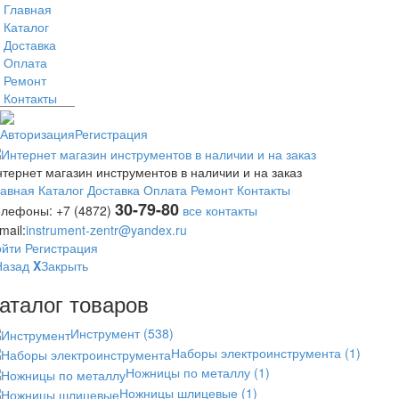
Главная
Каталог
Доставка
Оплата
Ремонт
Контакты
Авторизация
Регистрация
тернет магазин инструментов в наличии и на заказ
лавная
Каталог
Доставка
Оплата
Ремонт
Контакты
30-79-80
елефоны:
+7 (4872)
все контакты
mail:
instrument-zentr@yandex.ru
ойти
Регистрация
Назад
X
Закрыть
аталог товаров
Инструмент
(538)
Наборы электроинструмента
(1)
Ножницы по металлу
(1)
Ножницы шлицевые
(1)