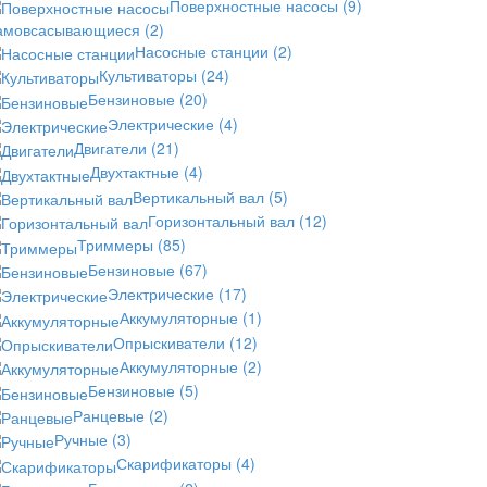
Поверхностные насосы
(9)
амовсасывающиеся
(2)
Насосные станции
(2)
Культиваторы
(24)
Бензиновые
(20)
Электрические
(4)
Двигатели
(21)
Двухтактные
(4)
Вертикальный вал
(5)
Горизонтальный вал
(12)
Триммеры
(85)
Бензиновые
(67)
Электрические
(17)
Аккумуляторные
(1)
Опрыскиватели
(12)
Аккумуляторные
(2)
Бензиновые
(5)
Ранцевые
(2)
Ручные
(3)
Скарификаторы
(4)