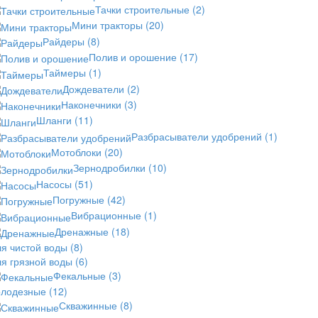
Тачки строительные
(2)
Мини тракторы
(20)
Райдеры
(8)
Полив и орошение
(17)
Таймеры
(1)
Дождеватели
(2)
Наконечники
(3)
Шланги
(11)
Разбрасыватели удобрений
(1)
Мотоблоки
(20)
Зернодробилки
(10)
Насосы
(51)
Погружные
(42)
Вибрационные
(1)
Дренажные
(18)
ля чистой воды
(8)
ля грязной воды
(6)
Фекальные
(3)
олодезные
(12)
Скважинные
(8)