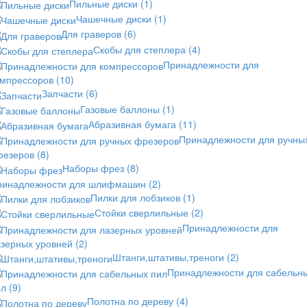
Пильные диски
(1)
Чашечные диски
(1)
Для граверов
(6)
Скобы для степлера
(4)
Принадлежности для
омпрессоров
(10)
Запчасти
(6)
Газовые баллоны
(1)
Абразивная бумага
(11)
Принадлежности для ручны
резеров
(8)
Наборы фрез
(8)
ринадлежности для шлифмашин
(2)
Пилки для лобзиков
(1)
Стойки сверлильные
(2)
Принадлежности для
азерных уровней
(2)
Штанги,штативы,треноги
(2)
Принадлежности для сабельн
ил
(9)
Полотна по дереву
(4)