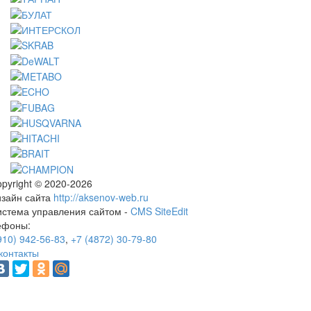
pyright © 2020-2026
изайн сайта
http://aksenov-web.ru
истема управления сайтом -
CMS SiteEdit
ефоны:
910) 942-56-83
,
+7 (4872) 30-79-80
контакты