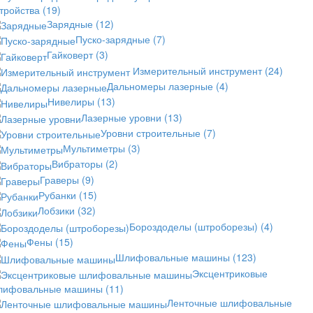
стройства
(19)
Зарядные
(12)
Пуско-зарядные
(7)
Гайковерт
(3)
Измерительный инструмент
(24)
Дальномеры лазерные
(4)
Нивелиры
(13)
Лазерные уровни
(13)
Уровни строительные
(7)
Мультиметры
(3)
Вибраторы
(2)
Граверы
(9)
Рубанки
(15)
Лобзики
(32)
Бороздоделы (штроборезы)
(4)
Фены
(15)
Шлифовальные машины
(123)
Эксцентриковые
лифовальные машины
(11)
Ленточные шлифовальные