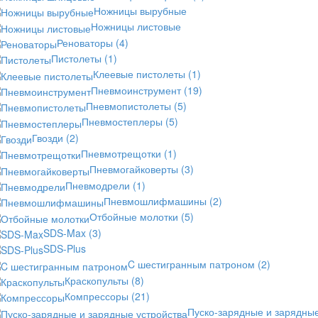
Ножницы вырубные
Ножницы листовые
Реноваторы
(4)
Пистолеты
(1)
Клеевые пистолеты
(1)
Пневмоинструмент
(19)
Пневмопистолеты
(5)
Пневмостеплеры
(5)
Гвозди
(2)
Пневмотрещотки
(1)
Пневмогайковерты
(3)
Пневмодрели
(1)
Пневмошлифмашины
(2)
Отбойные молотки
(5)
SDS-Max
(3)
SDS-Plus
C шестигранным патроном
(2)
Краскопульты
(8)
Компрессоры
(21)
Пуско-зарядные и зарядны