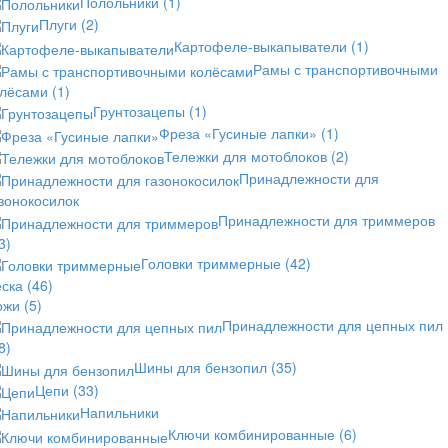
Полольники
(1)
Плуги
(2)
Картофеле-выкапыватели
(1)
Рамы с транспортивочными
олёсами
(1)
Грунтозацепы
(1)
Фреза «Гусиные лапки»
(1)
Тележки для мотоблоков
(2)
Принадлежности для
зонокосилок
Принадлежности для триммеров
3)
Головки триммерные
(42)
еска
(46)
ожи
(5)
Принадлежности для цепных пил
8)
Шины для бензопил
(35)
Цепи
(33)
Напильники
Ключи комбинированные
(6)