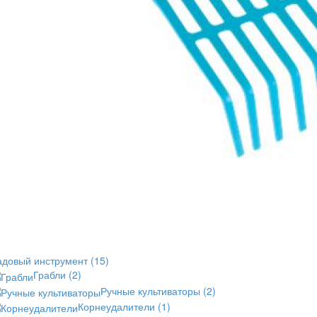
адовый инструмент
(15)
Грабли
(2)
Ручные культиваторы
(2)
Корнеудалители
(1)