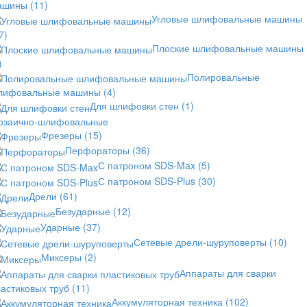
ашины
(11)
Угловые шлифовальные машины
7)
Плоские шлифовальные машины
)
Полировальные
лифовальные машины
(4)
Для шлифовки стен
(1)
озаично-шлифовальные
Фрезеры
(15)
Перфораторы
(36)
С патроном SDS-Max
(5)
С патроном SDS-Plus
(30)
Дрели
(61)
Безударные
(12)
Ударные
(37)
Сетевые дрели-шуруповерты
(10)
Миксеры
(2)
Аппараты для сварки
астиковых труб
(11)
Аккумуляторная техника
(102)