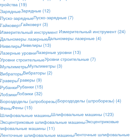
стройства
(19)
Зарядные
(12)
Пуско-зарядные
(7)
Гайковерт
(3)
Измерительный инструмент
(24)
Дальномеры лазерные
(4)
Нивелиры
(13)
Лазерные уровни
(13)
Уровни строительные
(7)
Мультиметры
(3)
Вибраторы
(2)
Граверы
(9)
Рубанки
(15)
Лобзики
(32)
Бороздоделы (штроборезы)
(4)
Фены
(15)
Шлифовальные машины
(123)
Эксцентриковые
лифовальные машины
(11)
Ленточные шлифовальные