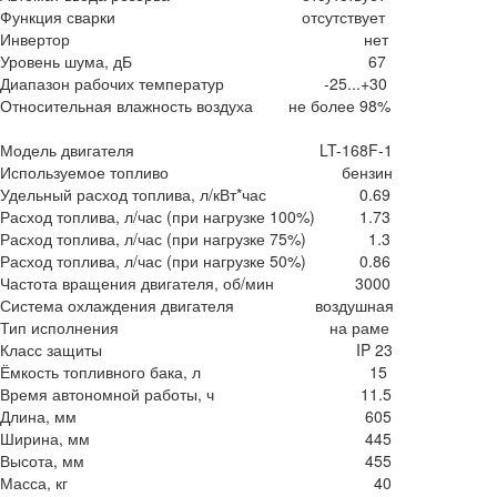
Функция сварки
отсутствует
Инвертор
нет
Уровень шума, дБ
67
Диапазон рабочих температур
-25...+30
Относительная влажность воздуха
не более 98%
Модель двигателя
LT-168F-1
Используемое топливо
бензин
Удельный расход топлива, л/кВт*час
0.69
Расход топлива, л/час (при нагрузке 100%)
1.73
Расход топлива, л/час (при нагрузке 75%)
1.3
Расход топлива, л/час (при нагрузке 50%)
0.86
Частота вращения двигателя, об/мин
3000
Система охлаждения двигателя
воздушная
Тип исполнения
на раме
Класс защиты
IP 23
Ёмкость топливного бака, л
15
Время автономной работы, ч
11.5
Длина, мм
605
Ширина, мм
445
Высота, мм
455
Масса, кг
40