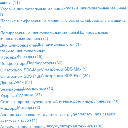
ашины
(11)
Угловые шлифовальные машины
7)
Плоские шлифовальные машины
)
Полировальные
лифовальные машины
(4)
Для шлифовки стен
(1)
озаично-шлифовальные
Фрезеры
(15)
Перфораторы
(36)
С патроном SDS-Max
(5)
С патроном SDS-Plus
(30)
Дрели
(61)
Безударные
(12)
Ударные
(37)
Сетевые дрели-шуруповерты
(10)
Миксеры
(2)
Аппараты для сварки
астиковых труб
(11)
Аккумуляторная техника
(102)