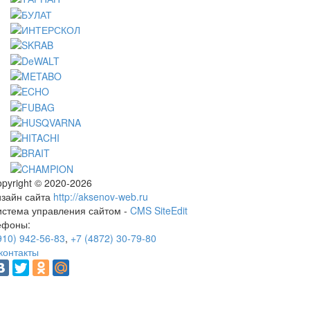
pyright © 2020-2026
изайн сайта
http://aksenov-web.ru
истема управления сайтом -
CMS SiteEdit
ефоны:
910) 942-56-83
,
+7 (4872) 30-79-80
контакты