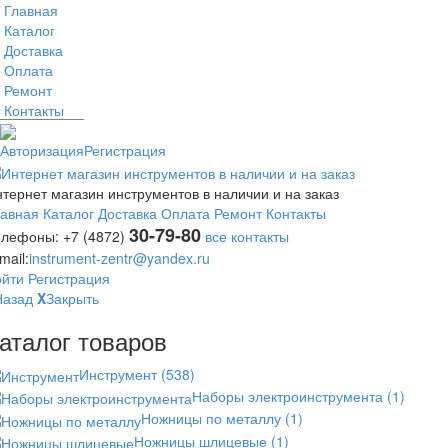
Главная
Каталог
Доставка
Оплата
Ремонт
Контакты
Авторизация
Регистрация
тернет магазин инструментов в наличии и на заказ
лавная
Каталог
Доставка
Оплата
Ремонт
Контакты
30-79-80
елефоны:
+7 (4872)
все контакты
mail:
instrument-zentr@yandex.ru
ойти
Регистрация
Назад
X
Закрыть
аталог товаров
Инструмент
(538)
Наборы электроинструмента
(1)
Ножницы по металлу
(1)
Ножницы шлицевые
(1)