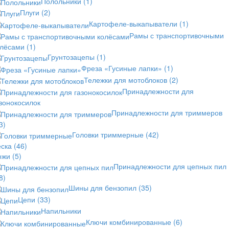
Полольники
(1)
Плуги
(2)
Картофеле-выкапыватели
(1)
Рамы с транспортивочными
олёсами
(1)
Грунтозацепы
(1)
Фреза «Гусиные лапки»
(1)
Тележки для мотоблоков
(2)
Принадлежности для
зонокосилок
Принадлежности для триммеров
3)
Головки триммерные
(42)
еска
(46)
ожи
(5)
Принадлежности для цепных пил
8)
Шины для бензопил
(35)
Цепи
(33)
Напильники
Ключи комбинированные
(6)