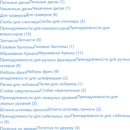
Пильные диски
(1)
Чашечные диски
(1)
Для граверов
(6)
Скобы для степлера
(4)
Принадлежности для
омпрессоров
(10)
Запчасти
(6)
Газовые баллоны
(1)
Абразивная бумага
(11)
Принадлежности для ручны
резеров
(8)
Наборы фрез
(8)
ринадлежности для шлифмашин
(2)
Пилки для лобзиков
(1)
Стойки сверлильные
(2)
Принадлежности для
азерных уровней
(2)
Штанги,штативы,треноги
(2)
Принадлежности для сабельн
ил
(9)
Полотна по дереву
(4)