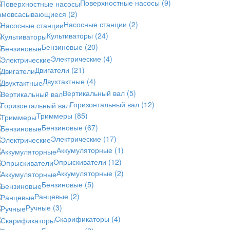
Поверхностные насосы
(9)
амовсасывающиеся
(2)
Насосные станции
(2)
Культиваторы
(24)
Бензиновые
(20)
Электрические
(4)
Двигатели
(21)
Двухтактные
(4)
Вертикальный вал
(5)
Горизонтальный вал
(12)
Триммеры
(85)
Бензиновые
(67)
Электрические
(17)
Аккумуляторные
(1)
Опрыскиватели
(12)
Аккумуляторные
(2)
Бензиновые
(5)
Ранцевые
(2)
Ручные
(3)
Скарификаторы
(4)