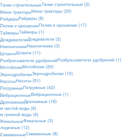
Тачки строительные
(2)
Мини тракторы
(20)
Райдеры
(8)
Полив и орошение
(17)
Таймеры
(1)
Дождеватели
(2)
Наконечники
(3)
Шланги
(11)
Разбрасыватели удобрений
(1)
Мотоблоки
(20)
Зернодробилки
(10)
Насосы
(51)
Погружные
(42)
Вибрационные
(1)
Дренажные
(18)
ля чистой воды
(8)
ля грязной воды
(6)
Фекальные
(3)
олодезные
(12)
Скважинные
(8)