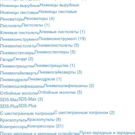
Ножницы вырубные
Ножницы листовые
Реноваторы
(4)
Пистолеты
(1)
Клеевые пистолеты
(1)
Пневмоинструмент
(19)
Пневмопистолеты
(5)
Пневмостеплеры
(5)
Гвозди
(2)
Пневмотрещотки
(1)
Пневмогайковерты
(3)
Пневмодрели
(1)
Пневмошлифмашины
(2)
Отбойные молотки
(5)
SDS-Max
(3)
SDS-Plus
C шестигранным патроном
(2)
Краскопульты
(8)
Компрессоры
(21)
Пуско-зарядные и зарядны