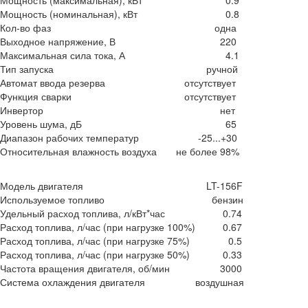
Мощность (максимальная), кВт
0.9
Мощность (номинальная), кВт
0.8
Кол-во фаз
одна
Выходное напряжение, В
220
Максимальная сила тока, А
4.1
Тип запуска
ручной
Автомат ввода резерва
отсутствует
Функция сварки
отсутствует
Инвертор
нет
Уровень шума, дБ
65
Диапазон рабочих температур
-25...+30
Относительная влажность воздуха
не более 98%
Модель двигателя
LT-156F
Используемое топливо
бензин
Удельный расход топлива, л/кВт*час
0.74
Расход топлива, л/час (при нагрузке 100%)
0.67
Расход топлива, л/час (при нагрузке 75%)
0.5
Расход топлива, л/час (при нагрузке 50%)
0.33
Частота вращения двигателя, об/мин
3000
Система охлаждения двигателя
воздушная