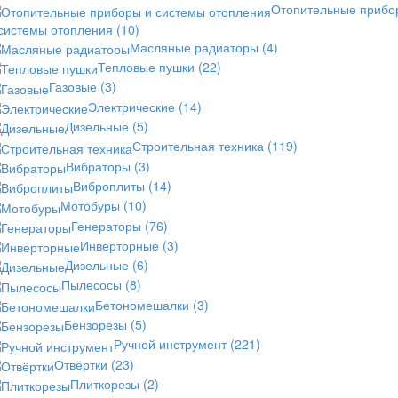
Отопительные прибо
 системы отопления
(10)
Масляные радиаторы
(4)
Тепловые пушки
(22)
Газовые
(3)
Электрические
(14)
Дизельные
(5)
Строительная техника
(119)
Вибраторы
(3)
Виброплиты
(14)
Мотобуры
(10)
Генераторы
(76)
Инверторные
(3)
Дизельные
(6)
Пылесосы
(8)
Бетономешалки
(3)
Бензорезы
(5)
Ручной инструмент
(221)
Отвёртки
(23)
Плиткорезы
(2)