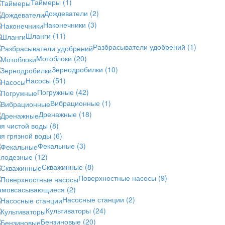
Таймеры
(1)
Дождеватели
(2)
Наконечники
(3)
Шланги
(11)
Разбрасыватели удобрений
(1)
Мотоблоки
(20)
Зернодробилки
(10)
Насосы
(51)
Погружные
(42)
Вибрационные
(1)
Дренажные
(18)
ля чистой воды
(8)
ля грязной воды
(6)
Фекальные
(3)
олодезные
(12)
Скважинные
(8)
Поверхностные насосы
(9)
амовсасывающиеся
(2)
Насосные станции
(2)
Культиваторы
(24)
Бензиновые
(20)