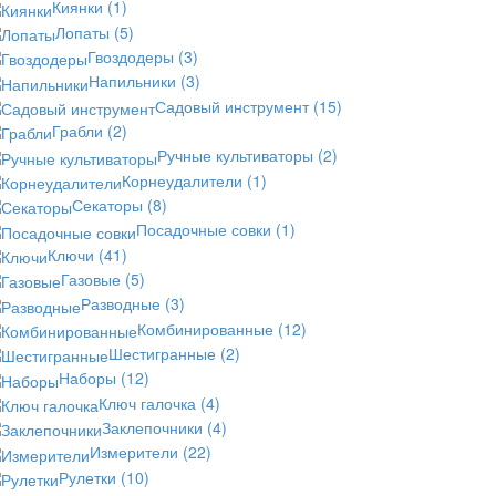
Киянки
(1)
Лопаты
(5)
Гвоздодеры
(3)
Напильники
(3)
Садовый инструмент
(15)
Грабли
(2)
Ручные культиваторы
(2)
Корнеудалители
(1)
Секаторы
(8)
Посадочные совки
(1)
Ключи
(41)
Газовые
(5)
Разводные
(3)
Комбинированные
(12)
Шестигранные
(2)
Наборы
(12)
Ключ галочка
(4)
Заклепочники
(4)
Измерители
(22)
Рулетки
(10)