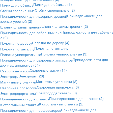
Пилки для лобзиков
(1)
Стойки сверлильные
(2)
Принадлежности для
азерных уровней
(2)
Штанги,штативы,треноги
(2)
Принадлежности для сабельн
ил
(9)
Полотна по дереву
(4)
Полотна по металлу
Полотна универсальные
(3)
Принадлежности для
варочных аппаратов
(54)
Сварочные маски
(14)
Электроды
(28)
Магнитные угольники
(2)
Сварочная проволока
(6)
Электрододержатели
(3)
Принадлежности для станков
(2)
К строгальным станкам
(2)
Принадлежности для