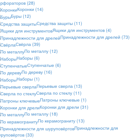
ерфораторов
(28)
Коронки
(14)
Буры
(12)
Средства защиты
(11)
Ящики для инструментов
(4)
Принадлежности для дрелей
(73)
Свёрла
(39)
По металлу
(12)
Наборы
(6)
Ступенчатые
(6)
По дереву
(16)
Наборы
(1)
Перьевые сверла
(13)
Сверла по стеклу
(11)
Патроны ключевые
(1)
Коронки для дрели
(31)
По металлу
(18)
По керамограниту
(13)
Принадлежности для
уруповёртов
(33)