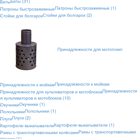
Биты
(31)
Патроны быстрозажимные
(1)
Стойки для болгарок
(2)
Принадлежности для мотопомп
Принадлежности к мойкам
Принадлежности
я культиваторов и мотоблоков
(10)
Окучники
(1)
Полольники
(1)
Плуги
(2)
Картофеле-выкапыватели
(1)
Рамы с транспортивочными
олёсами
(1)