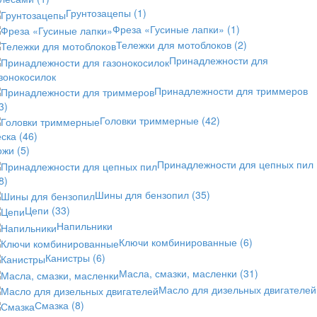
Грунтозацепы
(1)
Фреза «Гусиные лапки»
(1)
Тележки для мотоблоков
(2)
Принадлежности для
зонокосилок
Принадлежности для триммеров
3)
Головки триммерные
(42)
еска
(46)
ожи
(5)
Принадлежности для цепных пил
8)
Шины для бензопил
(35)
Цепи
(33)
Напильники
Ключи комбинированные
(6)
Канистры
(6)
Масла, смазки, масленки
(31)
Масло для дизельных двигателей
Смазка
(8)