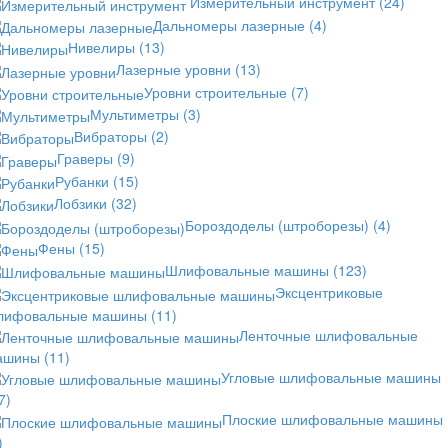
Измерительный инструмент
(24)
Дальномеры лазерные
(4)
Нивелиры
(13)
Лазерные уровни
(13)
Уровни строительные
(7)
Мультиметры
(3)
Вибраторы
(2)
Граверы
(9)
Рубанки
(15)
Лобзики
(32)
Бороздоделы (штроборезы)
(4)
Фены
(15)
Шлифовальные машины
(123)
Эксцентриковые
лифовальные машины
(11)
Ленточные шлифовальные
ашины
(11)
Угловые шлифовальные машины
7)
Плоские шлифовальные машины
)