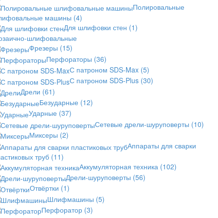
Полировальные
лифовальные машины
(4)
Для шлифовки стен
(1)
озаично-шлифовальные
Фрезеры
(15)
Перфораторы
(36)
С патроном SDS-Max
(5)
С патроном SDS-Plus
(30)
Дрели
(61)
Безударные
(12)
Ударные
(37)
Сетевые дрели-шуруповерты
(10)
Миксеры
(2)
Аппараты для сварки
астиковых труб
(11)
Аккумуляторная техника
(102)
Дрели-шуруповерты
(56)
Отвёртки
(1)
Шлифмашины
(5)
Перфоратор
(3)