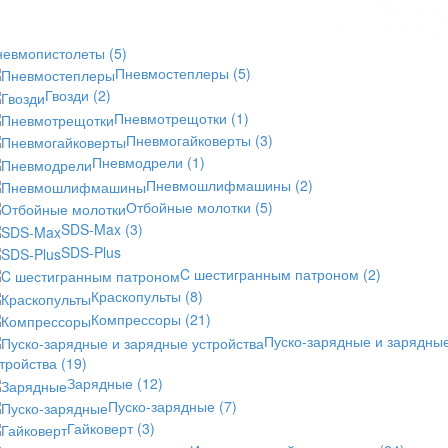
невмопистолеты
(5)
Пневмостеплеры
(5)
Гвозди
(2)
Пневмотрещотки
(1)
Пневмогайковерты
(3)
Пневмодрели
(1)
Пневмошлифмашины
(2)
Отбойные молотки
(5)
SDS-Max
(3)
SDS-Plus
C шестигранным патроном
(2)
Краскопульты
(8)
Компрессоры
(21)
Пуско-зарядные и зарядны
стройства
(19)
Зарядные
(12)
Пуско-зарядные
(7)
Гайковерт
(3)