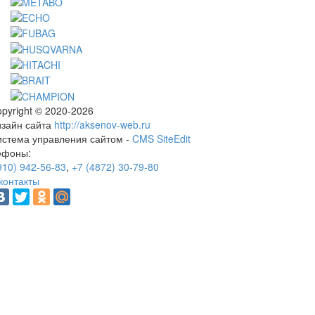
pyright © 2020-2026
изайн сайта
http://aksenov-web.ru
истема управления сайтом -
CMS SiteEdit
ефоны:
910) 942-56-83
,
+7 (4872) 30-79-80
контакты