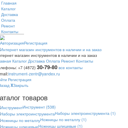
Главная
Каталог
Доставка
Оплата
Ремонт
Контакты
Авторизация
Регистрация
тернет магазин инструментов в наличии и на заказ
лавная
Каталог
Доставка
Оплата
Ремонт
Контакты
30-79-80
елефоны:
+7 (4872)
все контакты
mail:
instrument-zentr@yandex.ru
ойти
Регистрация
Назад
X
Закрыть
аталог товаров
Инструмент
(538)
Наборы электроинструмента
(1)
Ножницы по металлу
(1)
Ножницы шлицевые
(1)