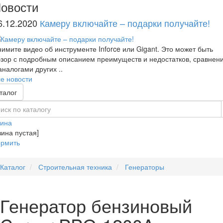
овости
6.12.2020
Камеру включайте – подарки получайте!
имите видео об инструменте Inforce или Gigant. Это может быть
зор с подробным описанием преимуществ и недостатков, сравнен
аналогами других ..
е новости
талог
зина
зина пустая]
рмить
Каталог
Строительная техника
Генераторы
Генератор бензиновый