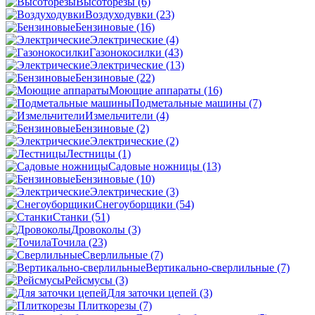
Высоторезы
(6)
Воздуходувки
(23)
Бензиновые
(16)
Электрические
(4)
Газонокосилки
(43)
Электрические
(13)
Бензиновые
(22)
Моющие аппараты
(16)
Подметальные машины
(7)
Измельчители
(4)
Бензиновые
(2)
Электрические
(2)
Лестницы
(1)
Садовые ножницы
(13)
Бензиновые
(10)
Электрические
(3)
Снегоуборщики
(54)
Станки
(51)
Дровоколы
(3)
Точила
(23)
Сверлильные
(7)
Вертикально-сверлильные
(7)
Рейсмусы
(3)
Для заточки цепей
(3)
Плиткорезы
(7)