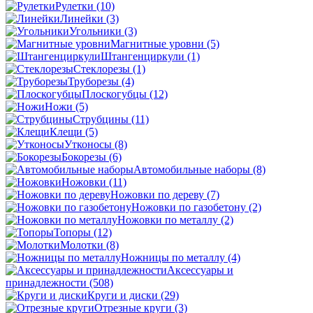
Рулетки
(10)
Линейки
(3)
Угольники
(3)
Магнитные уровни
(5)
Штангенциркули
(1)
Стеклорезы
(1)
Труборезы
(4)
Плоскогубцы
(12)
Ножи
(5)
Струбцины
(11)
Клещи
(5)
Утконосы
(8)
Бокорезы
(6)
Автомобильные наборы
(8)
Ножовки
(11)
Ножовки по дереву
(7)
Ножовки по газобетону
(2)
Ножовки по металлу
(2)
Топоры
(12)
Молотки
(8)
Ножницы по металлу
(4)
Аксессуары и
принадлежности
(508)
Круги и диски
(29)
Отрезные круги
(3)