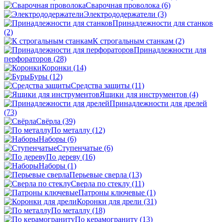
Сварочная проволока
(6)
Электрододержатели
(3)
Принадлежности для станков
(2)
К строгальным станкам
(2)
Принадлежности для
перфораторов
(28)
Коронки
(14)
Буры
(12)
Средства защиты
(11)
Ящики для инструментов
(4)
Принадлежности для дрелей
(73)
Свёрла
(39)
По металлу
(12)
Наборы
(6)
Ступенчатые
(6)
По дереву
(16)
Наборы
(1)
Перьевые сверла
(13)
Сверла по стеклу
(11)
Патроны ключевые
(1)
Коронки для дрели
(31)
По металлу
(18)
По керамограниту
(13)