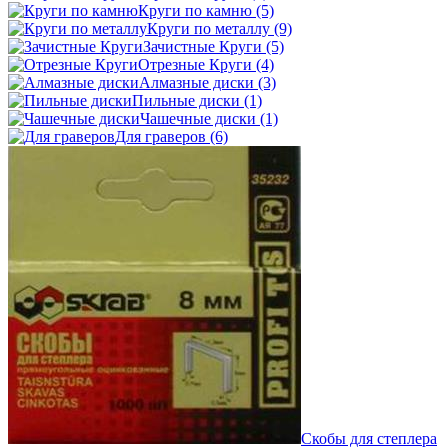
Круги по камню
(5)
Круги по металлу
(9)
Зачистные Круги
(5)
Отрезные Круги
(4)
Алмазные диски
(3)
Пильные диски
(1)
Чашечные диски
(1)
Для граверов
(6)
Скобы для степлера