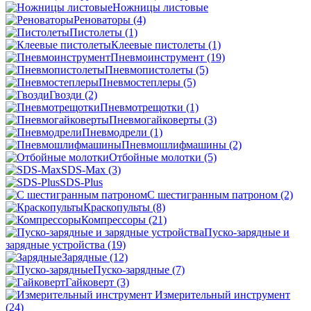
Ножницы листовые
Реноваторы
(4)
Пистолеты
(1)
Клеевые пистолеты
(1)
Пневмоинструмент
(19)
Пневмопистолеты
(5)
Пневмостеплеры
(5)
Гвозди
(2)
Пневмотрещотки
(1)
Пневмогайковерты
(3)
Пневмодрели
(1)
Пневмошлифмашины
(2)
Отбойные молотки
(5)
SDS-Max
(3)
SDS-Plus
C шестигранным патроном
(2)
Краскопульты
(8)
Компрессоры
(21)
Пуско-зарядные и
зарядные устройства
(19)
Зарядные
(12)
Пуско-зарядные
(7)
Гайковерт
(3)
Измерительный инструмент
(24)