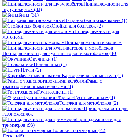
Принадлежности для
шуруповёртов
(33)
Биты
(31)
Патроны быстрозажимные
(1)
Стойки для болгарок
(2)
Принадлежности для
мотопомп
Принадлежности к мойкам
Принадлежности для культиваторов и мотоблоков
(10)
Окучники
(1)
Полольники
(1)
Плуги
(2)
Картофеле-выкапыватели
(1)
Рамы с
транспортивочными колёсами
(1)
Грунтозацепы
(1)
Фреза «Гусиные лапки»
(1)
Тележки для мотоблоков
(2)
Принадлежности для
газонокосилок
Принадлежности для
триммеров
(93)
Головки триммерные
(42)
Леска
(46)