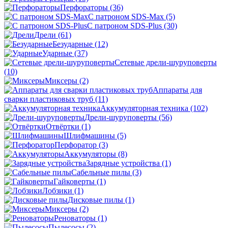
Перфораторы
(36)
С патроном SDS-Max
(5)
С патроном SDS-Plus
(30)
Дрели
(61)
Безударные
(12)
Ударные
(37)
Сетевые дрели-шуруповерты
(10)
Миксеры
(2)
Аппараты для
сварки пластиковых труб
(11)
Аккумуляторная техника
(102)
Дрели-шуруповерты
(56)
Отвёртки
(1)
Шлифмашины
(5)
Перфоратор
(3)
Аккумуляторы
(8)
Зарядные устройства
(1)
Сабельные пилы
(3)
Гайковерты
(1)
Лобзики
(1)
Дисковые пилы
(1)
Миксеры
(2)
Реноваторы
(1)
Пылесосы
(2)