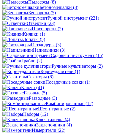
Пылесосы
(8)
Бетономешалки
(3)
Бензорезы
(5)
Ручной инструмент
(221)
Отвёртки
(23)
Плиткорезы
(2)
Киянки
(1)
Лопаты
(5)
Гвоздодеры
(3)
Напильники
(3)
Садовый инструмент
(15)
Грабли
(2)
Ручные культиваторы
(2)
Корнеудалители
(1)
Секаторы
(8)
Посадочные совки
(1)
Ключи
(41)
Газовые
(5)
Разводные
(3)
Комбинированные
(12)
Шестигранные
(2)
Наборы
(12)
Ключ галочка
(4)
Заклепочники
(4)
Измерители
(22)