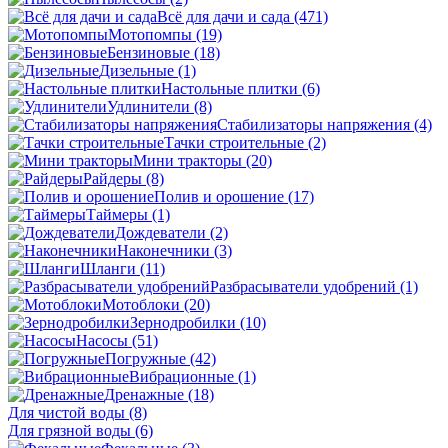
Всё для дачи и сада
(471)
Мотопомпы
(19)
Бензиновые
(18)
Дизельные
(1)
Настольные плитки
(6)
Удлинители
(8)
Стабилизаторы напряжения
(4)
Тачки строительные
(2)
Мини тракторы
(20)
Райдеры
(8)
Полив и орошение
(17)
Таймеры
(1)
Дождеватели
(2)
Наконечники
(3)
Шланги
(11)
Разбрасыватели удобрений
(1)
Мотоблоки
(20)
Зернодробилки
(10)
Насосы
(51)
Погружные
(42)
Вибрационные
(1)
Дренажные
(18)
Для чистой воды
(8)
Для грязной воды
(6)