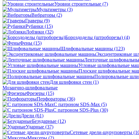
Уровни строительные
(7)
Мультиметры
(3)
Вибраторы
(2)
Граверы
(9)
Рубанки
(15)
Лобзики
(32)
Бороздоделы (штроборезы)
(4)
Фены
(15)
Шлифовальные машины
(123)
Эксцентриковые ш
Ленточные шлифовальн
Угловые шлифовальные м
Плоские шлифовальные м
Полировальные шл
Для шлифовки стен
(1)
Мозаично-шлифовальные
Фрезеры
(15)
Перфораторы
(36)
С патроном SDS-Max
(5)
С патроном SDS-Plus
(30)
Дрели
(61)
Безударные
(12)
Ударные
(37)
Сетевые дрели-шуруповерты
(1
Миксеры
(2)