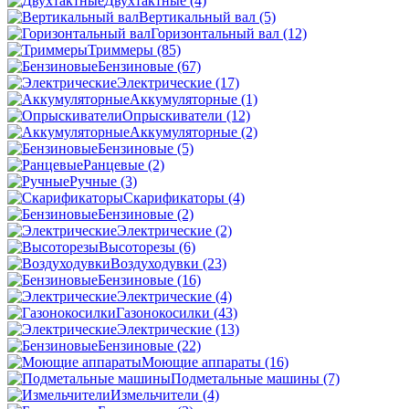
Двухтактные
(4)
Вертикальный вал
(5)
Горизонтальный вал
(12)
Триммеры
(85)
Бензиновые
(67)
Электрические
(17)
Аккумуляторные
(1)
Опрыскиватели
(12)
Аккумуляторные
(2)
Бензиновые
(5)
Ранцевые
(2)
Ручные
(3)
Скарификаторы
(4)
Бензиновые
(2)
Электрические
(2)
Высоторезы
(6)
Воздуходувки
(23)
Бензиновые
(16)
Электрические
(4)
Газонокосилки
(43)
Электрические
(13)
Бензиновые
(22)
Моющие аппараты
(16)
Подметальные машины
(7)
Измельчители
(4)