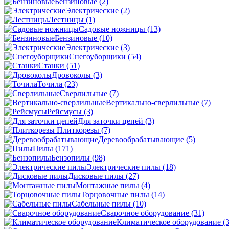
Бензиновые
(2)
Электрические
(2)
Лестницы
(1)
Садовые ножницы
(13)
Бензиновые
(10)
Электрические
(3)
Снегоуборщики
(54)
Станки
(51)
Дровоколы
(3)
Точила
(23)
Сверлильные
(7)
Вертикально-сверлильные
(7)
Рейсмусы
(3)
Для заточки цепей
(3)
Плиткорезы
(7)
Деревообрабатывающие
(5)
Пилы
(171)
Бензопилы
(98)
Электрические пилы
(18)
Дисковые пилы
(27)
Монтажные пилы
(4)
Торцовочные пилы
(14)
Сабельные пилы
(10)
Сварочное оборудование
(31)
Климатическое оборудование
(