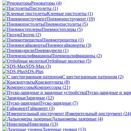
Реноваторы
(4)
Пистолеты
(1)
Клеевые пистолеты
(1)
Пневмоинструмент
(19)
Пневмопистолеты
(5)
Пневмостеплеры
(5)
Гвозди
(2)
Пневмотрещотки
(1)
Пневмогайковерты
(3)
Пневмодрели
(1)
Пневмошлифмашины
(2)
Отбойные молотки
(5)
SDS-Max
(3)
SDS-Plus
C шестигранным патроном
(2)
Краскопульты
(8)
Компрессоры
(21)
Пуско-зарядные и зар
Зарядные
(12)
Пуско-зарядные
(7)
Гайковерт
(3)
Измерительный инструмент
(24)
Дальномеры лазерные
(4)
Нивелиры
(13)
Лазерные уровни
(13)