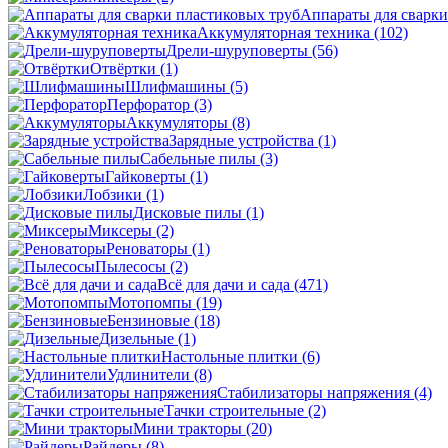
Аппараты для сварки
Аккумуляторная техника
(102)
Дрели-шуруповерты
(56)
Отвёртки
(1)
Шлифмашины
(5)
Перфоратор
(3)
Аккумуляторы
(8)
Зарядные устройства
(1)
Сабельные пилы
(3)
Гайковерты
(1)
Лобзики
(1)
Дисковые пилы
(1)
Миксеры
(2)
Реноваторы
(1)
Пылесосы
(2)
Всё для дачи и сада
(471)
Мотопомпы
(19)
Бензиновые
(18)
Дизельные
(1)
Настольные плитки
(6)
Удлинители
(8)
Стабилизаторы напряжения
(4)
Тачки строительные
(2)
Мини тракторы
(20)
Райдеры
(8)