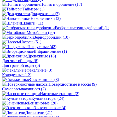
Полив и орошение
(17)
Таймеры
(1)
Дождеватели
(2)
Наконечники
(3)
Шланги
(11)
Разбрасыватели удобрений
(1)
Мотоблоки
(20)
Зернодробилки
(10)
Насосы
(51)
Погружные
(42)
Вибрационные
(1)
Дренажные
(18)
Для чистой воды
(8)
Для грязной воды
(6)
Фекальные
(3)
Колодезные
(12)
Скважинные
(8)
Поверхностные насосы
(9)
Самовсасывающиеся
(2)
Насосные станции
(2)
Культиваторы
(24)
Бензиновые
(20)
Электрические
(4)
Двигатели
(21)