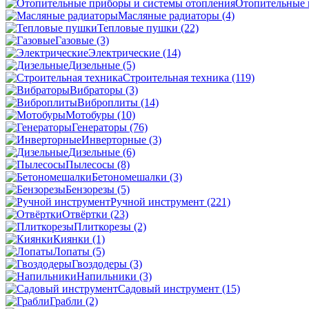
Отопительные 
Масляные радиаторы
(4)
Тепловые пушки
(22)
Газовые
(3)
Электрические
(14)
Дизельные
(5)
Строительная техника
(119)
Вибраторы
(3)
Виброплиты
(14)
Мотобуры
(10)
Генераторы
(76)
Инверторные
(3)
Дизельные
(6)
Пылесосы
(8)
Бетономешалки
(3)
Бензорезы
(5)
Ручной инструмент
(221)
Отвёртки
(23)
Плиткорезы
(2)
Киянки
(1)
Лопаты
(5)
Гвоздодеры
(3)
Напильники
(3)
Садовый инструмент
(15)
Грабли
(2)