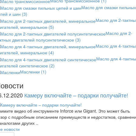
Масло трансмиссионное
(1)
Масло для смазки пильных
епей и шин
(3)
Масло для 2-тактны
вигателей, минеральное
(5)
Масло для 2-
ктных двигателей полусинтетическое
(3)
Масло для 4-тактны
вигателей, минеральное
(4)
Масло для 4-тактн
игателей синтетическое
(2)
Масленки
(1)
овости
6.12.2020
Камеру включайте – подарки получайте!
имите видео об инструменте Inforce или Gigant. Это может быть
зор с подробным описанием преимуществ и недостатков, сравнен
аналогами других ..
е новости