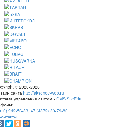
pyright © 2020-2026
изайн сайта
http://aksenov-web.ru
истема управления сайтом -
CMS SiteEdit
ефоны:
910) 942-56-83
,
+7 (4872) 30-79-80
контакты