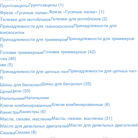
Грунтозацепы
(1)
Фреза «Гусиные лапки»
(1)
Тележки для мотоблоков
(2)
Принадлежности для
зонокосилок
Принадлежности для триммеров
3)
Головки триммерные
(42)
еска
(46)
ожи
(5)
Принадлежности для цепных пил
8)
Шины для бензопил
(35)
Цепи
(33)
Напильники
Ключи комбинированные
(6)
Канистры
(6)
Масла, смазки, масленки
(31)
Масло для дизельных двигателей
Смазка
(8)