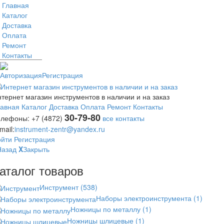
Главная
Каталог
Доставка
Оплата
Ремонт
Контакты
Авторизация
Регистрация
тернет магазин инструментов в наличии и на заказ
лавная
Каталог
Доставка
Оплата
Ремонт
Контакты
30-79-80
елефоны:
+7 (4872)
все контакты
mail:
instrument-zentr@yandex.ru
ойти
Регистрация
Назад
X
Закрыть
аталог товаров
Инструмент
(538)
Наборы электроинструмента
(1)
Ножницы по металлу
(1)
Ножницы шлицевые
(1)