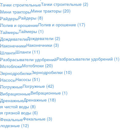
Тачки строительные
(2)
Мини тракторы
(20)
Райдеры
(8)
Полив и орошение
(17)
Таймеры
(1)
Дождеватели
(2)
Наконечники
(3)
Шланги
(11)
Разбрасыватели удобрений
(1)
Мотоблоки
(20)
Зернодробилки
(10)
Насосы
(51)
Погружные
(42)
Вибрационные
(1)
Дренажные
(18)
ля чистой воды
(8)
ля грязной воды
(6)
Фекальные
(3)
олодезные
(12)