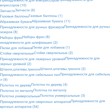
омпрессоров
(10)
Запчасти
(6)
Газовые баллоны
(1)
Абразивная бумага
(11)
Принадлежности для ручны
резеров
(8)
Наборы фрез
(8)
ринадлежности для шлифмашин
(2)
Пилки для лобзиков
(1)
Стойки сверлильные
(2)
Принадлежности для
азерных уровней
(2)
Штанги,штативы,треноги
(2)
Принадлежности для сабельн
ил
(9)
Полотна по дереву
(4)
Полотна по металлу
Полотна универсальные
(3)
Принадлежности для
варочных аппаратов
(54)