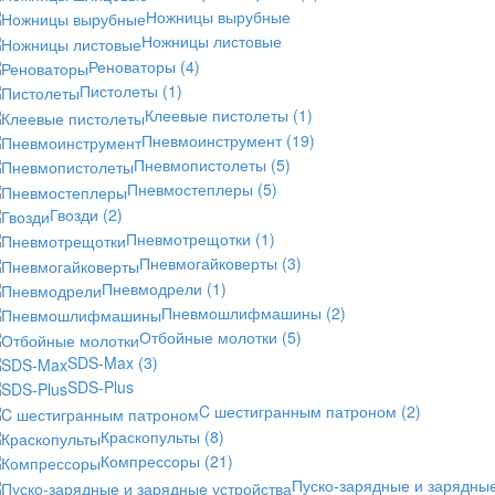
Ножницы вырубные
Ножницы листовые
Реноваторы
(4)
Пистолеты
(1)
Клеевые пистолеты
(1)
Пневмоинструмент
(19)
Пневмопистолеты
(5)
Пневмостеплеры
(5)
Гвозди
(2)
Пневмотрещотки
(1)
Пневмогайковерты
(3)
Пневмодрели
(1)
Пневмошлифмашины
(2)
Отбойные молотки
(5)
SDS-Max
(3)
SDS-Plus
C шестигранным патроном
(2)
Краскопульты
(8)
Компрессоры
(21)
Пуско-зарядные и зарядны