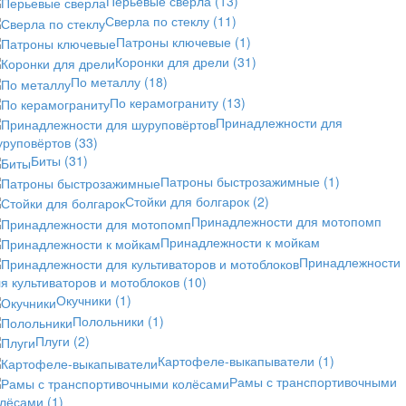
Перьевые сверла
(13)
Сверла по стеклу
(11)
Патроны ключевые
(1)
Коронки для дрели
(31)
По металлу
(18)
По керамограниту
(13)
Принадлежности для
уруповёртов
(33)
Биты
(31)
Патроны быстрозажимные
(1)
Стойки для болгарок
(2)
Принадлежности для мотопомп
Принадлежности к мойкам
Принадлежности
я культиваторов и мотоблоков
(10)
Окучники
(1)
Полольники
(1)
Плуги
(2)
Картофеле-выкапыватели
(1)
Рамы с транспортивочными
олёсами
(1)