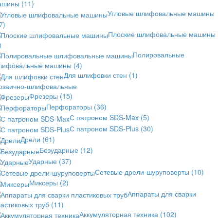
ашины
(11)
Угловые шлифовальные машины
7)
Плоские шлифовальные машины
)
Полировальные
лифовальные машины
(4)
Для шлифовки стен
(1)
озаично-шлифовальные
Фрезеры
(15)
Перфораторы
(36)
С патроном SDS-Max
(5)
С патроном SDS-Plus
(30)
Дрели
(61)
Безударные
(12)
Ударные
(37)
Сетевые дрели-шуруповерты
(10)
Миксеры
(2)
Аппараты для сварки
астиковых труб
(11)
Аккумуляторная техника
(102)