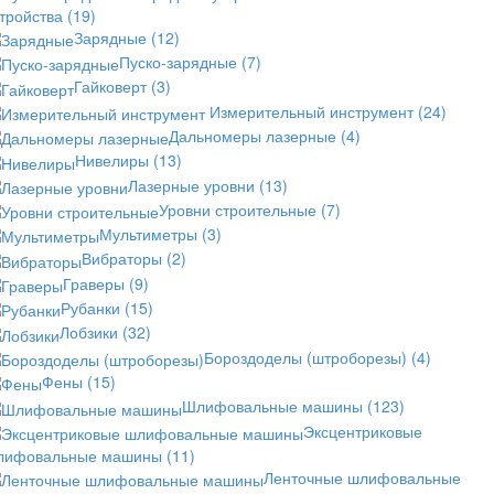
стройства
(19)
Зарядные
(12)
Пуско-зарядные
(7)
Гайковерт
(3)
Измерительный инструмент
(24)
Дальномеры лазерные
(4)
Нивелиры
(13)
Лазерные уровни
(13)
Уровни строительные
(7)
Мультиметры
(3)
Вибраторы
(2)
Граверы
(9)
Рубанки
(15)
Лобзики
(32)
Бороздоделы (штроборезы)
(4)
Фены
(15)
Шлифовальные машины
(123)
Эксцентриковые
лифовальные машины
(11)
Ленточные шлифовальные