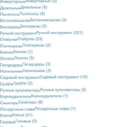
Инверторные
(3)
Дизельные
(6)
Пылесосы
(8)
Бетономешалки
(3)
Бензорезы
(5)
Ручной инструмент
(221)
Отвёртки
(23)
Плиткорезы
(2)
Киянки
(1)
Лопаты
(5)
Гвоздодеры
(3)
Напильники
(3)
Садовый инструмент
(15)
Грабли
(2)
Ручные культиваторы
(2)
Корнеудалители
(1)
Секаторы
(8)
Посадочные совки
(1)
Ключи
(41)
Газовые
(5)