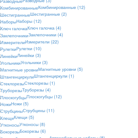
Разводные
(3)
Комбинированные
(12)
Шестигранные
(2)
Наборы
(12)
Ключ галочка
(4)
Заклепочники
(4)
Измерители
(22)
Рулетки
(10)
Линейки
(3)
Угольники
(3)
Магнитные уровни
(5)
Штангенциркули
(1)
Стеклорезы
(1)
Труборезы
(4)
Плоскогубцы
(12)
Ножи
(5)
Струбцины
(11)
Клещи
(5)
Утконосы
(8)
Бокорезы
(6)
Автомобильные наборы
(8)