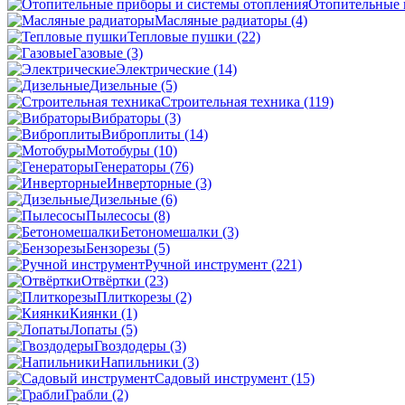
Отопительные 
Масляные радиаторы
(4)
Тепловые пушки
(22)
Газовые
(3)
Электрические
(14)
Дизельные
(5)
Строительная техника
(119)
Вибраторы
(3)
Виброплиты
(14)
Мотобуры
(10)
Генераторы
(76)
Инверторные
(3)
Дизельные
(6)
Пылесосы
(8)
Бетономешалки
(3)
Бензорезы
(5)
Ручной инструмент
(221)
Отвёртки
(23)
Плиткорезы
(2)
Киянки
(1)
Лопаты
(5)
Гвоздодеры
(3)
Напильники
(3)
Садовый инструмент
(15)
Грабли
(2)