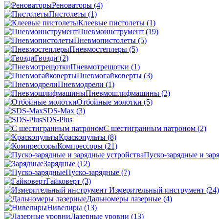
Реноваторы
(4)
Пистолеты
(1)
Клеевые пистолеты
(1)
Пневмоинструмент
(19)
Пневмопистолеты
(5)
Пневмостеплеры
(5)
Гвозди
(2)
Пневмотрещотки
(1)
Пневмогайковерты
(3)
Пневмодрели
(1)
Пневмошлифмашины
(2)
Отбойные молотки
(5)
SDS-Max
(3)
SDS-Plus
C шестигранным патроном
(2)
Краскопульты
(8)
Компрессоры
(21)
Пуско-зарядные и зар
Зарядные
(12)
Пуско-зарядные
(7)
Гайковерт
(3)
Измерительный инструмент
(24)
Дальномеры лазерные
(4)
Нивелиры
(13)
Лазерные уровни
(13)