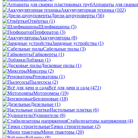
Аппараты для сварки
Аккумуляторная техника
(102)
Дрели-шуруповерты
(56)
Отвёртки
(1)
Шлифмашины
(5)
Перфоратор
(3)
Аккумуляторы
(8)
Зарядные устройства
(1)
Сабельные пилы
(3)
Гайковерты
(1)
Лобзики
(1)
Дисковые пилы
(1)
Миксеры
(2)
Реноваторы
(1)
Пылесосы
(2)
Всё для дачи и сада
(471)
Мотопомпы
(19)
Бензиновые
(18)
Дизельные
(1)
Настольные плитки
(6)
Удлинители
(8)
Стабилизаторы напряжения
(4)
Тачки строительные
(2)
Мини тракторы
(20)
Райдеры
(8)