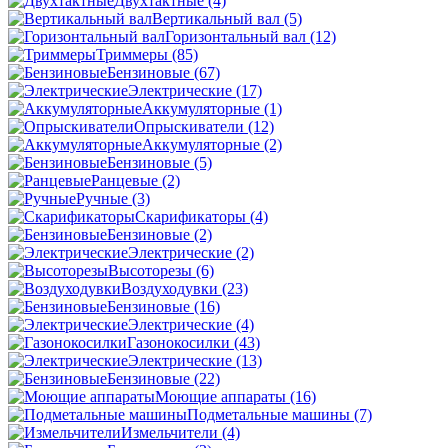
Двухтактные
(4)
Вертикальный вал
(5)
Горизонтальный вал
(12)
Триммеры
(85)
Бензиновые
(67)
Электрические
(17)
Аккумуляторные
(1)
Опрыскиватели
(12)
Аккумуляторные
(2)
Бензиновые
(5)
Ранцевые
(2)
Ручные
(3)
Скарификаторы
(4)
Бензиновые
(2)
Электрические
(2)
Высоторезы
(6)
Воздуходувки
(23)
Бензиновые
(16)
Электрические
(4)
Газонокосилки
(43)
Электрические
(13)
Бензиновые
(22)
Моющие аппараты
(16)
Подметальные машины
(7)
Измельчители
(4)