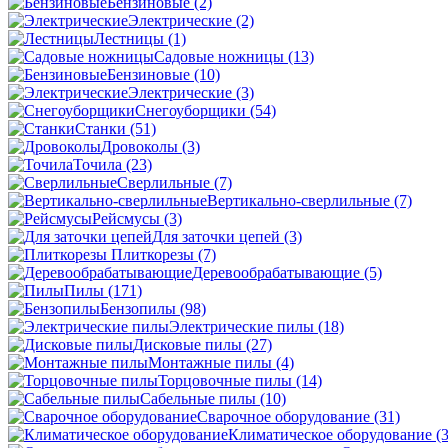
Бензиновые
(2)
Электрические
(2)
Лестницы
(1)
Садовые ножницы
(13)
Бензиновые
(10)
Электрические
(3)
Снегоуборщики
(54)
Станки
(51)
Дровоколы
(3)
Точила
(23)
Сверлильные
(7)
Вертикально-сверлильные
(7)
Рейсмусы
(3)
Для заточки цепей
(3)
Плиткорезы
(7)
Деревообрабатывающие
(5)
Пилы
(171)
Бензопилы
(98)
Электрические пилы
(18)
Дисковые пилы
(27)
Монтажные пилы
(4)
Торцовочные пилы
(14)
Сабельные пилы
(10)
Сварочное оборудование
(31)
Климатическое оборудование
(