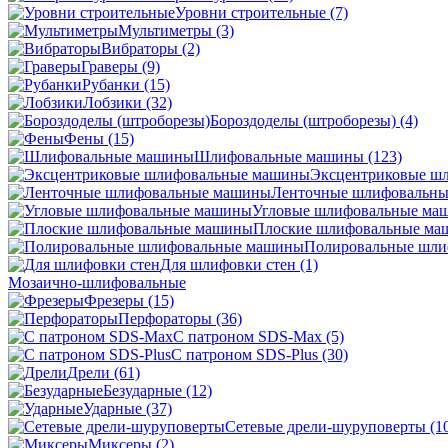
Уровни строительные
(7)
Мультиметры
(3)
Вибраторы
(2)
Граверы
(9)
Рубанки
(15)
Лобзики
(32)
Бороздоделы (штроборезы)
(4)
Фены
(15)
Шлифовальные машины
(123)
Эксцентриковые ш
Ленточные шлифовальн
Угловые шлифовальные м
Плоские шлифовальные м
Полировальные шл
Для шлифовки стен
(1)
Мозаично-шлифовальные
Фрезеры
(15)
Перфораторы
(36)
С патроном SDS-Max
(5)
С патроном SDS-Plus
(30)
Дрели
(61)
Безударные
(12)
Ударные
(37)
Сетевые дрели-шуруповерты
(1
Миксеры
(2)