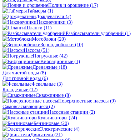
Полив и орошение
(17)
Таймеры
(1)
Дождеватели
(2)
Наконечники
(3)
Шланги
(11)
Разбрасыватели удобрений
(1)
Мотоблоки
(20)
Зернодробилки
(10)
Насосы
(51)
Погружные
(42)
Вибрационные
(1)
Дренажные
(18)
Для чистой воды
(8)
Для грязной воды
(6)
Фекальные
(3)
Колодезные
(12)
Скважинные
(8)
Поверхностные насосы
(9)
Самовсасывающиеся
(2)
Насосные станции
(2)
Культиваторы
(24)
Бензиновые
(20)
Электрические
(4)
Двигатели
(21)