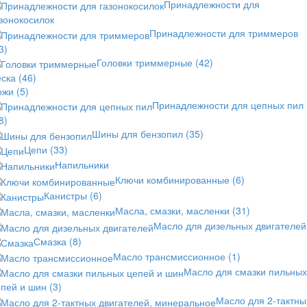
Принадлежности для
зонокосилок
Принадлежности для триммеров
3)
Головки триммерные
(42)
еска
(46)
ожи
(5)
Принадлежности для цепных пил
8)
Шины для бензопил
(35)
Цепи
(33)
Напильники
Ключи комбинированные
(6)
Канистры
(6)
Масла, смазки, масленки
(31)
Масло для дизельных двигателей
Смазка
(8)
Масло трансмиссионное
(1)
Масло для смазки пильных
епей и шин
(3)
Масло для 2-тактны