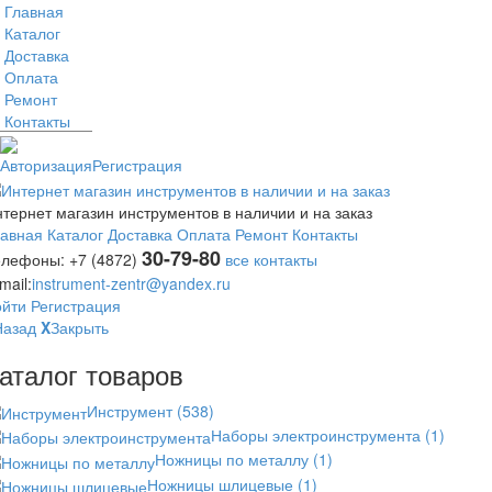
Главная
Каталог
Доставка
Оплата
Ремонт
Контакты
Авторизация
Регистрация
тернет магазин инструментов в наличии и на заказ
лавная
Каталог
Доставка
Оплата
Ремонт
Контакты
30-79-80
елефоны:
+7 (4872)
все контакты
mail:
instrument-zentr@yandex.ru
ойти
Регистрация
Назад
X
Закрыть
аталог товаров
Инструмент
(538)
Наборы электроинструмента
(1)
Ножницы по металлу
(1)
Ножницы шлицевые
(1)