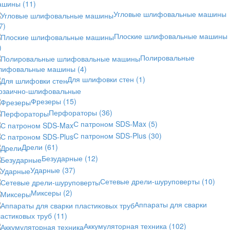
ашины
(11)
Угловые шлифовальные машины
7)
Плоские шлифовальные машины
)
Полировальные
лифовальные машины
(4)
Для шлифовки стен
(1)
озаично-шлифовальные
Фрезеры
(15)
Перфораторы
(36)
С патроном SDS-Max
(5)
С патроном SDS-Plus
(30)
Дрели
(61)
Безударные
(12)
Ударные
(37)
Сетевые дрели-шуруповерты
(10)
Миксеры
(2)
Аппараты для сварки
астиковых труб
(11)
Аккумуляторная техника
(102)