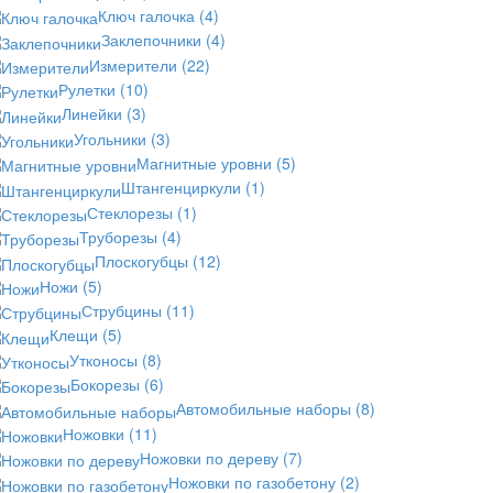
Ключ галочка
(4)
Заклепочники
(4)
Измерители
(22)
Рулетки
(10)
Линейки
(3)
Угольники
(3)
Магнитные уровни
(5)
Штангенциркули
(1)
Стеклорезы
(1)
Труборезы
(4)
Плоскогубцы
(12)
Ножи
(5)
Струбцины
(11)
Клещи
(5)
Утконосы
(8)
Бокорезы
(6)
Автомобильные наборы
(8)
Ножовки
(11)
Ножовки по дереву
(7)
Ножовки по газобетону
(2)