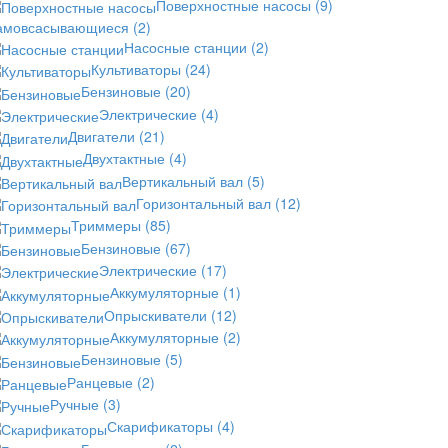
Поверхностные насосы
(9)
амовсасывающиеся
(2)
Насосные станции
(2)
Культиваторы
(24)
Бензиновые
(20)
Электрические
(4)
Двигатели
(21)
Двухтактные
(4)
Вертикальный вал
(5)
Горизонтальный вал
(12)
Триммеры
(85)
Бензиновые
(67)
Электрические
(17)
Аккумуляторные
(1)
Опрыскиватели
(12)
Аккумуляторные
(2)
Бензиновые
(5)
Ранцевые
(2)
Ручные
(3)
Скарификаторы
(4)