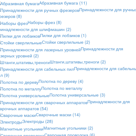
Абразивная бумага
(11)
Принадлежности для ручны
резеров
(8)
Наборы фрез
(8)
ринадлежности для шлифмашин
(2)
Пилки для лобзиков
(1)
Стойки сверлильные
(2)
Принадлежности для
азерных уровней
(2)
Штанги,штативы,треноги
(2)
Принадлежности для сабельн
ил
(9)
Полотна по дереву
(4)
Полотна по металлу
Полотна универсальные
(3)
Принадлежности для
варочных аппаратов
(54)
Сварочные маски
(14)
Электроды
(28)
Магнитные угольники
(2)
Сварочная проволока
(6)