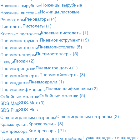
Ножницы вырубные
Ножницы листовые
Реноваторы
(4)
Пистолеты
(1)
Клеевые пистолеты
(1)
Пневмоинструмент
(19)
Пневмопистолеты
(5)
Пневмостеплеры
(5)
Гвозди
(2)
Пневмотрещотки
(1)
Пневмогайковерты
(3)
Пневмодрели
(1)
Пневмошлифмашины
(2)
Отбойные молотки
(5)
SDS-Max
(3)
SDS-Plus
C шестигранным патроном
(2)
Краскопульты
(8)
Компрессоры
(21)
Пуско-зарядные и зарядны