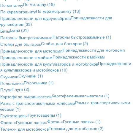
По металлу
(18)
По керамограниту
(13)
Принадлежности для
уруповёртов
(33)
Биты
(31)
Патроны быстрозажимные
(1)
Стойки для болгарок
(2)
Принадлежности для мотопомп
Принадлежности к мойкам
Принадлежности
я культиваторов и мотоблоков
(10)
Окучники
(1)
Полольники
(1)
Плуги
(2)
Картофеле-выкапыватели
(1)
Рамы с транспортивочными
олёсами
(1)
Грунтозацепы
(1)
Фреза «Гусиные лапки»
(1)
Тележки для мотоблоков
(2)