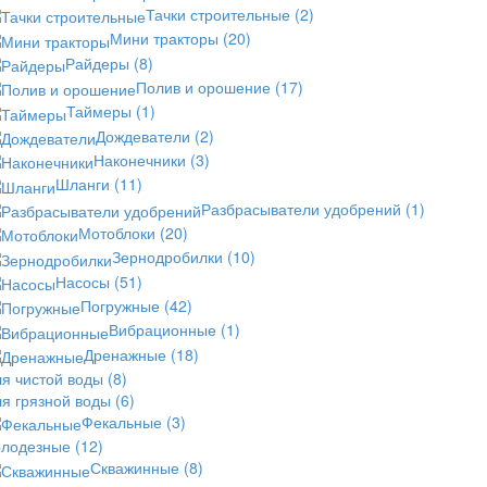
Тачки строительные
(2)
Мини тракторы
(20)
Райдеры
(8)
Полив и орошение
(17)
Таймеры
(1)
Дождеватели
(2)
Наконечники
(3)
Шланги
(11)
Разбрасыватели удобрений
(1)
Мотоблоки
(20)
Зернодробилки
(10)
Насосы
(51)
Погружные
(42)
Вибрационные
(1)
Дренажные
(18)
ля чистой воды
(8)
ля грязной воды
(6)
Фекальные
(3)
олодезные
(12)
Скважинные
(8)