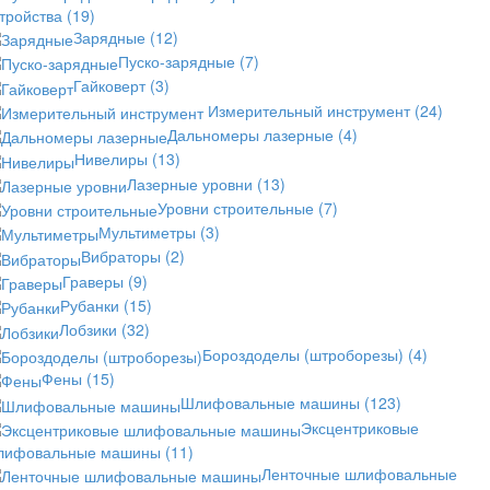
стройства
(19)
Зарядные
(12)
Пуско-зарядные
(7)
Гайковерт
(3)
Измерительный инструмент
(24)
Дальномеры лазерные
(4)
Нивелиры
(13)
Лазерные уровни
(13)
Уровни строительные
(7)
Мультиметры
(3)
Вибраторы
(2)
Граверы
(9)
Рубанки
(15)
Лобзики
(32)
Бороздоделы (штроборезы)
(4)
Фены
(15)
Шлифовальные машины
(123)
Эксцентриковые
лифовальные машины
(11)
Ленточные шлифовальные