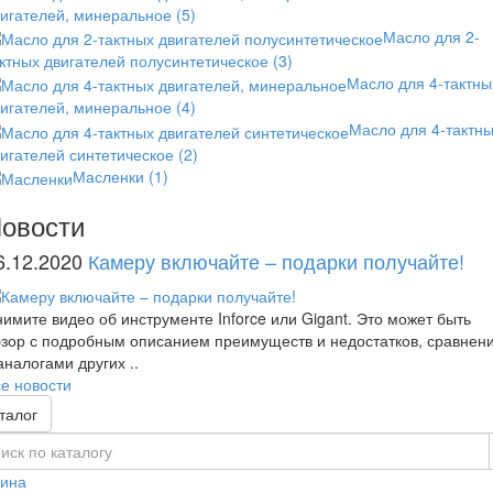
вигателей, минеральное
(5)
Масло для 2-
ктных двигателей полусинтетическое
(3)
Масло для 4-тактны
вигателей, минеральное
(4)
Масло для 4-тактн
игателей синтетическое
(2)
Масленки
(1)
овости
6.12.2020
Камеру включайте – подарки получайте!
имите видео об инструменте Inforce или Gigant. Это может быть
зор с подробным описанием преимуществ и недостатков, сравнен
аналогами других ..
е новости
талог
зина