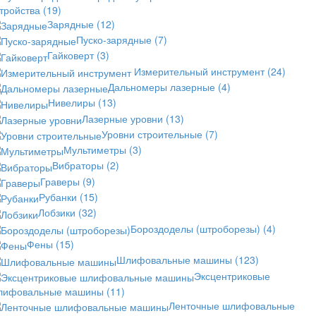
стройства
(19)
Зарядные
(12)
Пуско-зарядные
(7)
Гайковерт
(3)
Измерительный инструмент
(24)
Дальномеры лазерные
(4)
Нивелиры
(13)
Лазерные уровни
(13)
Уровни строительные
(7)
Мультиметры
(3)
Вибраторы
(2)
Граверы
(9)
Рубанки
(15)
Лобзики
(32)
Бороздоделы (штроборезы)
(4)
Фены
(15)
Шлифовальные машины
(123)
Эксцентриковые
лифовальные машины
(11)
Ленточные шлифовальные