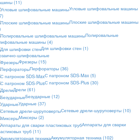
ашины
(11)
Угловые шлифовальные машины
7)
Плоские шлифовальные машины
)
Полировальные
лифовальные машины
(4)
Для шлифовки стен
(1)
озаично-шлифовальные
Фрезеры
(15)
Перфораторы
(36)
С патроном SDS-Max
(5)
С патроном SDS-Plus
(30)
Дрели
(61)
Безударные
(12)
Ударные
(37)
Сетевые дрели-шуруповерты
(10)
Миксеры
(2)
Аппараты для сварки
астиковых труб
(11)
Аккумуляторная техника
(102)