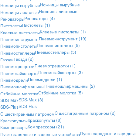
Ножницы вырубные
Ножницы листовые
Реноваторы
(4)
Пистолеты
(1)
Клеевые пистолеты
(1)
Пневмоинструмент
(19)
Пневмопистолеты
(5)
Пневмостеплеры
(5)
Гвозди
(2)
Пневмотрещотки
(1)
Пневмогайковерты
(3)
Пневмодрели
(1)
Пневмошлифмашины
(2)
Отбойные молотки
(5)
SDS-Max
(3)
SDS-Plus
C шестигранным патроном
(2)
Краскопульты
(8)
Компрессоры
(21)
Пуско-зарядные и зарядны