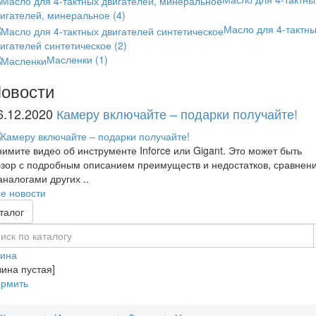
вигателей, минеральное
(4)
Масло для 4-тактн
игателей синтетическое
(2)
Масленки
(1)
овости
6.12.2020
Камеру включайте – подарки получайте!
имите видео об инструменте Inforce или Gigant. Это может быть
зор с подробным описанием преимуществ и недостатков, сравнен
аналогами других ..
е новости
талог
зина
зина пустая]
рмить