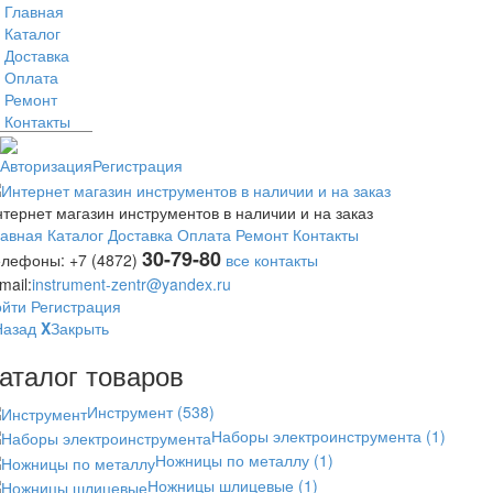
Главная
Каталог
Доставка
Оплата
Ремонт
Контакты
Авторизация
Регистрация
тернет магазин инструментов в наличии и на заказ
лавная
Каталог
Доставка
Оплата
Ремонт
Контакты
30-79-80
елефоны:
+7 (4872)
все контакты
mail:
instrument-zentr@yandex.ru
ойти
Регистрация
Назад
X
Закрыть
аталог товаров
Инструмент
(538)
Наборы электроинструмента
(1)
Ножницы по металлу
(1)
Ножницы шлицевые
(1)