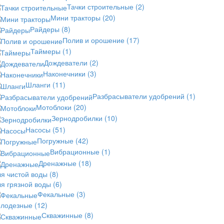
Тачки строительные
(2)
Мини тракторы
(20)
Райдеры
(8)
Полив и орошение
(17)
Таймеры
(1)
Дождеватели
(2)
Наконечники
(3)
Шланги
(11)
Разбрасыватели удобрений
(1)
Мотоблоки
(20)
Зернодробилки
(10)
Насосы
(51)
Погружные
(42)
Вибрационные
(1)
Дренажные
(18)
ля чистой воды
(8)
ля грязной воды
(6)
Фекальные
(3)
олодезные
(12)
Скважинные
(8)