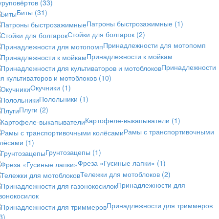
уруповёртов
(33)
Биты
(31)
Патроны быстрозажимные
(1)
Стойки для болгарок
(2)
Принадлежности для мотопомп
Принадлежности к мойкам
Принадлежности
я культиваторов и мотоблоков
(10)
Окучники
(1)
Полольники
(1)
Плуги
(2)
Картофеле-выкапыватели
(1)
Рамы с транспортивочными
олёсами
(1)
Грунтозацепы
(1)
Фреза «Гусиные лапки»
(1)
Тележки для мотоблоков
(2)
Принадлежности для
зонокосилок
Принадлежности для триммеров
3)