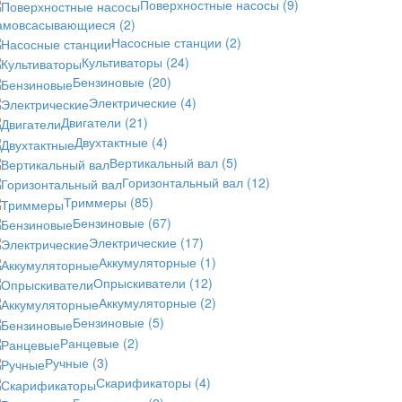
Поверхностные насосы
(9)
амовсасывающиеся
(2)
Насосные станции
(2)
Культиваторы
(24)
Бензиновые
(20)
Электрические
(4)
Двигатели
(21)
Двухтактные
(4)
Вертикальный вал
(5)
Горизонтальный вал
(12)
Триммеры
(85)
Бензиновые
(67)
Электрические
(17)
Аккумуляторные
(1)
Опрыскиватели
(12)
Аккумуляторные
(2)
Бензиновые
(5)
Ранцевые
(2)
Ручные
(3)
Скарификаторы
(4)