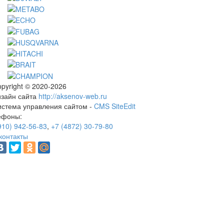
pyright © 2020-2026
изайн сайта
http://aksenov-web.ru
истема управления сайтом -
CMS SiteEdit
ефоны:
910) 942-56-83
,
+7 (4872) 30-79-80
контакты