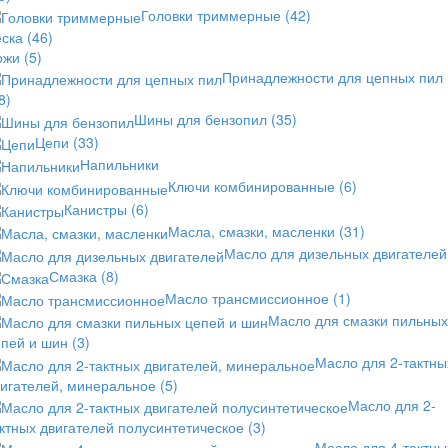
Головки триммерные
(42)
еска
(46)
ожи
(5)
Принадлежности для цепных пил
8)
Шины для бензопил
(35)
Цепи
(33)
Напильники
Ключи комбинированные
(6)
Канистры
(6)
Масла, смазки, масленки
(31)
Масло для дизельных двигателей
Смазка
(8)
Масло трансмиссионное
(1)
Масло для смазки пильных
епей и шин
(3)
Масло для 2-тактны
вигателей, минеральное
(5)
Масло для 2-
ктных двигателей полусинтетическое
(3)
Масло для 4-тактны