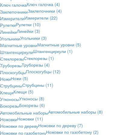
Ключ галочка
(4)
Заклепочники
(4)
Измерители
(22)
Рулетки
(10)
Линейки
(3)
Угольники
(3)
Магнитные уровни
(5)
Штангенциркули
(1)
Стеклорезы
(1)
Труборезы
(4)
Плоскогубцы
(12)
Ножи
(5)
Струбцины
(11)
Клещи
(5)
Утконосы
(8)
Бокорезы
(6)
Автомобильные наборы
(8)
Ножовки
(11)
Ножовки по дереву
(7)
Ножовки по газобетону
(2)