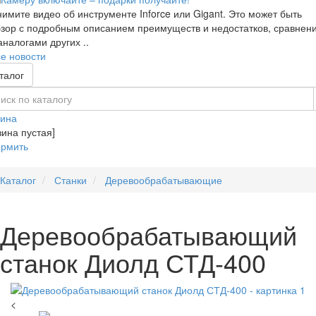
имите видео об инструменте Inforce или Gigant. Это может быть
зор с подробным описанием преимуществ и недостатков, сравнен
аналогами других ..
е новости
талог
зина
зина пустая]
рмить
Каталог
Станки
Деревообрабатывающие
Деревообрабатывающий
станок Диолд СТД-400
<