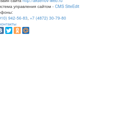
изайн сайта
http://aksenov-web.ru
истема управления сайтом -
CMS SiteEdit
ефоны:
910) 942-56-83
,
+7 (4872) 30-79-80
контакты