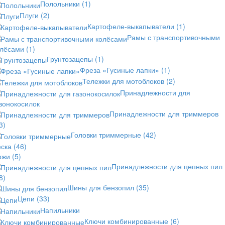
Полольники
(1)
Плуги
(2)
Картофеле-выкапыватели
(1)
Рамы с транспортивочными
олёсами
(1)
Грунтозацепы
(1)
Фреза «Гусиные лапки»
(1)
Тележки для мотоблоков
(2)
Принадлежности для
зонокосилок
Принадлежности для триммеров
3)
Головки триммерные
(42)
еска
(46)
ожи
(5)
Принадлежности для цепных пил
8)
Шины для бензопил
(35)
Цепи
(33)
Напильники
Ключи комбинированные
(6)