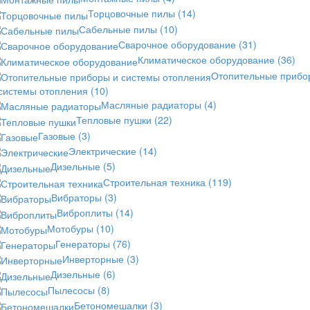
Торцовочные пилы
(14)
Сабельные пилы
(10)
Сварочное оборудование
(31)
Климатическое оборудование
(36)
Отопительные прибо
 системы отопления
(10)
Масляные радиаторы
(4)
Тепловые пушки
(22)
Газовые
(3)
Электрические
(14)
Дизельные
(5)
Строительная техника
(119)
Вибраторы
(3)
Виброплиты
(14)
Мотобуры
(10)
Генераторы
(76)
Инверторные
(3)
Дизельные
(6)
Пылесосы
(8)
Бетономешалки
(3)