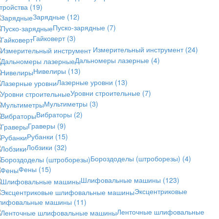
стройства
(19)
Зарядные
(12)
Пуско-зарядные
(7)
Гайковерт
(3)
Измерительный инструмент
(24)
Дальномеры лазерные
(4)
Нивелиры
(13)
Лазерные уровни
(13)
Уровни строительные
(7)
Мультиметры
(3)
Вибраторы
(2)
Граверы
(9)
Рубанки
(15)
Лобзики
(32)
Бороздоделы (штроборезы)
(4)
Фены
(15)
Шлифовальные машины
(123)
Эксцентриковые
лифовальные машины
(11)
Ленточные шлифовальные