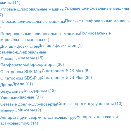
ашины
(11)
Угловые шлифовальные машины
7)
Плоские шлифовальные машины
)
Полировальные
лифовальные машины
(4)
Для шлифовки стен
(1)
озаично-шлифовальные
Фрезеры
(15)
Перфораторы
(36)
С патроном SDS-Max
(5)
С патроном SDS-Plus
(30)
Дрели
(61)
Безударные
(12)
Ударные
(37)
Сетевые дрели-шуруповерты
(10)
Миксеры
(2)
Аппараты для сварки
астиковых труб
(11)