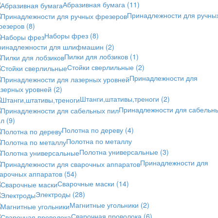
Абразивная бумага
(11)
Принадлежности для ручны
резеров
(8)
Наборы фрез
(8)
ринадлежности для шлифмашин
(2)
Пилки для лобзиков
(1)
Стойки сверлильные
(2)
Принадлежности для
азерных уровней
(2)
Штанги,штативы,треноги
(2)
Принадлежности для сабельн
ил
(9)
Полотна по дереву
(4)
Полотна по металлу
Полотна универсальные
(3)
Принадлежности для
варочных аппаратов
(54)
Сварочные маски
(14)
Электроды
(28)
Магнитные угольники
(2)
Сварочная проволока
(6)