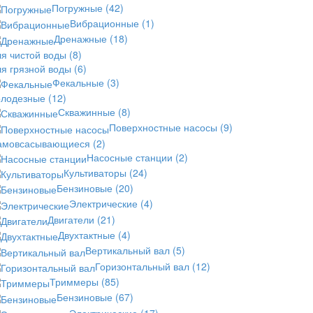
Погружные
(42)
Вибрационные
(1)
Дренажные
(18)
ля чистой воды
(8)
ля грязной воды
(6)
Фекальные
(3)
олодезные
(12)
Скважинные
(8)
Поверхностные насосы
(9)
амовсасывающиеся
(2)
Насосные станции
(2)
Культиваторы
(24)
Бензиновые
(20)
Электрические
(4)
Двигатели
(21)
Двухтактные
(4)
Вертикальный вал
(5)
Горизонтальный вал
(12)
Триммеры
(85)
Бензиновые
(67)
Электрические
(17)