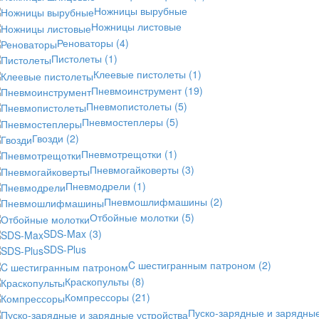
Ножницы вырубные
Ножницы листовые
Реноваторы
(4)
Пистолеты
(1)
Клеевые пистолеты
(1)
Пневмоинструмент
(19)
Пневмопистолеты
(5)
Пневмостеплеры
(5)
Гвозди
(2)
Пневмотрещотки
(1)
Пневмогайковерты
(3)
Пневмодрели
(1)
Пневмошлифмашины
(2)
Отбойные молотки
(5)
SDS-Max
(3)
SDS-Plus
C шестигранным патроном
(2)
Краскопульты
(8)
Компрессоры
(21)
Пуско-зарядные и зарядны