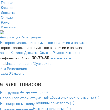
Главная
Каталог
Доставка
Оплата
Ремонт
Контакты
Авторизация
Регистрация
тернет магазин инструментов в наличии и на заказ
лавная
Каталог
Доставка
Оплата
Ремонт
Контакты
30-79-80
елефоны:
+7 (4872)
все контакты
mail:
instrument-zentr@yandex.ru
ойти
Регистрация
Назад
X
Закрыть
аталог товаров
Инструмент
(538)
Наборы электроинструмента
(1)
Ножницы по металлу
(1)
Ножницы шлицевые
(1)