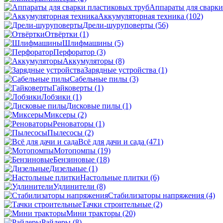
Аппараты для сварки
Аккумуляторная техника
(102)
Дрели-шуруповерты
(56)
Отвёртки
(1)
Шлифмашины
(5)
Перфоратор
(3)
Аккумуляторы
(8)
Зарядные устройства
(1)
Сабельные пилы
(3)
Гайковерты
(1)
Лобзики
(1)
Дисковые пилы
(1)
Миксеры
(2)
Реноваторы
(1)
Пылесосы
(2)
Всё для дачи и сада
(471)
Мотопомпы
(19)
Бензиновые
(18)
Дизельные
(1)
Настольные плитки
(6)
Удлинители
(8)
Стабилизаторы напряжения
(4)
Тачки строительные
(2)
Мини тракторы
(20)
Райдеры
(8)