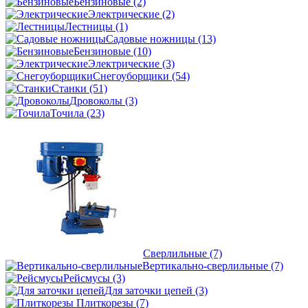
Бензиновые
(2)
Электрические
(2)
Лестницы
(1)
Садовые ножницы
(13)
Бензиновые
(10)
Электрические
(3)
Снегоуборщики
(54)
Станки
(51)
Дровоколы
(3)
Точила
(23)
Сверлильные
(7)
Вертикально-сверлильные
(7)
Рейсмусы
(3)
Для заточки цепей
(3)
Плиткорезы
(7)