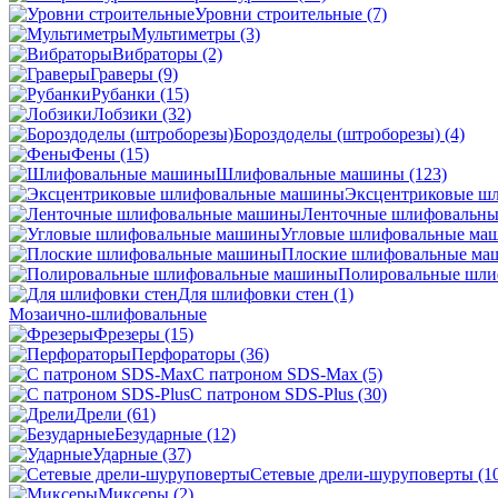
Уровни строительные
(7)
Мультиметры
(3)
Вибраторы
(2)
Граверы
(9)
Рубанки
(15)
Лобзики
(32)
Бороздоделы (штроборезы)
(4)
Фены
(15)
Шлифовальные машины
(123)
Эксцентриковые ш
Ленточные шлифовальн
Угловые шлифовальные м
Плоские шлифовальные м
Полировальные шл
Для шлифовки стен
(1)
Мозаично-шлифовальные
Фрезеры
(15)
Перфораторы
(36)
С патроном SDS-Max
(5)
С патроном SDS-Plus
(30)
Дрели
(61)
Безударные
(12)
Ударные
(37)
Сетевые дрели-шуруповерты
(1
Миксеры
(2)