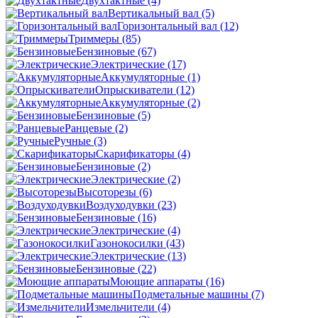
Двухтактные
(4)
Вертикальный вал
(5)
Горизонтальный вал
(12)
Триммеры
(85)
Бензиновые
(67)
Электрические
(17)
Аккумуляторные
(1)
Опрыскиватели
(12)
Аккумуляторные
(2)
Бензиновые
(5)
Ранцевые
(2)
Ручные
(3)
Скарификаторы
(4)
Бензиновые
(2)
Электрические
(2)
Высоторезы
(6)
Воздуходувки
(23)
Бензиновые
(16)
Электрические
(4)
Газонокосилки
(43)
Электрические
(13)
Бензиновые
(22)
Моющие аппараты
(16)
Подметальные машины
(7)
Измельчители
(4)