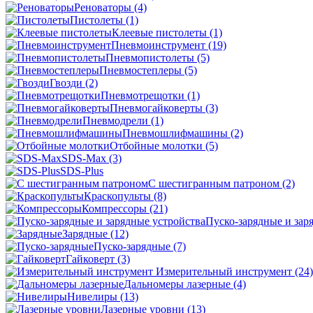
Реноваторы
(4)
Пистолеты
(1)
Клеевые пистолеты
(1)
Пневмоинструмент
(19)
Пневмопистолеты
(5)
Пневмостеплеры
(5)
Гвозди
(2)
Пневмотрещотки
(1)
Пневмогайковерты
(3)
Пневмодрели
(1)
Пневмошлифмашины
(2)
Отбойные молотки
(5)
SDS-Max
(3)
SDS-Plus
C шестигранным патроном
(2)
Краскопульты
(8)
Компрессоры
(21)
Пуско-зарядные и зар
Зарядные
(12)
Пуско-зарядные
(7)
Гайковерт
(3)
Измерительный инструмент
(24)
Дальномеры лазерные
(4)
Нивелиры
(13)
Лазерные уровни
(13)