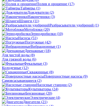
Полив и орошение
(17)
Таймеры
(1)
Дождеватели
(2)
Наконечники
(3)
Шланги
(11)
Разбрасыватели удобрений
(1)
Мотоблоки
(20)
Зернодробилки
(10)
Насосы
(51)
Погружные
(42)
Вибрационные
(1)
Дренажные
(18)
Для чистой воды
(8)
Для грязной воды
(6)
Фекальные
(3)
Колодезные
(12)
Скважинные
(8)
Поверхностные насосы
(9)
Самовсасывающиеся
(2)
Насосные станции
(2)
Культиваторы
(24)
Бензиновые
(20)
Электрические
(4)
Двигатели
(21)