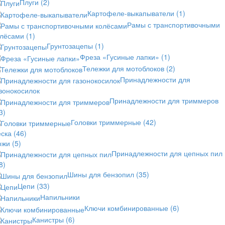
Плуги
(2)
Картофеле-выкапыватели
(1)
Рамы с транспортивочными
олёсами
(1)
Грунтозацепы
(1)
Фреза «Гусиные лапки»
(1)
Тележки для мотоблоков
(2)
Принадлежности для
зонокосилок
Принадлежности для триммеров
3)
Головки триммерные
(42)
еска
(46)
ожи
(5)
Принадлежности для цепных пил
8)
Шины для бензопил
(35)
Цепи
(33)
Напильники
Ключи комбинированные
(6)
Канистры
(6)