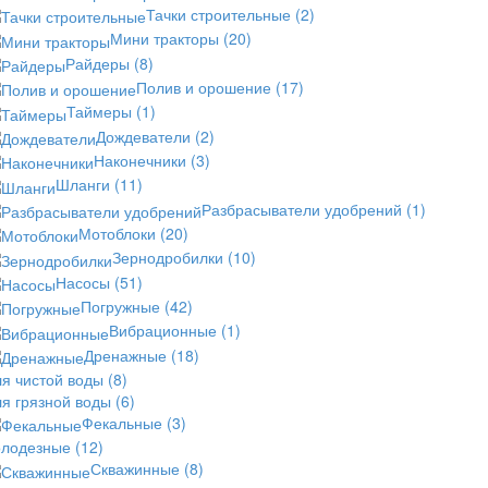
Тачки строительные
(2)
Мини тракторы
(20)
Райдеры
(8)
Полив и орошение
(17)
Таймеры
(1)
Дождеватели
(2)
Наконечники
(3)
Шланги
(11)
Разбрасыватели удобрений
(1)
Мотоблоки
(20)
Зернодробилки
(10)
Насосы
(51)
Погружные
(42)
Вибрационные
(1)
Дренажные
(18)
ля чистой воды
(8)
ля грязной воды
(6)
Фекальные
(3)
олодезные
(12)
Скважинные
(8)