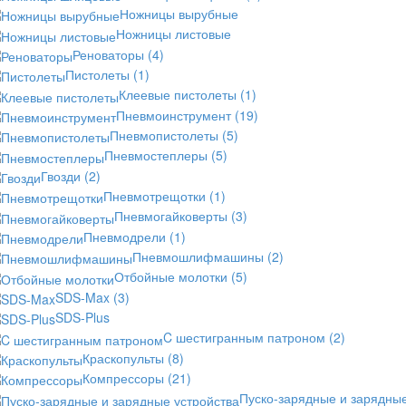
Ножницы вырубные
Ножницы листовые
Реноваторы
(4)
Пистолеты
(1)
Клеевые пистолеты
(1)
Пневмоинструмент
(19)
Пневмопистолеты
(5)
Пневмостеплеры
(5)
Гвозди
(2)
Пневмотрещотки
(1)
Пневмогайковерты
(3)
Пневмодрели
(1)
Пневмошлифмашины
(2)
Отбойные молотки
(5)
SDS-Max
(3)
SDS-Plus
C шестигранным патроном
(2)
Краскопульты
(8)
Компрессоры
(21)
Пуско-зарядные и зарядны