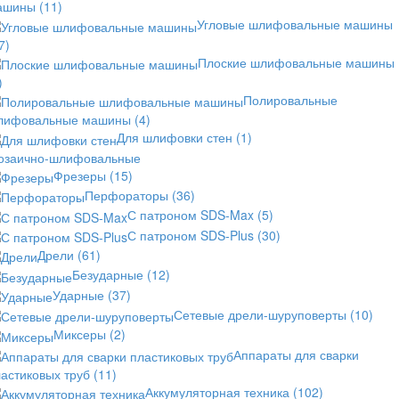
ашины
(11)
Угловые шлифовальные машины
7)
Плоские шлифовальные машины
)
Полировальные
лифовальные машины
(4)
Для шлифовки стен
(1)
озаично-шлифовальные
Фрезеры
(15)
Перфораторы
(36)
С патроном SDS-Max
(5)
С патроном SDS-Plus
(30)
Дрели
(61)
Безударные
(12)
Ударные
(37)
Сетевые дрели-шуруповерты
(10)
Миксеры
(2)
Аппараты для сварки
астиковых труб
(11)
Аккумуляторная техника
(102)