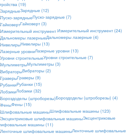
стройства
(19)
Зарядные
(12)
Пуско-зарядные
(7)
Гайковерт
(3)
Измерительный инструмент
(24)
Дальномеры лазерные
(4)
Нивелиры
(13)
Лазерные уровни
(13)
Уровни строительные
(7)
Мультиметры
(3)
Вибраторы
(2)
Граверы
(9)
Рубанки
(15)
Лобзики
(32)
Бороздоделы (штроборезы)
(4)
Фены
(15)
Шлифовальные машины
(123)
Эксцентриковые
лифовальные машины
(11)
Ленточные шлифовальные