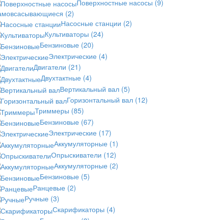
Поверхностные насосы
(9)
амовсасывающиеся
(2)
Насосные станции
(2)
Культиваторы
(24)
Бензиновые
(20)
Электрические
(4)
Двигатели
(21)
Двухтактные
(4)
Вертикальный вал
(5)
Горизонтальный вал
(12)
Триммеры
(85)
Бензиновые
(67)
Электрические
(17)
Аккумуляторные
(1)
Опрыскиватели
(12)
Аккумуляторные
(2)
Бензиновые
(5)
Ранцевые
(2)
Ручные
(3)
Скарификаторы
(4)