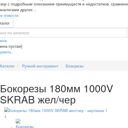
зор с подробным описанием преимуществ и недостатков, сравнен
аналогами других ..
е новости
талог
зина
зина пустая]
рмить
Каталог
Ручной инструмент
Бокорезы
Бокорезы 180мм 1000V
SKRAB жел/чер
<