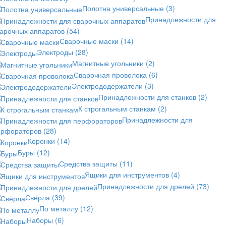
Полотна универсальные
(3)
Принадлежности для
варочных аппаратов
(54)
Сварочные маски
(14)
Электроды
(28)
Магнитные угольники
(2)
Сварочная проволока
(6)
Электрододержатели
(3)
Принадлежности для станков
(2)
К строгальным станкам
(2)
Принадлежности для
ерфораторов
(28)
Коронки
(14)
Буры
(12)
Средства защиты
(11)
Ящики для инструментов
(4)
Принадлежности для дрелей
(73)
Свёрла
(39)
По металлу
(12)
Наборы
(6)