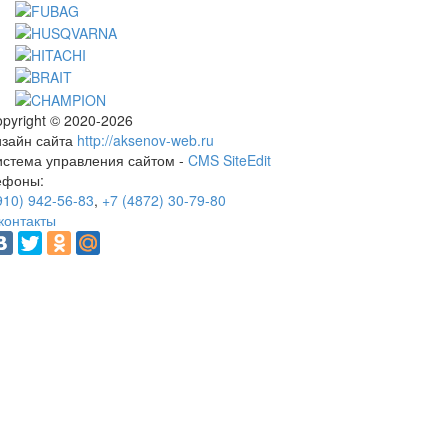
pyright © 2020-2026
изайн сайта
http://aksenov-web.ru
истема управления сайтом -
CMS SiteEdit
ефоны:
910) 942-56-83
,
+7 (4872) 30-79-80
контакты