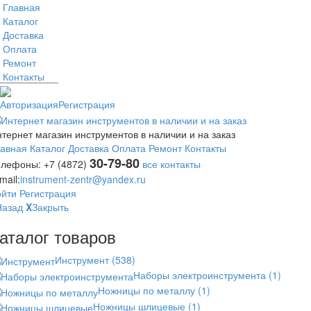
Главная
Каталог
Доставка
Оплата
Ремонт
Контакты
Авторизация
Регистрация
тернет магазин инструментов в наличии и на заказ
лавная
Каталог
Доставка
Оплата
Ремонт
Контакты
30-79-80
елефоны:
+7 (4872)
все контакты
mail:
instrument-zentr@yandex.ru
ойти
Регистрация
Назад
X
Закрыть
аталог товаров
Инструмент
(538)
Наборы электроинструмента
(1)
Ножницы по металлу
(1)
Ножницы шлицевые
(1)