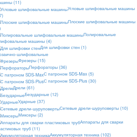
ашины
(11)
Угловые шлифовальные машины
7)
Плоские шлифовальные машины
)
Полировальные
лифовальные машины
(4)
Для шлифовки стен
(1)
озаично-шлифовальные
Фрезеры
(15)
Перфораторы
(36)
С патроном SDS-Max
(5)
С патроном SDS-Plus
(30)
Дрели
(61)
Безударные
(12)
Ударные
(37)
Сетевые дрели-шуруповерты
(10)
Миксеры
(2)
Аппараты для сварки
астиковых труб
(11)
Аккумуляторная техника
(102)