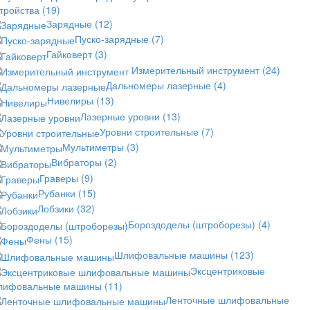
стройства
(19)
Зарядные
(12)
Пуско-зарядные
(7)
Гайковерт
(3)
Измерительный инструмент
(24)
Дальномеры лазерные
(4)
Нивелиры
(13)
Лазерные уровни
(13)
Уровни строительные
(7)
Мультиметры
(3)
Вибраторы
(2)
Граверы
(9)
Рубанки
(15)
Лобзики
(32)
Бороздоделы (штроборезы)
(4)
Фены
(15)
Шлифовальные машины
(123)
Эксцентриковые
лифовальные машины
(11)
Ленточные шлифовальные