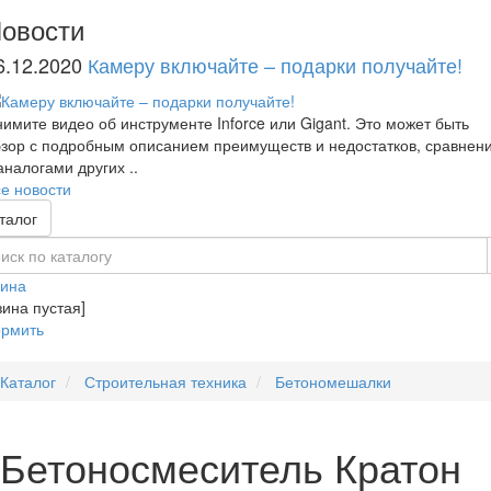
овости
6.12.2020
Камеру включайте – подарки получайте!
имите видео об инструменте Inforce или Gigant. Это может быть
зор с подробным описанием преимуществ и недостатков, сравнен
аналогами других ..
е новости
талог
зина
зина пустая]
рмить
Каталог
Строительная техника
Бетономешалки
Бетоносмеситель Кратон