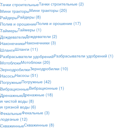
Тачки строительные
(2)
Мини тракторы
(20)
Райдеры
(8)
Полив и орошение
(17)
Таймеры
(1)
Дождеватели
(2)
Наконечники
(3)
Шланги
(11)
Разбрасыватели удобрений
(1)
Мотоблоки
(20)
Зернодробилки
(10)
Насосы
(51)
Погружные
(42)
Вибрационные
(1)
Дренажные
(18)
ля чистой воды
(8)
ля грязной воды
(6)
Фекальные
(3)
олодезные
(12)
Скважинные
(8)