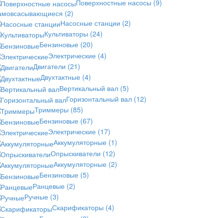
Поверхностные насосы
(9)
амовсасывающиеся
(2)
Насосные станции
(2)
Культиваторы
(24)
Бензиновые
(20)
Электрические
(4)
Двигатели
(21)
Двухтактные
(4)
Вертикальный вал
(5)
Горизонтальный вал
(12)
Триммеры
(85)
Бензиновые
(67)
Электрические
(17)
Аккумуляторные
(1)
Опрыскиватели
(12)
Аккумуляторные
(2)
Бензиновые
(5)
Ранцевые
(2)
Ручные
(3)
Скарификаторы
(4)