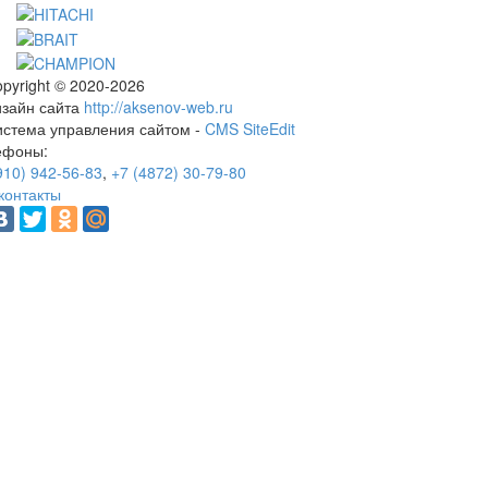
pyright © 2020-2026
изайн сайта
http://aksenov-web.ru
истема управления сайтом -
CMS SiteEdit
ефоны:
910) 942-56-83
,
+7 (4872) 30-79-80
контакты