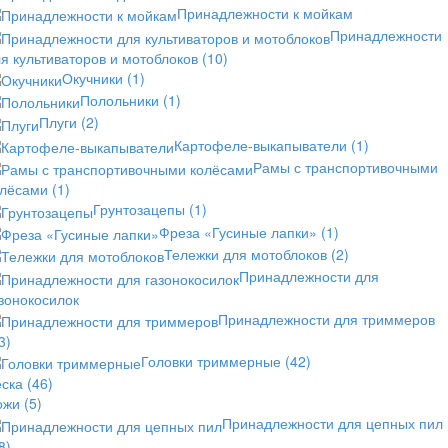
Принадлежности к мойкам
Принадлежности
я культиваторов и мотоблоков
(10)
Окучники
(1)
Полольники
(1)
Плуги
(2)
Картофеле-выкапыватели
(1)
Рамы с транспортивочными
олёсами
(1)
Грунтозацепы
(1)
Фреза «Гусиные лапки»
(1)
Тележки для мотоблоков
(2)
Принадлежности для
зонокосилок
Принадлежности для триммеров
3)
Головки триммерные
(42)
еска
(46)
ожи
(5)
Принадлежности для цепных пил
8)