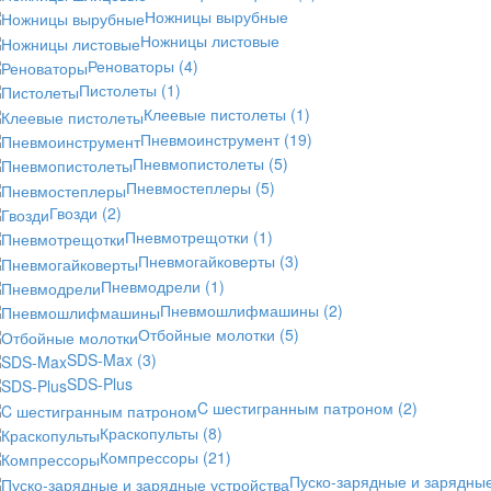
Ножницы вырубные
Ножницы листовые
Реноваторы
(4)
Пистолеты
(1)
Клеевые пистолеты
(1)
Пневмоинструмент
(19)
Пневмопистолеты
(5)
Пневмостеплеры
(5)
Гвозди
(2)
Пневмотрещотки
(1)
Пневмогайковерты
(3)
Пневмодрели
(1)
Пневмошлифмашины
(2)
Отбойные молотки
(5)
SDS-Max
(3)
SDS-Plus
C шестигранным патроном
(2)
Краскопульты
(8)
Компрессоры
(21)
Пуско-зарядные и зарядны