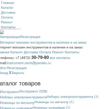
Главная
Каталог
Доставка
Оплата
Ремонт
Контакты
Авторизация
Регистрация
тернет магазин инструментов в наличии и на заказ
лавная
Каталог
Доставка
Оплата
Ремонт
Контакты
30-79-80
елефоны:
+7 (4872)
все контакты
mail:
instrument-zentr@yandex.ru
ойти
Регистрация
Назад
X
Закрыть
аталог товаров
Инструмент
(538)
Наборы электроинструмента
(1)
Ножницы по металлу
(1)
Ножницы шлицевые
(1)