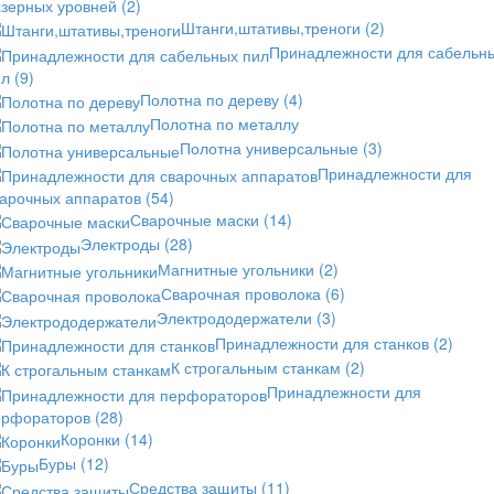
азерных уровней
(2)
Штанги,штативы,треноги
(2)
Принадлежности для сабельн
ил
(9)
Полотна по дереву
(4)
Полотна по металлу
Полотна универсальные
(3)
Принадлежности для
варочных аппаратов
(54)
Сварочные маски
(14)
Электроды
(28)
Магнитные угольники
(2)
Сварочная проволока
(6)
Электрододержатели
(3)
Принадлежности для станков
(2)
К строгальным станкам
(2)
Принадлежности для
ерфораторов
(28)
Коронки
(14)
Буры
(12)
Средства защиты
(11)