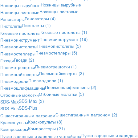
Ножницы вырубные
Ножницы листовые
Реноваторы
(4)
Пистолеты
(1)
Клеевые пистолеты
(1)
Пневмоинструмент
(19)
Пневмопистолеты
(5)
Пневмостеплеры
(5)
Гвозди
(2)
Пневмотрещотки
(1)
Пневмогайковерты
(3)
Пневмодрели
(1)
Пневмошлифмашины
(2)
Отбойные молотки
(5)
SDS-Max
(3)
SDS-Plus
C шестигранным патроном
(2)
Краскопульты
(8)
Компрессоры
(21)
Пуско-зарядные и зарядны