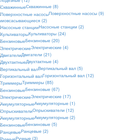
Скважинные
(8)
Поверхностные насосы
(9)
амовсасывающиеся
(2)
Насосные станции
(2)
Культиваторы
(24)
Бензиновые
(20)
Электрические
(4)
Двигатели
(21)
Двухтактные
(4)
Вертикальный вал
(5)
Горизонтальный вал
(12)
Триммеры
(85)
Бензиновые
(67)
Электрические
(17)
Аккумуляторные
(1)
Опрыскиватели
(12)
Аккумуляторные
(2)
Бензиновые
(5)
Ранцевые
(2)
Ручные
(3)