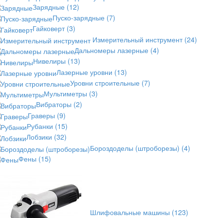
Зарядные
(12)
Пуско-зарядные
(7)
Гайковерт
(3)
Измерительный инструмент
(24)
Дальномеры лазерные
(4)
Нивелиры
(13)
Лазерные уровни
(13)
Уровни строительные
(7)
Мультиметры
(3)
Вибраторы
(2)
Граверы
(9)
Рубанки
(15)
Лобзики
(32)
Бороздоделы (штроборезы)
(4)
Фены
(15)
Шлифовальные машины
(123)