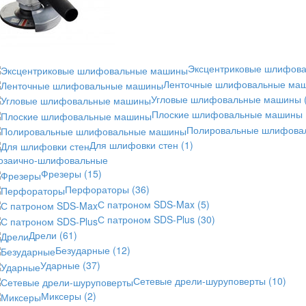
Эксцентриковые шлифов
Ленточные шлифовальные ма
Угловые шлифовальные машины
Плоские шлифовальные машины
Полировальные шлифов
Для шлифовки стен
(1)
озаично-шлифовальные
Фрезеры
(15)
Перфораторы
(36)
С патроном SDS-Max
(5)
С патроном SDS-Plus
(30)
Дрели
(61)
Безударные
(12)
Ударные
(37)
Сетевые дрели-шуруповерты
(10)
Миксеры
(2)