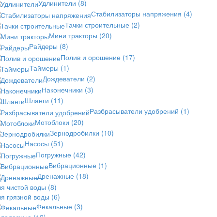
Удлинители
(8)
Стабилизаторы напряжения
(4)
Тачки строительные
(2)
Мини тракторы
(20)
Райдеры
(8)
Полив и орошение
(17)
Таймеры
(1)
Дождеватели
(2)
Наконечники
(3)
Шланги
(11)
Разбрасыватели удобрений
(1)
Мотоблоки
(20)
Зернодробилки
(10)
Насосы
(51)
Погружные
(42)
Вибрационные
(1)
Дренажные
(18)
ля чистой воды
(8)
ля грязной воды
(6)
Фекальные
(3)
олодезные
(12)