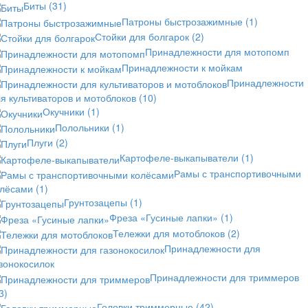
Биты
(31)
Патроны быстрозажимные
(1)
Стойки для болгарок
(2)
Принадлежности для мотопомп
Принадлежности к мойкам
Принадлежности
я культиваторов и мотоблоков
(10)
Окучники
(1)
Полольники
(1)
Плуги
(2)
Картофеле-выкапыватели
(1)
Рамы с транспортивочными
олёсами
(1)
Грунтозацепы
(1)
Фреза «Гусиные лапки»
(1)
Тележки для мотоблоков
(2)
Принадлежности для
зонокосилок
Принадлежности для триммеров
3)
Головки триммерные
(42)