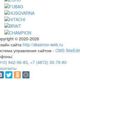
pyright © 2020-2026
изайн сайта
http://aksenov-web.ru
истема управления сайтом -
CMS SiteEdit
ефоны:
910) 942-56-83
,
+7 (4872) 30-79-80
контакты