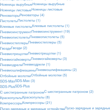
Ножницы вырубные
Ножницы листовые
Реноваторы
(4)
Пистолеты
(1)
Клеевые пистолеты
(1)
Пневмоинструмент
(19)
Пневмопистолеты
(5)
Пневмостеплеры
(5)
Гвозди
(2)
Пневмотрещотки
(1)
Пневмогайковерты
(3)
Пневмодрели
(1)
Пневмошлифмашины
(2)
Отбойные молотки
(5)
SDS-Max
(3)
SDS-Plus
C шестигранным патроном
(2)
Краскопульты
(8)
Компрессоры
(21)
Пуско-зарядные и зарядны