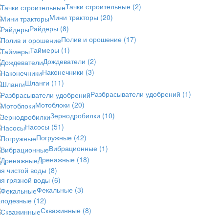
Тачки строительные
(2)
Мини тракторы
(20)
Райдеры
(8)
Полив и орошение
(17)
Таймеры
(1)
Дождеватели
(2)
Наконечники
(3)
Шланги
(11)
Разбрасыватели удобрений
(1)
Мотоблоки
(20)
Зернодробилки
(10)
Насосы
(51)
Погружные
(42)
Вибрационные
(1)
Дренажные
(18)
ля чистой воды
(8)
ля грязной воды
(6)
Фекальные
(3)
олодезные
(12)
Скважинные
(8)