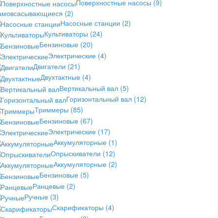
Поверхностные насосы
(9)
амовсасывающиеся
(2)
Насосные станции
(2)
Культиваторы
(24)
Бензиновые
(20)
Электрические
(4)
Двигатели
(21)
Двухтактные
(4)
Вертикальный вал
(5)
Горизонтальный вал
(12)
Триммеры
(85)
Бензиновые
(67)
Электрические
(17)
Аккумуляторные
(1)
Опрыскиватели
(12)
Аккумуляторные
(2)
Бензиновые
(5)
Ранцевые
(2)
Ручные
(3)
Скарификаторы
(4)