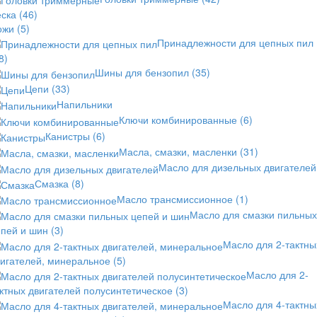
еска
(46)
ожи
(5)
Принадлежности для цепных пил
8)
Шины для бензопил
(35)
Цепи
(33)
Напильники
Ключи комбинированные
(6)
Канистры
(6)
Масла, смазки, масленки
(31)
Масло для дизельных двигателей
Смазка
(8)
Масло трансмиссионное
(1)
Масло для смазки пильных
епей и шин
(3)
Масло для 2-тактны
вигателей, минеральное
(5)
Масло для 2-
ктных двигателей полусинтетическое
(3)
Масло для 4-тактны