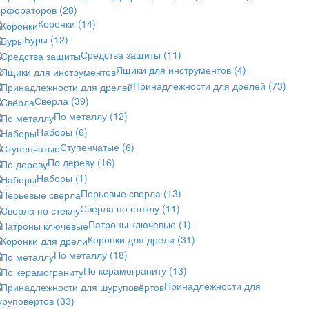
ерфораторов
(28)
Коронки
(14)
Буры
(12)
Средства защиты
(11)
Ящики для инструментов
(4)
Принадлежности для дрелей
(73)
Свёрла
(39)
По металлу
(12)
Наборы
(6)
Ступенчатые
(6)
По дереву
(16)
Наборы
(1)
Перьевые сверла
(13)
Сверла по стеклу
(11)
Патроны ключевые
(1)
Коронки для дрели
(31)
По металлу
(18)
По керамограниту
(13)
Принадлежности для
уруповёртов
(33)