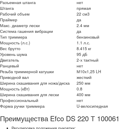
Разъемная штанга
нет
Штанга
прямая
Рабочий объем
22 см3
Праймер
да
Макс. диаметр лески
2.4 мм
Система гашения вибрации
да
Тип триммера
бензиновый
Мощность (л.с.)
1.1 л.с.
Вес брутто
8.415 кг
Уровень шума
95 дБ
Двигатель
2-х тактный
Ранцевый
нет
Резьба триммерной катушки
М10х1,25 LH
Приводной вал
жесткий
Ширина скашивания для ножа/диска
250 мм
Мощность (кВт)
0.8
Ширина скашивания для лески
400 мм
Профессиональный
нет
Форма ручки триммера
U-велосипедная
Преимущества Efco DS 220 Т 100061
Регулировка положения рукоятки;