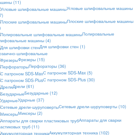
ашины
(11)
Угловые шлифовальные машины
7)
Плоские шлифовальные машины
)
Полировальные
лифовальные машины
(4)
Для шлифовки стен
(1)
озаично-шлифовальные
Фрезеры
(15)
Перфораторы
(36)
С патроном SDS-Max
(5)
С патроном SDS-Plus
(30)
Дрели
(61)
Безударные
(12)
Ударные
(37)
Сетевые дрели-шуруповерты
(10)
Миксеры
(2)
Аппараты для сварки
астиковых труб
(11)
Аккумуляторная техника
(102)