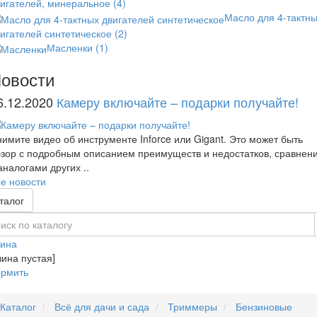
вигателей, минеральное
(4)
Масло для 4-тактн
игателей синтетическое
(2)
Масленки
(1)
овости
6.12.2020
Камеру включайте – подарки получайте!
имите видео об инструменте Inforce или Gigant. Это может быть
зор с подробным описанием преимуществ и недостатков, сравнен
аналогами других ..
е новости
талог
зина
зина пустая]
рмить
Каталог
Всё для дачи и сада
Триммеры
Бензиновые