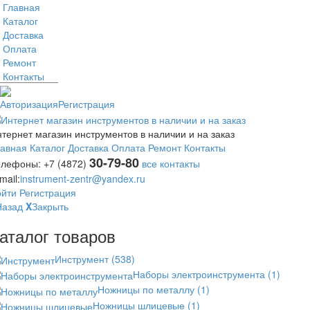
Главная
Каталог
Доставка
Оплата
Ремонт
Контакты
Авторизация
Регистрация
тернет магазин инструментов в наличии и на заказ
лавная
Каталог
Доставка
Оплата
Ремонт
Контакты
30-79-80
елефоны:
+7 (4872)
все контакты
mail:
instrument-zentr@yandex.ru
ойти
Регистрация
Назад
X
Закрыть
аталог товаров
Инструмент
(538)
Наборы электроинструмента
(1)
Ножницы по металлу
(1)
Ножницы шлицевые
(1)