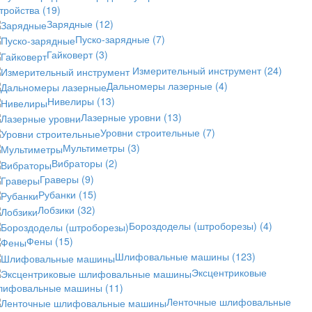
стройства
(19)
Зарядные
(12)
Пуско-зарядные
(7)
Гайковерт
(3)
Измерительный инструмент
(24)
Дальномеры лазерные
(4)
Нивелиры
(13)
Лазерные уровни
(13)
Уровни строительные
(7)
Мультиметры
(3)
Вибраторы
(2)
Граверы
(9)
Рубанки
(15)
Лобзики
(32)
Бороздоделы (штроборезы)
(4)
Фены
(15)
Шлифовальные машины
(123)
Эксцентриковые
лифовальные машины
(11)
Ленточные шлифовальные