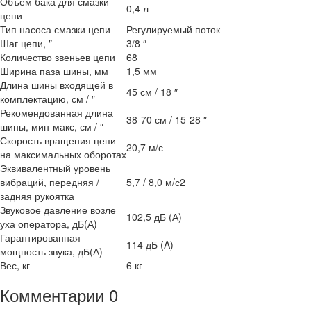
Объем бака для смазки
0,4 л
цепи
Тип насоса смазки цепи
Регулируемый поток
Шаг цепи, ″
3/8 ″
Количество звеньев цепи
68
Ширина паза шины, мм
1,5 мм
Длина шины входящей в
45 см / 18 ″
комплектацию, см / ″
Рекомендованная длина
38-70 см / 15-28 ″
шины, мин-макс, см / ″
Скорость вращения цепи
20,7 м/с
на максимальных оборотах
Эквивалентный уровень
вибраций, передняя /
5,7 / 8,0 м/с2
задняя рукоятка
Звуковое давление возле
102,5 дБ (А)
уха оператора, дБ(А)
Гарантированная
114 дБ (A)
мощность звука, дБ(А)
Вес, кг
6 кг
Комментарии
0