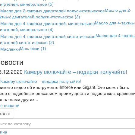
вигателей, минеральное
(5)
Масло для 2-
ктных двигателей полусинтетическое
(3)
Масло для 4-тактны
вигателей, минеральное
(4)
Масло для 4-тактн
игателей синтетическое
(2)
Масленки
(1)
овости
6.12.2020
Камеру включайте – подарки получайте!
имите видео об инструменте Inforce или Gigant. Это может быть
зор с подробным описанием преимуществ и недостатков, сравнен
аналогами других ..
е новости
талог
зина