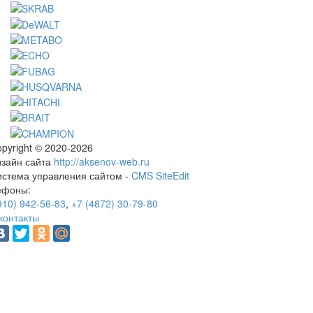
pyright © 2020-2026
изайн сайта
http://aksenov-web.ru
истема управления сайтом -
CMS SiteEdit
ефоны:
910) 942-56-83
,
+7 (4872) 30-79-80
контакты