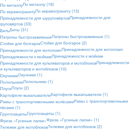
По металлу
(18)
По керамограниту
(13)
Принадлежности для
уруповёртов
(33)
Биты
(31)
Патроны быстрозажимные
(1)
Стойки для болгарок
(2)
Принадлежности для мотопомп
Принадлежности к мойкам
Принадлежности
я культиваторов и мотоблоков
(10)
Окучники
(1)
Полольники
(1)
Плуги
(2)
Картофеле-выкапыватели
(1)
Рамы с транспортивочными
олёсами
(1)
Грунтозацепы
(1)
Фреза «Гусиные лапки»
(1)
Тележки для мотоблоков
(2)