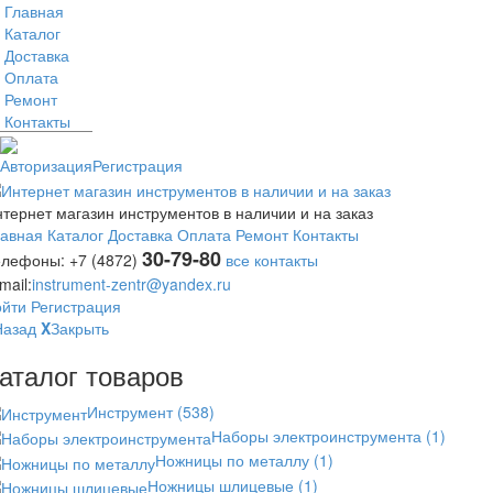
Главная
Каталог
Доставка
Оплата
Ремонт
Контакты
Авторизация
Регистрация
тернет магазин инструментов в наличии и на заказ
лавная
Каталог
Доставка
Оплата
Ремонт
Контакты
30-79-80
елефоны:
+7 (4872)
все контакты
mail:
instrument-zentr@yandex.ru
ойти
Регистрация
Назад
X
Закрыть
аталог товаров
Инструмент
(538)
Наборы электроинструмента
(1)
Ножницы по металлу
(1)
Ножницы шлицевые
(1)