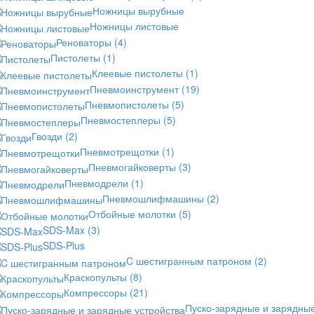
Ножницы вырубные
Ножницы листовые
Реноваторы
(4)
Пистолеты
(1)
Клеевые пистолеты
(1)
Пневмоинструмент
(19)
Пневмопистолеты
(5)
Пневмостеплеры
(5)
Гвозди
(2)
Пневмотрещотки
(1)
Пневмогайковерты
(3)
Пневмодрели
(1)
Пневмошлифмашины
(2)
Отбойные молотки
(5)
SDS-Max
(3)
SDS-Plus
C шестигранным патроном
(2)
Краскопульты
(8)
Компрессоры
(21)
Пуско-зарядные и зарядны