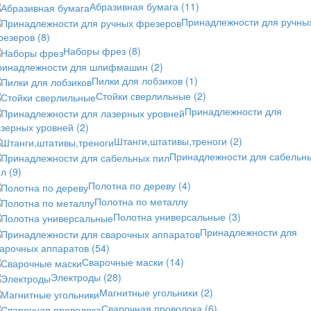
Абразивная бумага
(11)
Принадлежности для ручны
резеров
(8)
Наборы фрез
(8)
ринадлежности для шлифмашин
(2)
Пилки для лобзиков
(1)
Стойки сверлильные
(2)
Принадлежности для
азерных уровней
(2)
Штанги,штативы,треноги
(2)
Принадлежности для сабельн
ил
(9)
Полотна по дереву
(4)
Полотна по металлу
Полотна универсальные
(3)
Принадлежности для
варочных аппаратов
(54)
Сварочные маски
(14)
Электроды
(28)
Магнитные угольники
(2)
Сварочная проволока
(6)