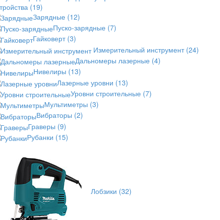
стройства
(19)
Зарядные
(12)
Пуско-зарядные
(7)
Гайковерт
(3)
Измерительный инструмент
(24)
Дальномеры лазерные
(4)
Нивелиры
(13)
Лазерные уровни
(13)
Уровни строительные
(7)
Мультиметры
(3)
Вибраторы
(2)
Граверы
(9)
Рубанки
(15)
Лобзики
(32)