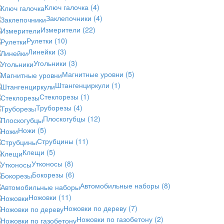
Ключ галочка
(4)
Заклепочники
(4)
Измерители
(22)
Рулетки
(10)
Линейки
(3)
Угольники
(3)
Магнитные уровни
(5)
Штангенциркули
(1)
Стеклорезы
(1)
Труборезы
(4)
Плоскогубцы
(12)
Ножи
(5)
Струбцины
(11)
Клещи
(5)
Утконосы
(8)
Бокорезы
(6)
Автомобильные наборы
(8)
Ножовки
(11)
Ножовки по дереву
(7)
Ножовки по газобетону
(2)