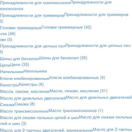
Принадлежности для
зонокосилок
Принадлежности для триммеров
3)
Головки триммерные
(42)
еска
(46)
ожи
(5)
Принадлежности для цепных пил
8)
Шины для бензопил
(35)
Цепи
(33)
Напильники
Ключи комбинированные
(6)
Канистры
(6)
Масла, смазки, масленки
(31)
Масло для дизельных двигателей
Смазка
(8)
Масло трансмиссионное
(1)
Масло для смазки пильных
епей и шин
(3)
Масло для 2-тактны