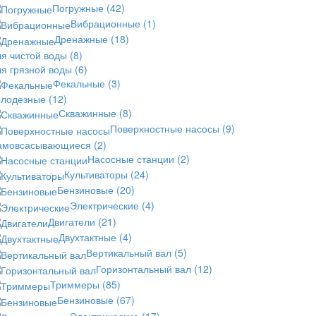
Погружные
(42)
Вибрационные
(1)
Дренажные
(18)
ля чистой воды
(8)
ля грязной воды
(6)
Фекальные
(3)
олодезные
(12)
Скважинные
(8)
Поверхностные насосы
(9)
амовсасывающиеся
(2)
Насосные станции
(2)
Культиваторы
(24)
Бензиновые
(20)
Электрические
(4)
Двигатели
(21)
Двухтактные
(4)
Вертикальный вал
(5)
Горизонтальный вал
(12)
Триммеры
(85)
Бензиновые
(67)
Электрические
(17)