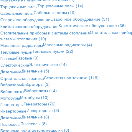
Торцовочные пилы
(14)
Сабельные пилы
(10)
Сварочное оборудование
(31)
Климатическое оборудование
(36)
Отопительные прибо
 системы отопления
(10)
Масляные радиаторы
(4)
Тепловые пушки
(22)
Газовые
(3)
Электрические
(14)
Дизельные
(5)
Строительная техника
(119)
Вибраторы
(3)
Виброплиты
(14)
Мотобуры
(10)
Генераторы
(76)
Инверторные
(3)
Дизельные
(6)
Пылесосы
(8)
Бетономешалки
(3)