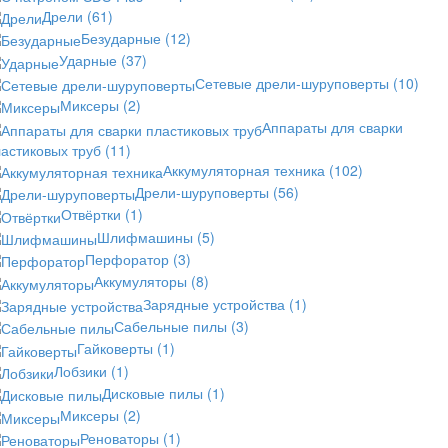
Дрели
(61)
Безударные
(12)
Ударные
(37)
Сетевые дрели-шуруповерты
(10)
Миксеры
(2)
Аппараты для сварки
астиковых труб
(11)
Аккумуляторная техника
(102)
Дрели-шуруповерты
(56)
Отвёртки
(1)
Шлифмашины
(5)
Перфоратор
(3)
Аккумуляторы
(8)
Зарядные устройства
(1)
Сабельные пилы
(3)
Гайковерты
(1)
Лобзики
(1)
Дисковые пилы
(1)
Миксеры
(2)
Реноваторы
(1)