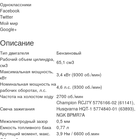
Одноклассники
Facebook
Twitter
Мой мир
Google+
Описание
Тип двигателя
Бензиновый
Рабочий объем цилиндра,
65,1 см3
см3
Максимальная мощность,
3,4 кВт (9300 об./мин)
кВт
Номинальная мощность на
4,6 л.с. (9300 об./мин)
рабочих оборотах, л.с.
Частота на холостом ходу
2700 об./мин
Champion RCJ7Y 5776166-02 (61141),
Свеча зажигания
Husqvarna HQT-1 5774840-01 (63893),
NGK BPMR7A
Межэлектродный зазор
0,5 мм
Емкость топливного бака
0,77 л
Крутящий момент, макс.
3,9 Нм / 6600 об.мин