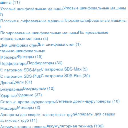
ашины
(11)
Угловые шлифовальные машины
7)
Плоские шлифовальные машины
)
Полировальные
лифовальные машины
(4)
Для шлифовки стен
(1)
озаично-шлифовальные
Фрезеры
(15)
Перфораторы
(36)
С патроном SDS-Max
(5)
С патроном SDS-Plus
(30)
Дрели
(61)
Безударные
(12)
Ударные
(37)
Сетевые дрели-шуруповерты
(10)
Миксеры
(2)
Аппараты для сварки
астиковых труб
(11)
Аккумуляторная техника
(102)