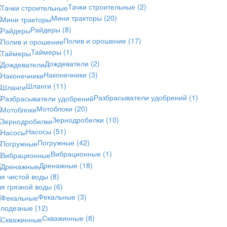
Тачки строительные
(2)
Мини тракторы
(20)
Райдеры
(8)
Полив и орошение
(17)
Таймеры
(1)
Дождеватели
(2)
Наконечники
(3)
Шланги
(11)
Разбрасыватели удобрений
(1)
Мотоблоки
(20)
Зернодробилки
(10)
Насосы
(51)
Погружные
(42)
Вибрационные
(1)
Дренажные
(18)
ля чистой воды
(8)
ля грязной воды
(6)
Фекальные
(3)
олодезные
(12)
Скважинные
(8)