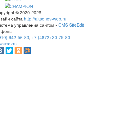
pyright © 2020-2026
изайн сайта
http://aksenov-web.ru
истема управления сайтом -
CMS SiteEdit
ефоны:
910) 942-56-83
,
+7 (4872) 30-79-80
контакты