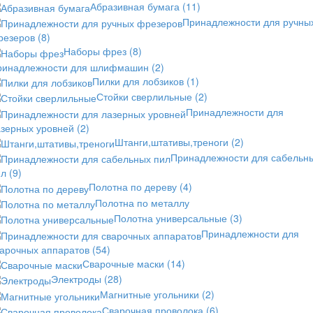
Абразивная бумага
(11)
Принадлежности для ручны
резеров
(8)
Наборы фрез
(8)
ринадлежности для шлифмашин
(2)
Пилки для лобзиков
(1)
Стойки сверлильные
(2)
Принадлежности для
азерных уровней
(2)
Штанги,штативы,треноги
(2)
Принадлежности для сабельн
ил
(9)
Полотна по дереву
(4)
Полотна по металлу
Полотна универсальные
(3)
Принадлежности для
варочных аппаратов
(54)
Сварочные маски
(14)
Электроды
(28)
Магнитные угольники
(2)
Сварочная проволока
(6)