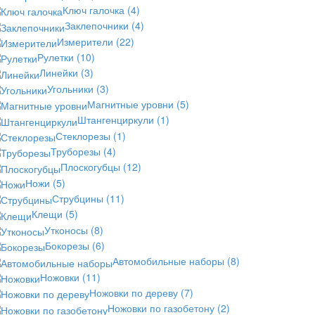
Ключ галочка
(4)
Заклепочники
(4)
Измерители
(22)
Рулетки
(10)
Линейки
(3)
Угольники
(3)
Магнитные уровни
(5)
Штангенциркули
(1)
Стеклорезы
(1)
Труборезы
(4)
Плоскогубцы
(12)
Ножи
(5)
Струбцины
(11)
Клещи
(5)
Утконосы
(8)
Бокорезы
(6)
Автомобильные наборы
(8)
Ножовки
(11)
Ножовки по дереву
(7)
Ножовки по газобетону
(2)