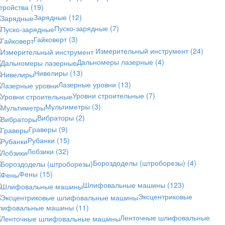
стройства
(19)
Зарядные
(12)
Пуско-зарядные
(7)
Гайковерт
(3)
Измерительный инструмент
(24)
Дальномеры лазерные
(4)
Нивелиры
(13)
Лазерные уровни
(13)
Уровни строительные
(7)
Мультиметры
(3)
Вибраторы
(2)
Граверы
(9)
Рубанки
(15)
Лобзики
(32)
Бороздоделы (штроборезы)
(4)
Фены
(15)
Шлифовальные машины
(123)
Эксцентриковые
лифовальные машины
(11)
Ленточные шлифовальные