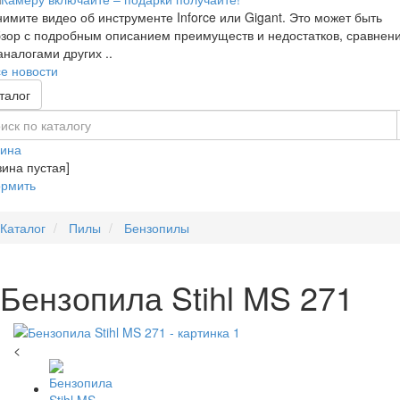
имите видео об инструменте Inforce или Gigant. Это может быть
зор с подробным описанием преимуществ и недостатков, сравнен
аналогами других ..
е новости
талог
зина
зина пустая]
рмить
Каталог
Пилы
Бензопилы
Бензопила Stihl MS 271
<