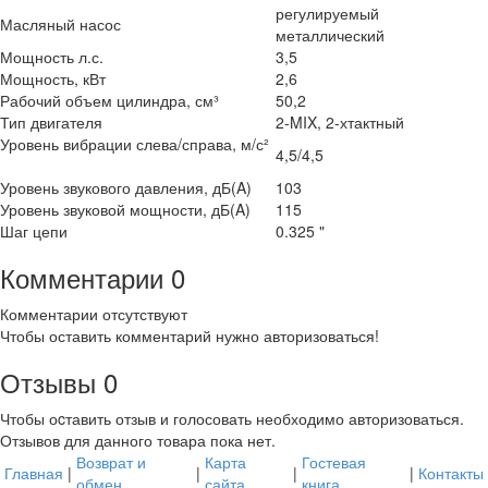
регулируемый
Масляный насос
металлический
Мощность л.с.
3,5
Мощность, кВт
2,6
Рабочий объем цилиндра, см³
50,2
Тип двигателя
2-MIX, 2-хтактный
Уровень вибрации слева/справа, м/с²
4,5/4,5
Уровень звукового давления, дБ(A)
103
Уровень звуковой мощности, дБ(A)
115
Шаг цепи
0.325 "
Комментарии
0
Комментарии отсутствуют
Чтобы оставить комментарий нужно авторизоваться!
Отзывы
0
Чтобы оcтавить отзыв и голосовать необходимо авторизоваться.
Отзывов для данного товара пока нет.
Возврат и
Карта
Гостевая
Главная
|
|
|
|
Контакты
обмен
сайта
книга