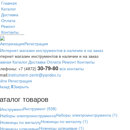
Главная
Каталог
Доставка
Оплата
Ремонт
Контакты
Авторизация
Регистрация
тернет магазин инструментов в наличии и на заказ
лавная
Каталог
Доставка
Оплата
Ремонт
Контакты
30-79-80
елефоны:
+7 (4872)
все контакты
mail:
instrument-zentr@yandex.ru
ойти
Регистрация
Назад
X
Закрыть
аталог товаров
Инструмент
(538)
Наборы электроинструмента
(1)
Ножницы по металлу
(1)
Ножницы шлицевые
(1)