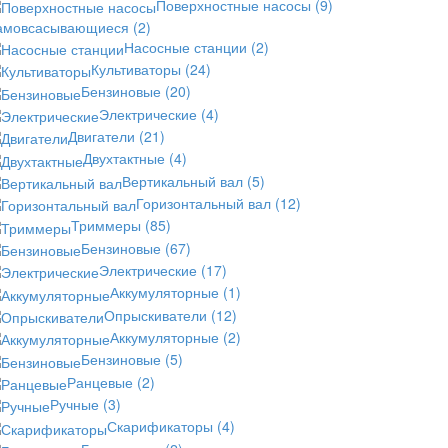
Поверхностные насосы
(9)
амовсасывающиеся
(2)
Насосные станции
(2)
Культиваторы
(24)
Бензиновые
(20)
Электрические
(4)
Двигатели
(21)
Двухтактные
(4)
Вертикальный вал
(5)
Горизонтальный вал
(12)
Триммеры
(85)
Бензиновые
(67)
Электрические
(17)
Аккумуляторные
(1)
Опрыскиватели
(12)
Аккумуляторные
(2)
Бензиновые
(5)
Ранцевые
(2)
Ручные
(3)
Скарификаторы
(4)