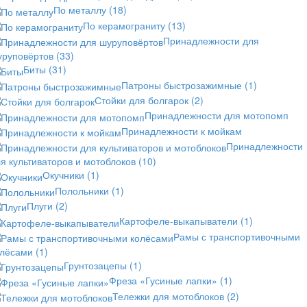
По металлу
(18)
По керамограниту
(13)
Принадлежности для
уруповёртов
(33)
Биты
(31)
Патроны быстрозажимные
(1)
Стойки для болгарок
(2)
Принадлежности для мотопомп
Принадлежности к мойкам
Принадлежности
я культиваторов и мотоблоков
(10)
Окучники
(1)
Полольники
(1)
Плуги
(2)
Картофеле-выкапыватели
(1)
Рамы с транспортивочными
олёсами
(1)
Грунтозацепы
(1)
Фреза «Гусиные лапки»
(1)
Тележки для мотоблоков
(2)