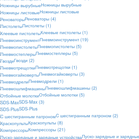
Ножницы вырубные
Ножницы листовые
Реноваторы
(4)
Пистолеты
(1)
Клеевые пистолеты
(1)
Пневмоинструмент
(19)
Пневмопистолеты
(5)
Пневмостеплеры
(5)
Гвозди
(2)
Пневмотрещотки
(1)
Пневмогайковерты
(3)
Пневмодрели
(1)
Пневмошлифмашины
(2)
Отбойные молотки
(5)
SDS-Max
(3)
SDS-Plus
C шестигранным патроном
(2)
Краскопульты
(8)
Компрессоры
(21)
Пуско-зарядные и зарядны