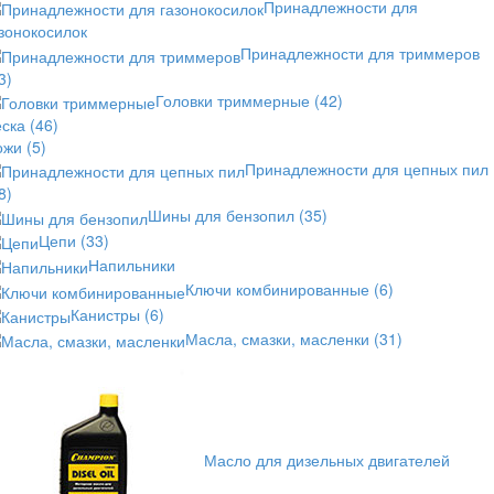
Принадлежности для
зонокосилок
Принадлежности для триммеров
3)
Головки триммерные
(42)
еска
(46)
ожи
(5)
Принадлежности для цепных пил
8)
Шины для бензопил
(35)
Цепи
(33)
Напильники
Ключи комбинированные
(6)
Канистры
(6)
Масла, смазки, масленки
(31)
Масло для дизельных двигателей