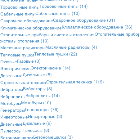
Торцовочные пилы
(14)
Сабельные пилы
(10)
Сварочное оборудование
(31)
Климатическое оборудование
(36)
Отопительные прибо
 системы отопления
(10)
Масляные радиаторы
(4)
Тепловые пушки
(22)
Газовые
(3)
Электрические
(14)
Дизельные
(5)
Строительная техника
(119)
Вибраторы
(3)
Виброплиты
(14)
Мотобуры
(10)
Генераторы
(76)
Инверторные
(3)
Дизельные
(6)
Пылесосы
(8)
Бетономешалки
(3)