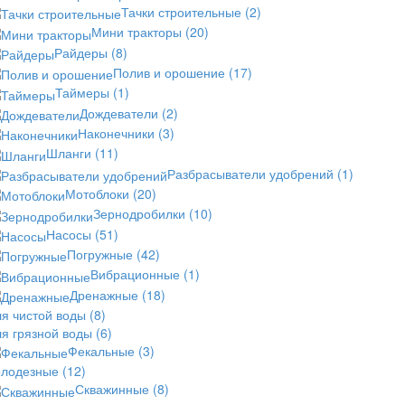
Тачки строительные
(2)
Мини тракторы
(20)
Райдеры
(8)
Полив и орошение
(17)
Таймеры
(1)
Дождеватели
(2)
Наконечники
(3)
Шланги
(11)
Разбрасыватели удобрений
(1)
Мотоблоки
(20)
Зернодробилки
(10)
Насосы
(51)
Погружные
(42)
Вибрационные
(1)
Дренажные
(18)
ля чистой воды
(8)
ля грязной воды
(6)
Фекальные
(3)
олодезные
(12)
Скважинные
(8)