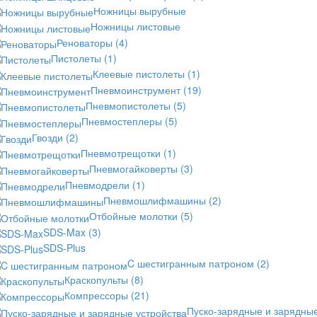
Ножницы вырубные
Ножницы листовые
Реноваторы
(4)
Пистолеты
(1)
Клеевые пистолеты
(1)
Пневмоинструмент
(19)
Пневмопистолеты
(5)
Пневмостеплеры
(5)
Гвозди
(2)
Пневмотрещотки
(1)
Пневмогайковерты
(3)
Пневмодрели
(1)
Пневмошлифмашины
(2)
Отбойные молотки
(5)
SDS-Max
(3)
SDS-Plus
C шестигранным патроном
(2)
Краскопульты
(8)
Компрессоры
(21)
Пуско-зарядные и зарядны