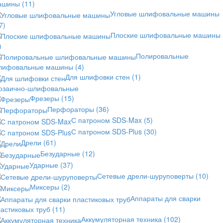
ашины
(11)
Угловые шлифовальные машины
7)
Плоские шлифовальные машины
)
Полировальные
лифовальные машины
(4)
Для шлифовки стен
(1)
озаично-шлифовальные
Фрезеры
(15)
Перфораторы
(36)
С патроном SDS-Max
(5)
С патроном SDS-Plus
(30)
Дрели
(61)
Безударные
(12)
Ударные
(37)
Сетевые дрели-шуруповерты
(10)
Миксеры
(2)
Аппараты для сварки
астиковых труб
(11)
Аккумуляторная техника
(102)