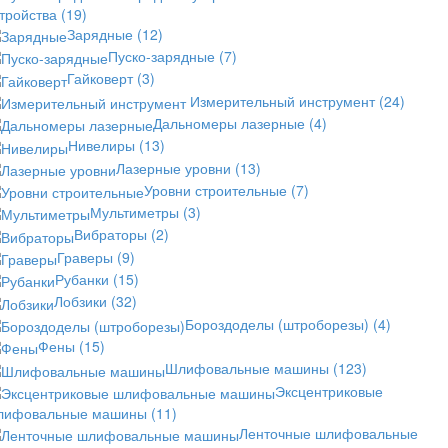
стройства
(19)
Зарядные
(12)
Пуско-зарядные
(7)
Гайковерт
(3)
Измерительный инструмент
(24)
Дальномеры лазерные
(4)
Нивелиры
(13)
Лазерные уровни
(13)
Уровни строительные
(7)
Мультиметры
(3)
Вибраторы
(2)
Граверы
(9)
Рубанки
(15)
Лобзики
(32)
Бороздоделы (штроборезы)
(4)
Фены
(15)
Шлифовальные машины
(123)
Эксцентриковые
лифовальные машины
(11)
Ленточные шлифовальные