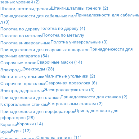
азерных уровней
(2)
Штанги,штативы,треноги
(2)
Принадлежности для сабельн
ил
(9)
Полотна по дереву
(4)
Полотна по металлу
Полотна универсальные
(3)
Принадлежности для
варочных аппаратов
(54)
Сварочные маски
(14)
Электроды
(28)
Магнитные угольники
(2)
Сварочная проволока
(6)
Электрододержатели
(3)
Принадлежности для станков
(2)
К строгальным станкам
(2)
Принадлежности для
ерфораторов
(28)
Коронки
(14)
Буры
(12)
Средства защиты
(11)