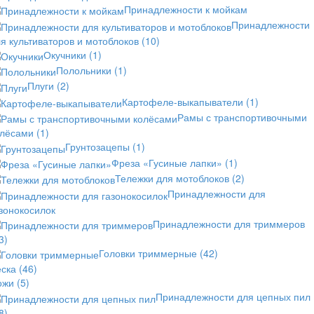
Принадлежности к мойкам
Принадлежности
я культиваторов и мотоблоков
(10)
Окучники
(1)
Полольники
(1)
Плуги
(2)
Картофеле-выкапыватели
(1)
Рамы с транспортивочными
олёсами
(1)
Грунтозацепы
(1)
Фреза «Гусиные лапки»
(1)
Тележки для мотоблоков
(2)
Принадлежности для
зонокосилок
Принадлежности для триммеров
3)
Головки триммерные
(42)
еска
(46)
ожи
(5)
Принадлежности для цепных пил
8)