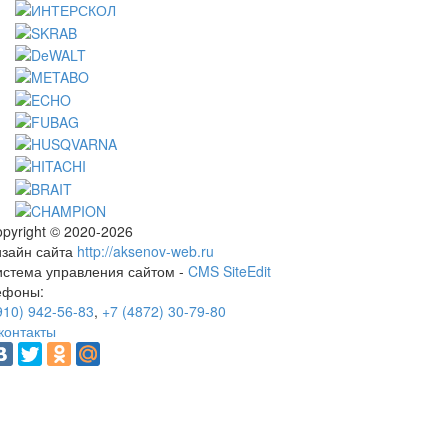
pyright © 2020-2026
изайн сайта
http://aksenov-web.ru
истема управления сайтом -
CMS SiteEdit
ефоны:
910) 942-56-83
,
+7 (4872) 30-79-80
контакты