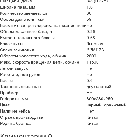
Шаг цепи, дюйм
3/8 (0.375)
Ширина паза, мм
1.6
Количество звеньев, шт
60
Объем двигателя, см³
59
Бесключевая регулировка натяжения цепи
Нет
Объем масляного бака, л
0.36
Емкость топливного бака, л
0.68
Класс пилы
бытовая
Свеча зажигания
BPMR7A
Обороты холостого хода, об/мин
2800
Макс. скорость вращения цепи, об/мин
11500
Легкий запуск
Нет
Работа одной рукой
Нет
Вес, кг
5.6
Тактность двигателя
двухтактный
Праймер
Нет
Габариты, мм
300х280х250
Цвет
черный, оранжевый
Наличие кейса
Нет
Страна производства
Китай
Родина бренда
Китай
Комментарии
0