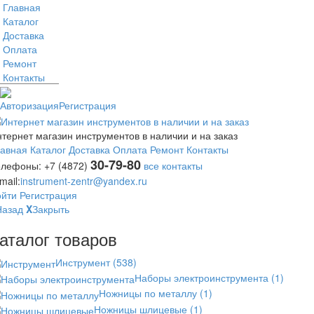
Главная
Каталог
Доставка
Оплата
Ремонт
Контакты
Авторизация
Регистрация
тернет магазин инструментов в наличии и на заказ
лавная
Каталог
Доставка
Оплата
Ремонт
Контакты
30-79-80
елефоны:
+7 (4872)
все контакты
mail:
instrument-zentr@yandex.ru
ойти
Регистрация
Назад
X
Закрыть
аталог товаров
Инструмент
(538)
Наборы электроинструмента
(1)
Ножницы по металлу
(1)
Ножницы шлицевые
(1)