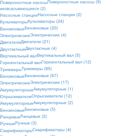
Поверхностные насосы
(9)
амовсасывающиеся
(2)
Насосные станции
(2)
Культиваторы
(24)
Бензиновые
(20)
Электрические
(4)
Двигатели
(21)
Двухтактные
(4)
Вертикальный вал
(5)
Горизонтальный вал
(12)
Триммеры
(85)
Бензиновые
(67)
Электрические
(17)
Аккумуляторные
(1)
Опрыскиватели
(12)
Аккумуляторные
(2)
Бензиновые
(5)
Ранцевые
(2)
Ручные
(3)
Скарификаторы
(4)