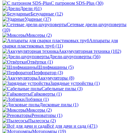
С патроном SDS-Plus
(30)
Дрели
(61)
Безударные
(12)
Ударные
(37)
Сетевые дрели-шуруповерты
(10)
Миксеры
(2)
Аппараты для
сварки пластиковых труб
(11)
Аккумуляторная техника
(102)
Дрели-шуруповерты
(56)
Отвёртки
(1)
Шлифмашины
(5)
Перфоратор
(3)
Аккумуляторы
(8)
Зарядные устройства
(1)
Сабельные пилы
(3)
Гайковерты
(1)
Лобзики
(1)
Дисковые пилы
(1)
Миксеры
(2)
Реноваторы
(1)
Пылесосы
(2)
Всё для дачи и сада
(471)
Мотопомпы
(19)