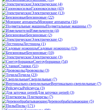
Электрические
(4)
Газонокосилки
(43)
Электрические
(13)
Бензиновые
(22)
Моющие аппараты
(16)
Подметальные машины
(7)
Измельчители
(4)
Бензиновые
(2)
Электрические
(2)
Лестницы
(1)
Садовые ножницы
(13)
Бензиновые
(10)
Электрические
(3)
Снегоуборщики
(54)
Станки
(51)
Дровоколы
(3)
Точила
(23)
Сверлильные
(7)
Вертикально-сверлильные
(7)
Рейсмусы
(3)
Для заточки цепей
(3)
Плиткорезы
(7)
Деревообрабатывающие
(5)
Пилы
(171)