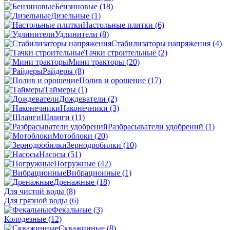
Бензиновые
(18)
Дизельные
(1)
Настольные плитки
(6)
Удлинители
(8)
Стабилизаторы напряжения
(4)
Тачки строительные
(2)
Мини тракторы
(20)
Райдеры
(8)
Полив и орошение
(17)
Таймеры
(1)
Дождеватели
(2)
Наконечники
(3)
Шланги
(11)
Разбрасыватели удобрений
(1)
Мотоблоки
(20)
Зернодробилки
(10)
Насосы
(51)
Погружные
(42)
Вибрационные
(1)
Дренажные
(18)
Для чистой воды
(8)
Для грязной воды
(6)
Фекальные
(3)
Колодезные
(12)
Скважинные
(8)