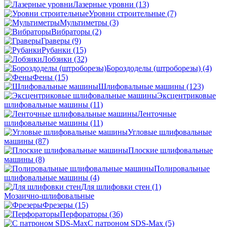
Лазерные уровни
(13)
Уровни строительные
(7)
Мультиметры
(3)
Вибраторы
(2)
Граверы
(9)
Рубанки
(15)
Лобзики
(32)
Бороздоделы (штроборезы)
(4)
Фены
(15)
Шлифовальные машины
(123)
Эксцентриковые
шлифовальные машины
(11)
Ленточные
шлифовальные машины
(11)
Угловые шлифовальные
машины
(87)
Плоские шлифовальные
машины
(8)
Полировальные
шлифовальные машины
(4)
Для шлифовки стен
(1)
Мозаично-шлифовальные
Фрезеры
(15)
Перфораторы
(36)
С патроном SDS-Max
(5)