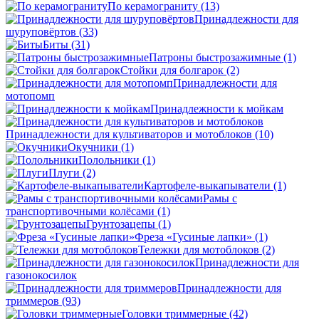
По керамограниту
(13)
Принадлежности для
шуруповёртов
(33)
Биты
(31)
Патроны быстрозажимные
(1)
Стойки для болгарок
(2)
Принадлежности для
мотопомп
Принадлежности к мойкам
Принадлежности для культиваторов и мотоблоков
(10)
Окучники
(1)
Полольники
(1)
Плуги
(2)
Картофеле-выкапыватели
(1)
Рамы с
транспортивочными колёсами
(1)
Грунтозацепы
(1)
Фреза «Гусиные лапки»
(1)
Тележки для мотоблоков
(2)
Принадлежности для
газонокосилок
Принадлежности для
триммеров
(93)
Головки триммерные
(42)