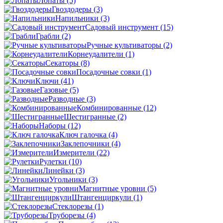
Лопаты
(5)
Гвоздодеры
(3)
Напильники
(3)
Садовый инструмент
(15)
Грабли
(2)
Ручные культиваторы
(2)
Корнеудалители
(1)
Секаторы
(8)
Посадочные совки
(1)
Ключи
(41)
Газовые
(5)
Разводные
(3)
Комбинированные
(12)
Шестигранные
(2)
Наборы
(12)
Ключ галочка
(4)
Заклепочники
(4)
Измерители
(22)
Рулетки
(10)
Линейки
(3)
Угольники
(3)
Магнитные уровни
(5)
Штангенциркули
(1)
Стеклорезы
(1)
Труборезы
(4)