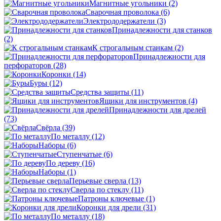
Магнитные угольники
(2)
Сварочная проволока
(6)
Электрододержатели
(3)
Принадлежности для станков
(2)
К строгальным станкам
(2)
Принадлежности для
перфораторов
(28)
Коронки
(14)
Буры
(12)
Средства защиты
(11)
Ящики для инструментов
(4)
Принадлежности для дрелей
(73)
Свёрла
(39)
По металлу
(12)
Наборы
(6)
Ступенчатые
(6)
По дереву
(16)
Наборы
(1)
Перьевые сверла
(13)
Сверла по стеклу
(11)
Патроны ключевые
(1)
Коронки для дрели
(31)
По металлу
(18)