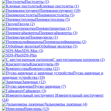
Пистолеты
(1)
Клеевые пистолеты
(1)
Пневмоинструмент
(19)
Пневмопистолеты
(5)
Пневмостеплеры
(5)
Гвозди
(2)
Пневмотрещотки
(1)
Пневмогайковерты
(3)
Пневмодрели
(1)
Пневмошлифмашины
(2)
Отбойные молотки
(5)
SDS-Max
(3)
SDS-Plus
C шестигранным патроном
(2)
Краскопульты
(8)
Компрессоры
(21)
Пуско-зарядные и
зарядные устройства
(19)
Зарядные
(12)
Пуско-зарядные
(7)
Гайковерт
(3)
Измерительный инструмент
(24)
Дальномеры лазерные
(4)
Нивелиры
(13)