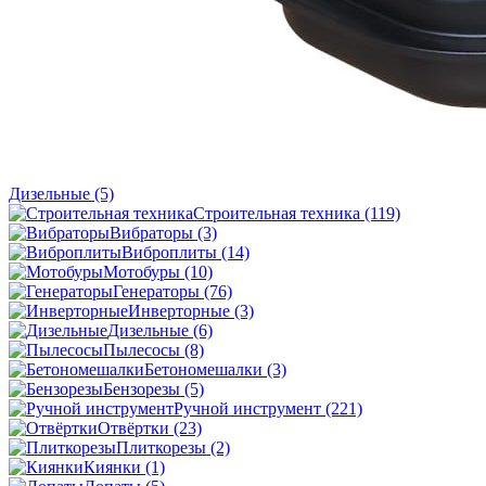
Дизельные
(5)
Строительная техника
(119)
Вибраторы
(3)
Виброплиты
(14)
Мотобуры
(10)
Генераторы
(76)
Инверторные
(3)
Дизельные
(6)
Пылесосы
(8)
Бетономешалки
(3)
Бензорезы
(5)
Ручной инструмент
(221)
Отвёртки
(23)
Плиткорезы
(2)
Киянки
(1)