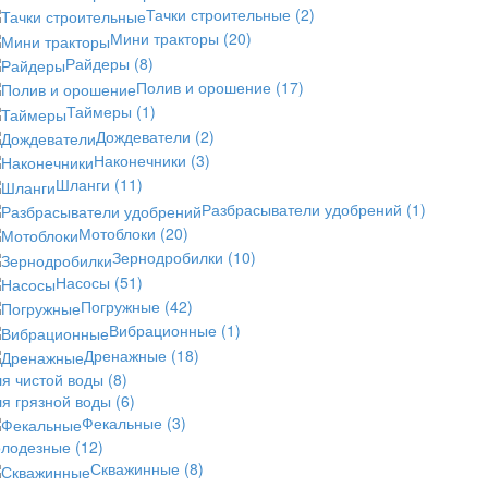
Тачки строительные
(2)
Мини тракторы
(20)
Райдеры
(8)
Полив и орошение
(17)
Таймеры
(1)
Дождеватели
(2)
Наконечники
(3)
Шланги
(11)
Разбрасыватели удобрений
(1)
Мотоблоки
(20)
Зернодробилки
(10)
Насосы
(51)
Погружные
(42)
Вибрационные
(1)
Дренажные
(18)
ля чистой воды
(8)
ля грязной воды
(6)
Фекальные
(3)
олодезные
(12)
Скважинные
(8)