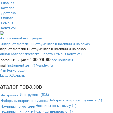
Главная
Каталог
Доставка
Оплата
Ремонт
Контакты
Авторизация
Регистрация
тернет магазин инструментов в наличии и на заказ
лавная
Каталог
Доставка
Оплата
Ремонт
Контакты
30-79-80
елефоны:
+7 (4872)
все контакты
mail:
instrument-zentr@yandex.ru
ойти
Регистрация
Назад
X
Закрыть
аталог товаров
Инструмент
(538)
Наборы электроинструмента
(1)
Ножницы по металлу
(1)
Ножницы шлицевые
(1)