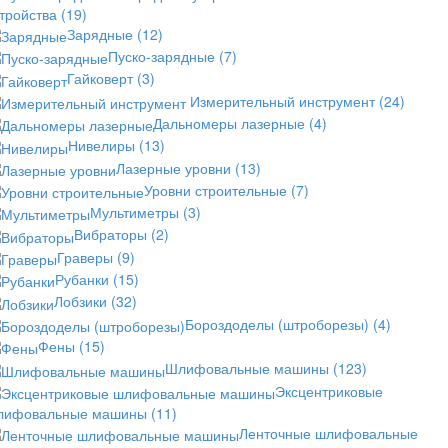
стройства
(19)
Зарядные
(12)
Пуско-зарядные
(7)
Гайковерт
(3)
Измерительный инструмент
(24)
Дальномеры лазерные
(4)
Нивелиры
(13)
Лазерные уровни
(13)
Уровни строительные
(7)
Мультиметры
(3)
Вибраторы
(2)
Граверы
(9)
Рубанки
(15)
Лобзики
(32)
Бороздоделы (штроборезы)
(4)
Фены
(15)
Шлифовальные машины
(123)
Эксцентриковые
лифовальные машины
(11)
Ленточные шлифовальные