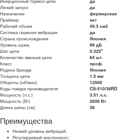
Инерционный тормоз цепи
да
Легкий запуск
да
Назначение
фермерская
Праймер
нет
Рабочий объем
49.3 см3
Система гашения вибрации
да
Страна происхождения
Япония
Уровень шума
99 дБ
Шаг цепи
0.325''
Количество звеньев цепи
64 шт.
Класс
проф.
Родина бренда
Япония
Толщина цепи
1.5 мм
Обороты (об/мин)
12500
Коды товара производителя
CS-510/38RD
Мощность (л.с.)
3.51 л.с.
Мощность (Вт)
2600 Вт
Длина шины (см)
38
Преимущества
Низкий уровень вибраций;
Регулируемый маслонасос;