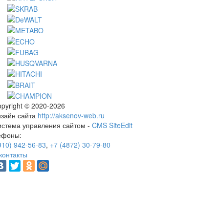
pyright © 2020-2026
изайн сайта
http://aksenov-web.ru
истема управления сайтом -
CMS SiteEdit
ефоны:
910) 942-56-83
,
+7 (4872) 30-79-80
контакты