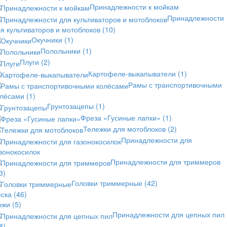
Принадлежности к мойкам
Принадлежности
я культиваторов и мотоблоков
(10)
Окучники
(1)
Полольники
(1)
Плуги
(2)
Картофеле-выкапыватели
(1)
Рамы с транспортивочными
олёсами
(1)
Грунтозацепы
(1)
Фреза «Гусиные лапки»
(1)
Тележки для мотоблоков
(2)
Принадлежности для
зонокосилок
Принадлежности для триммеров
3)
Головки триммерные
(42)
еска
(46)
ожи
(5)
Принадлежности для цепных пил
8)