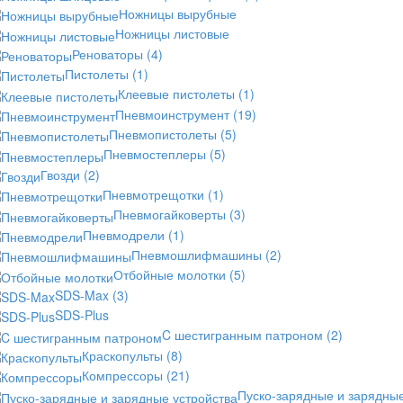
Ножницы вырубные
Ножницы листовые
Реноваторы
(4)
Пистолеты
(1)
Клеевые пистолеты
(1)
Пневмоинструмент
(19)
Пневмопистолеты
(5)
Пневмостеплеры
(5)
Гвозди
(2)
Пневмотрещотки
(1)
Пневмогайковерты
(3)
Пневмодрели
(1)
Пневмошлифмашины
(2)
Отбойные молотки
(5)
SDS-Max
(3)
SDS-Plus
C шестигранным патроном
(2)
Краскопульты
(8)
Компрессоры
(21)
Пуско-зарядные и зарядны