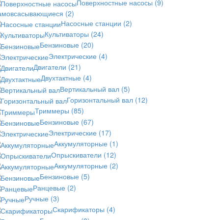
Поверхностные насосы
(9)
амовсасывающиеся
(2)
Насосные станции
(2)
Культиваторы
(24)
Бензиновые
(20)
Электрические
(4)
Двигатели
(21)
Двухтактные
(4)
Вертикальный вал
(5)
Горизонтальный вал
(12)
Триммеры
(85)
Бензиновые
(67)
Электрические
(17)
Аккумуляторные
(1)
Опрыскиватели
(12)
Аккумуляторные
(2)
Бензиновые
(5)
Ранцевые
(2)
Ручные
(3)
Скарификаторы
(4)