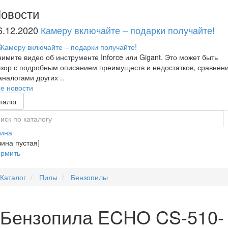
овости
6.12.2020
Камеру включайте – подарки получайте!
имите видео об инструменте Inforce или Gigant. Это может быть
зор с подробным описанием преимуществ и недостатков, сравнен
аналогами других ..
е новости
талог
зина
зина пустая]
рмить
Каталог
Пилы
Бензопилы
Бензопила ECHO CS-510-