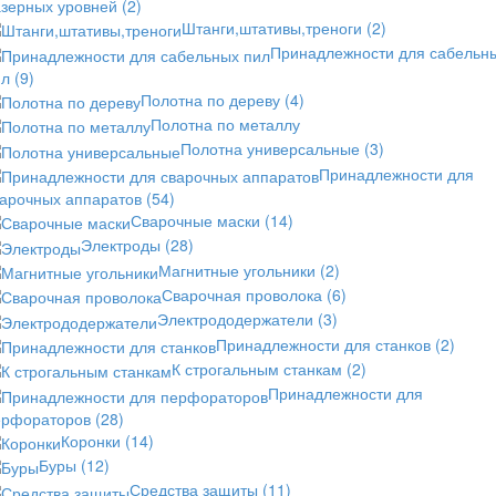
азерных уровней
(2)
Штанги,штативы,треноги
(2)
Принадлежности для сабельн
ил
(9)
Полотна по дереву
(4)
Полотна по металлу
Полотна универсальные
(3)
Принадлежности для
варочных аппаратов
(54)
Сварочные маски
(14)
Электроды
(28)
Магнитные угольники
(2)
Сварочная проволока
(6)
Электрододержатели
(3)
Принадлежности для станков
(2)
К строгальным станкам
(2)
Принадлежности для
ерфораторов
(28)
Коронки
(14)
Буры
(12)
Средства защиты
(11)