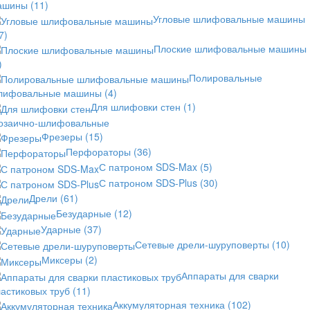
ашины
(11)
Угловые шлифовальные машины
7)
Плоские шлифовальные машины
)
Полировальные
лифовальные машины
(4)
Для шлифовки стен
(1)
озаично-шлифовальные
Фрезеры
(15)
Перфораторы
(36)
С патроном SDS-Max
(5)
С патроном SDS-Plus
(30)
Дрели
(61)
Безударные
(12)
Ударные
(37)
Сетевые дрели-шуруповерты
(10)
Миксеры
(2)
Аппараты для сварки
астиковых труб
(11)
Аккумуляторная техника
(102)