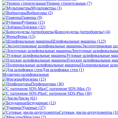
Уровни строительные
(7)
Мультиметры
(3)
Вибраторы
(2)
Граверы
(9)
Рубанки
(15)
Лобзики
(32)
Бороздоделы (штроборезы)
(4)
Фены
(15)
Шлифовальные машины
(123)
Эксцентриковые ш
Ленточные шлифовальн
Угловые шлифовальные м
Плоские шлифовальные м
Полировальные шл
Для шлифовки стен
(1)
Мозаично-шлифовальные
Фрезеры
(15)
Перфораторы
(36)
С патроном SDS-Max
(5)
С патроном SDS-Plus
(30)
Дрели
(61)
Безударные
(12)
Ударные
(37)
Сетевые дрели-шуруповерты
(1
Миксеры
(2)