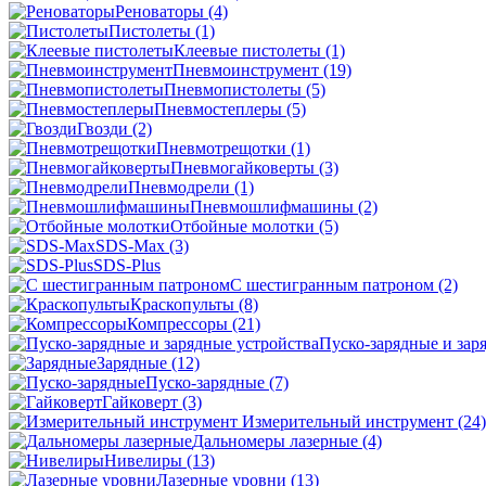
Реноваторы
(4)
Пистолеты
(1)
Клеевые пистолеты
(1)
Пневмоинструмент
(19)
Пневмопистолеты
(5)
Пневмостеплеры
(5)
Гвозди
(2)
Пневмотрещотки
(1)
Пневмогайковерты
(3)
Пневмодрели
(1)
Пневмошлифмашины
(2)
Отбойные молотки
(5)
SDS-Max
(3)
SDS-Plus
C шестигранным патроном
(2)
Краскопульты
(8)
Компрессоры
(21)
Пуско-зарядные и зар
Зарядные
(12)
Пуско-зарядные
(7)
Гайковерт
(3)
Измерительный инструмент
(24)
Дальномеры лазерные
(4)
Нивелиры
(13)
Лазерные уровни
(13)