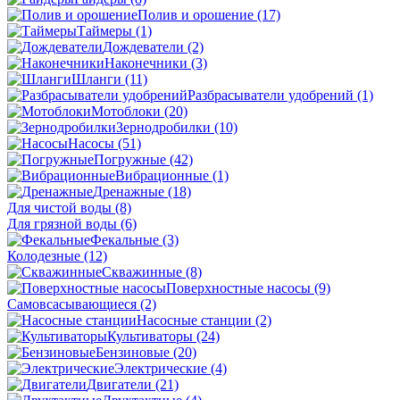
Полив и орошение
(17)
Таймеры
(1)
Дождеватели
(2)
Наконечники
(3)
Шланги
(11)
Разбрасыватели удобрений
(1)
Мотоблоки
(20)
Зернодробилки
(10)
Насосы
(51)
Погружные
(42)
Вибрационные
(1)
Дренажные
(18)
Для чистой воды
(8)
Для грязной воды
(6)
Фекальные
(3)
Колодезные
(12)
Скважинные
(8)
Поверхностные насосы
(9)
Самовсасывающиеся
(2)
Насосные станции
(2)
Культиваторы
(24)
Бензиновые
(20)
Электрические
(4)
Двигатели
(21)