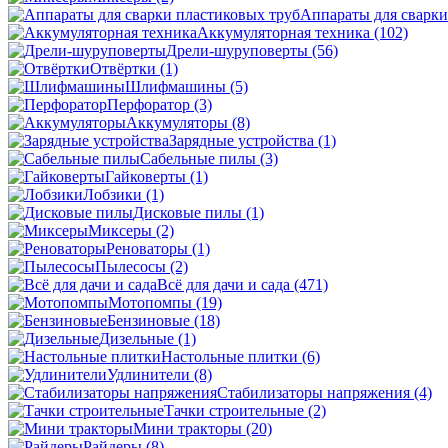
Аппараты для сварки
Аккумуляторная техника
(102)
Дрели-шуруповерты
(56)
Отвёртки
(1)
Шлифмашины
(5)
Перфоратор
(3)
Аккумуляторы
(8)
Зарядные устройства
(1)
Сабельные пилы
(3)
Гайковерты
(1)
Лобзики
(1)
Дисковые пилы
(1)
Миксеры
(2)
Реноваторы
(1)
Пылесосы
(2)
Всё для дачи и сада
(471)
Мотопомпы
(19)
Бензиновые
(18)
Дизельные
(1)
Настольные плитки
(6)
Удлинители
(8)
Стабилизаторы напряжения
(4)
Тачки строительные
(2)
Мини тракторы
(20)
Райдеры
(8)