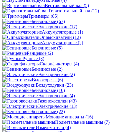
Двухтактные
(4)
Вертикальный вал
(5)
Горизонтальный вал
(12)
Триммеры
(85)
Бензиновые
(67)
Электрические
(17)
Аккумуляторные
(1)
Опрыскиватели
(12)
Аккумуляторные
(2)
Бензиновые
(5)
Ранцевые
(2)
Ручные
(3)
Скарификаторы
(4)
Бензиновые
(2)
Электрические
(2)
Высоторезы
(6)
Воздуходувки
(23)
Бензиновые
(16)
Электрические
(4)
Газонокосилки
(43)
Электрические
(13)
Бензиновые
(22)
Моющие аппараты
(16)
Подметальные машины
(7)
Измельчители
(4)