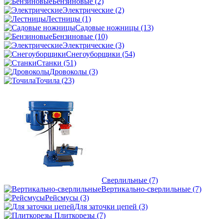
Бензиновые
(2)
Электрические
(2)
Лестницы
(1)
Садовые ножницы
(13)
Бензиновые
(10)
Электрические
(3)
Снегоуборщики
(54)
Станки
(51)
Дровоколы
(3)
Точила
(23)
Сверлильные
(7)
Вертикально-сверлильные
(7)
Рейсмусы
(3)
Для заточки цепей
(3)
Плиткорезы
(7)