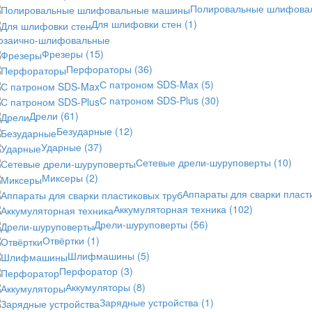
Полировальные шлифов
Для шлифовки стен
(1)
озаично-шлифовальные
Фрезеры
(15)
Перфораторы
(36)
С патроном SDS-Max
(5)
С патроном SDS-Plus
(30)
Дрели
(61)
Безударные
(12)
Ударные
(37)
Сетевые дрели-шуруповерты
(10)
Миксеры
(2)
Аппараты для сварки пласт
Аккумуляторная техника
(102)
Дрели-шуруповерты
(56)
Отвёртки
(1)
Шлифмашины
(5)
Перфоратор
(3)
Аккумуляторы
(8)
Зарядные устройства
(1)