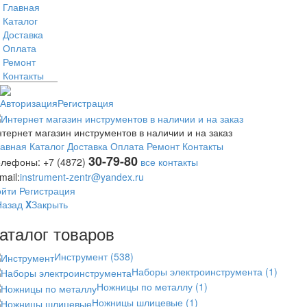
Главная
Каталог
Доставка
Оплата
Ремонт
Контакты
Авторизация
Регистрация
тернет магазин инструментов в наличии и на заказ
лавная
Каталог
Доставка
Оплата
Ремонт
Контакты
30-79-80
елефоны:
+7 (4872)
все контакты
mail:
instrument-zentr@yandex.ru
ойти
Регистрация
Назад
X
Закрыть
аталог товаров
Инструмент
(538)
Наборы электроинструмента
(1)
Ножницы по металлу
(1)
Ножницы шлицевые
(1)