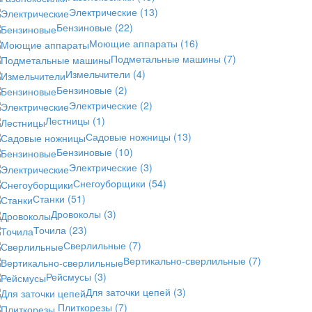
Электрические
(13)
Бензиновые
(22)
Моющие аппараты
(16)
Подметальные машины
(7)
Измельчители
(4)
Бензиновые
(2)
Электрические
(2)
Лестницы
(1)
Садовые ножницы
(13)
Бензиновые
(10)
Электрические
(3)
Снегоуборщики
(54)
Станки
(51)
Дровоколы
(3)
Точила
(23)
Сверлильные
(7)
Вертикально-сверлильные
(7)
Рейсмусы
(3)
Для заточки цепей
(3)
Плиткорезы
(7)