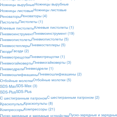
Ножницы вырубные
Ножницы листовые
Реноваторы
(4)
Пистолеты
(1)
Клеевые пистолеты
(1)
Пневмоинструмент
(19)
Пневмопистолеты
(5)
Пневмостеплеры
(5)
Гвозди
(2)
Пневмотрещотки
(1)
Пневмогайковерты
(3)
Пневмодрели
(1)
Пневмошлифмашины
(2)
Отбойные молотки
(5)
SDS-Max
(3)
SDS-Plus
C шестигранным патроном
(2)
Краскопульты
(8)
Компрессоры
(21)
Пуско-зарядные и зарядны