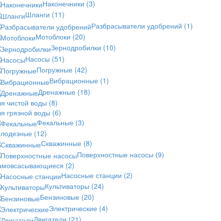
Наконечники
(3)
Шланги
(11)
Разбрасыватели удобрений
(1)
Мотоблоки
(20)
Зернодробилки
(10)
Насосы
(51)
Погружные
(42)
Вибрационные
(1)
Дренажные
(18)
ля чистой воды
(8)
ля грязной воды
(6)
Фекальные
(3)
олодезные
(12)
Скважинные
(8)
Поверхностные насосы
(9)
амовсасывающиеся
(2)
Насосные станции
(2)
Культиваторы
(24)
Бензиновые
(20)
Электрические
(4)
Двигатели
(21)