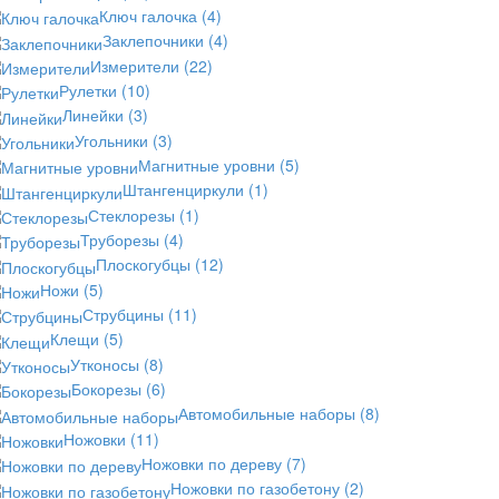
Ключ галочка
(4)
Заклепочники
(4)
Измерители
(22)
Рулетки
(10)
Линейки
(3)
Угольники
(3)
Магнитные уровни
(5)
Штангенциркули
(1)
Стеклорезы
(1)
Труборезы
(4)
Плоскогубцы
(12)
Ножи
(5)
Струбцины
(11)
Клещи
(5)
Утконосы
(8)
Бокорезы
(6)
Автомобильные наборы
(8)
Ножовки
(11)
Ножовки по дереву
(7)
Ножовки по газобетону
(2)