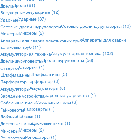
Дрели
(61)
Безударные
(12)
Ударные
(37)
Сетевые дрели-шуруповерты
(10)
Миксеры
(2)
Аппараты для сварки
астиковых труб
(11)
Аккумуляторная техника
(102)
Дрели-шуруповерты
(56)
Отвёртки
(1)
Шлифмашины
(5)
Перфоратор
(3)
Аккумуляторы
(8)
Зарядные устройства
(1)
Сабельные пилы
(3)
Гайковерты
(1)
Лобзики
(1)
Дисковые пилы
(1)
Миксеры
(2)
Реноваторы
(1)