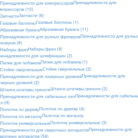
Принадлежности для
омпрессоров
(10)
Запчасти
(6)
Газовые баллоны
(1)
Абразивная бумага
(11)
Принадлежности для ручны
резеров
(8)
Наборы фрез
(8)
ринадлежности для шлифмашин
(2)
Пилки для лобзиков
(1)
Стойки сверлильные
(2)
Принадлежности для
азерных уровней
(2)
Штанги,штативы,треноги
(2)
Принадлежности для сабельн
ил
(9)
Полотна по дереву
(4)
Полотна по металлу
Полотна универсальные
(3)
Принадлежности для
варочных аппаратов
(54)