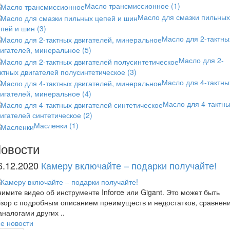
Масло трансмиссионное
(1)
Масло для смазки пильных
епей и шин
(3)
Масло для 2-тактны
вигателей, минеральное
(5)
Масло для 2-
ктных двигателей полусинтетическое
(3)
Масло для 4-тактны
вигателей, минеральное
(4)
Масло для 4-тактн
игателей синтетическое
(2)
Масленки
(1)
овости
6.12.2020
Камеру включайте – подарки получайте!
имите видео об инструменте Inforce или Gigant. Это может быть
зор с подробным описанием преимуществ и недостатков, сравнен
аналогами других ..
е новости