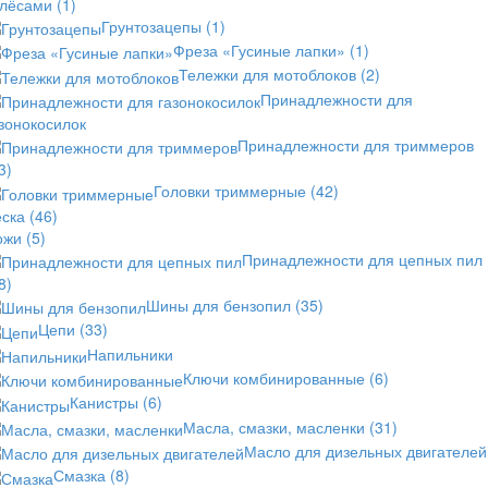
олёсами
(1)
Грунтозацепы
(1)
Фреза «Гусиные лапки»
(1)
Тележки для мотоблоков
(2)
Принадлежности для
зонокосилок
Принадлежности для триммеров
3)
Головки триммерные
(42)
еска
(46)
ожи
(5)
Принадлежности для цепных пил
8)
Шины для бензопил
(35)
Цепи
(33)
Напильники
Ключи комбинированные
(6)
Канистры
(6)
Масла, смазки, масленки
(31)
Масло для дизельных двигателей
Смазка
(8)