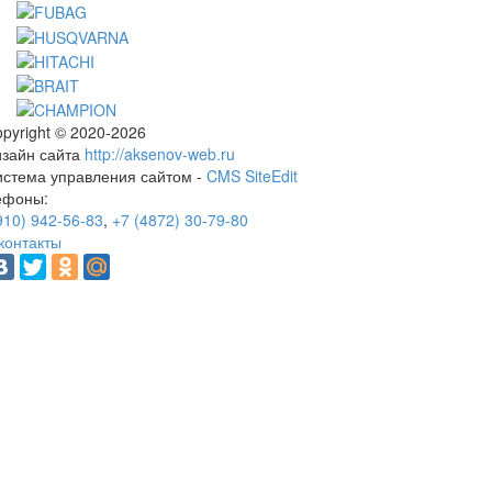
pyright © 2020-2026
изайн сайта
http://aksenov-web.ru
истема управления сайтом -
CMS SiteEdit
ефоны:
910) 942-56-83
,
+7 (4872) 30-79-80
контакты