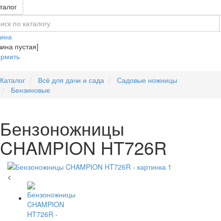
талог
зина
зина пустая]
рмить
Каталог
Всё для дачи и сада
Садовые ножницы
Бензиновые
Бензоножницы
CHAMPION HT726R
<