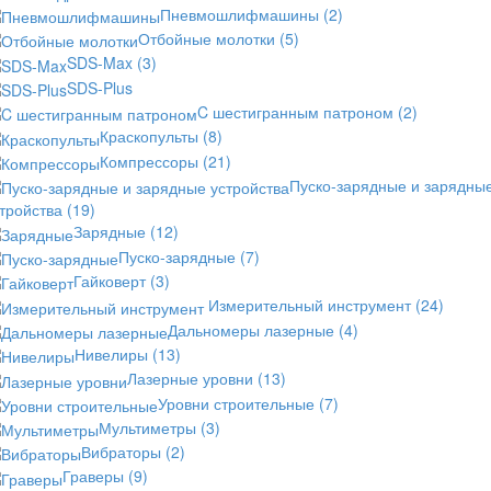
Пневмошлифмашины
(2)
Отбойные молотки
(5)
SDS-Max
(3)
SDS-Plus
C шестигранным патроном
(2)
Краскопульты
(8)
Компрессоры
(21)
Пуско-зарядные и зарядны
стройства
(19)
Зарядные
(12)
Пуско-зарядные
(7)
Гайковерт
(3)
Измерительный инструмент
(24)
Дальномеры лазерные
(4)
Нивелиры
(13)
Лазерные уровни
(13)
Уровни строительные
(7)
Мультиметры
(3)
Вибраторы
(2)
Граверы
(9)