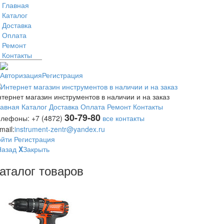
Главная
Каталог
Доставка
Оплата
Ремонт
Контакты
Авторизация
Регистрация
тернет магазин инструментов в наличии и на заказ
лавная
Каталог
Доставка
Оплата
Ремонт
Контакты
30-79-80
елефоны:
+7 (4872)
все контакты
mail:
instrument-zentr@yandex.ru
ойти
Регистрация
Назад
X
Закрыть
аталог товаров