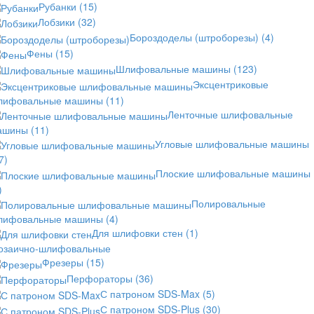
Рубанки
(15)
Лобзики
(32)
Бороздоделы (штроборезы)
(4)
Фены
(15)
Шлифовальные машины
(123)
Эксцентриковые
лифовальные машины
(11)
Ленточные шлифовальные
ашины
(11)
Угловые шлифовальные машины
7)
Плоские шлифовальные машины
)
Полировальные
лифовальные машины
(4)
Для шлифовки стен
(1)
озаично-шлифовальные
Фрезеры
(15)
Перфораторы
(36)
С патроном SDS-Max
(5)
С патроном SDS-Plus
(30)