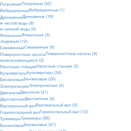
Погружные
(42)
Вибрационные
(1)
Дренажные
(18)
ля чистой воды
(8)
ля грязной воды
(6)
Фекальные
(3)
олодезные
(12)
Скважинные
(8)
Поверхностные насосы
(9)
амовсасывающиеся
(2)
Насосные станции
(2)
Культиваторы
(24)
Бензиновые
(20)
Электрические
(4)
Двигатели
(21)
Двухтактные
(4)
Вертикальный вал
(5)
Горизонтальный вал
(12)
Триммеры
(85)
Бензиновые
(67)
Электрические
(17)