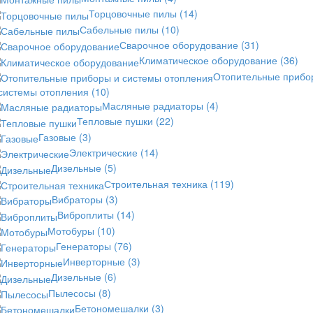
Торцовочные пилы
(14)
Сабельные пилы
(10)
Сварочное оборудование
(31)
Климатическое оборудование
(36)
Отопительные прибо
 системы отопления
(10)
Масляные радиаторы
(4)
Тепловые пушки
(22)
Газовые
(3)
Электрические
(14)
Дизельные
(5)
Строительная техника
(119)
Вибраторы
(3)
Виброплиты
(14)
Мотобуры
(10)
Генераторы
(76)
Инверторные
(3)
Дизельные
(6)
Пылесосы
(8)
Бетономешалки
(3)