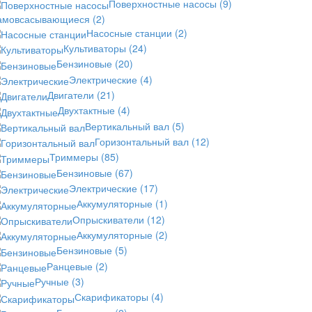
Поверхностные насосы
(9)
амовсасывающиеся
(2)
Насосные станции
(2)
Культиваторы
(24)
Бензиновые
(20)
Электрические
(4)
Двигатели
(21)
Двухтактные
(4)
Вертикальный вал
(5)
Горизонтальный вал
(12)
Триммеры
(85)
Бензиновые
(67)
Электрические
(17)
Аккумуляторные
(1)
Опрыскиватели
(12)
Аккумуляторные
(2)
Бензиновые
(5)
Ранцевые
(2)
Ручные
(3)
Скарификаторы
(4)