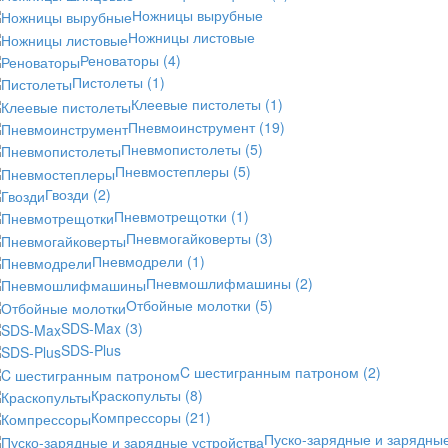
Ножницы вырубные
Ножницы листовые
Реноваторы
(4)
Пистолеты
(1)
Клеевые пистолеты
(1)
Пневмоинструмент
(19)
Пневмопистолеты
(5)
Пневмостеплеры
(5)
Гвозди
(2)
Пневмотрещотки
(1)
Пневмогайковерты
(3)
Пневмодрели
(1)
Пневмошлифмашины
(2)
Отбойные молотки
(5)
SDS-Max
(3)
SDS-Plus
C шестигранным патроном
(2)
Краскопульты
(8)
Компрессоры
(21)
Пуско-зарядные и зарядны