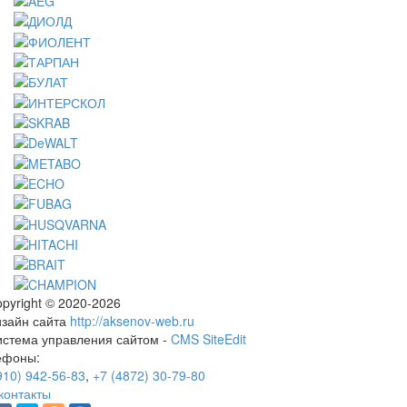
pyright © 2020-2026
изайн сайта
http://aksenov-web.ru
истема управления сайтом -
CMS SiteEdit
ефоны:
910) 942-56-83
,
+7 (4872) 30-79-80
контакты