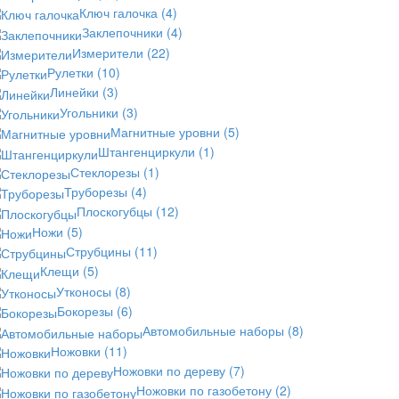
Ключ галочка
(4)
Заклепочники
(4)
Измерители
(22)
Рулетки
(10)
Линейки
(3)
Угольники
(3)
Магнитные уровни
(5)
Штангенциркули
(1)
Стеклорезы
(1)
Труборезы
(4)
Плоскогубцы
(12)
Ножи
(5)
Струбцины
(11)
Клещи
(5)
Утконосы
(8)
Бокорезы
(6)
Автомобильные наборы
(8)
Ножовки
(11)
Ножовки по дереву
(7)
Ножовки по газобетону
(2)