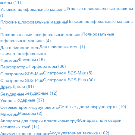
ашины
(11)
Угловые шлифовальные машины
7)
Плоские шлифовальные машины
)
Полировальные
лифовальные машины
(4)
Для шлифовки стен
(1)
озаично-шлифовальные
Фрезеры
(15)
Перфораторы
(36)
С патроном SDS-Max
(5)
С патроном SDS-Plus
(30)
Дрели
(61)
Безударные
(12)
Ударные
(37)
Сетевые дрели-шуруповерты
(10)
Миксеры
(2)
Аппараты для сварки
астиковых труб
(11)
Аккумуляторная техника
(102)