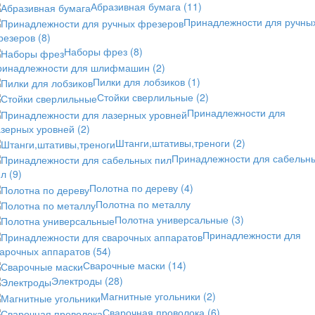
Абразивная бумага
(11)
Принадлежности для ручны
резеров
(8)
Наборы фрез
(8)
ринадлежности для шлифмашин
(2)
Пилки для лобзиков
(1)
Стойки сверлильные
(2)
Принадлежности для
азерных уровней
(2)
Штанги,штативы,треноги
(2)
Принадлежности для сабельн
ил
(9)
Полотна по дереву
(4)
Полотна по металлу
Полотна универсальные
(3)
Принадлежности для
варочных аппаратов
(54)
Сварочные маски
(14)
Электроды
(28)
Магнитные угольники
(2)
Сварочная проволока
(6)