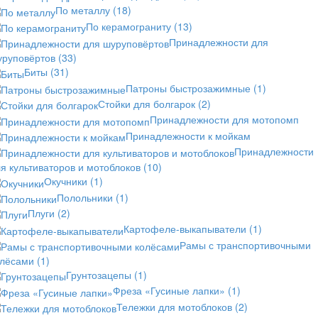
По металлу
(18)
По керамограниту
(13)
Принадлежности для
уруповёртов
(33)
Биты
(31)
Патроны быстрозажимные
(1)
Стойки для болгарок
(2)
Принадлежности для мотопомп
Принадлежности к мойкам
Принадлежности
я культиваторов и мотоблоков
(10)
Окучники
(1)
Полольники
(1)
Плуги
(2)
Картофеле-выкапыватели
(1)
Рамы с транспортивочными
олёсами
(1)
Грунтозацепы
(1)
Фреза «Гусиные лапки»
(1)
Тележки для мотоблоков
(2)