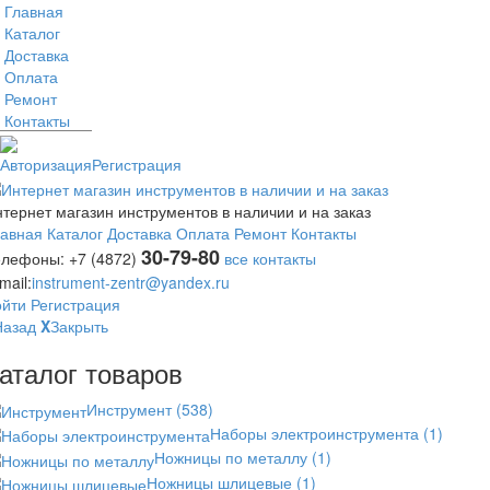
Главная
Каталог
Доставка
Оплата
Ремонт
Контакты
Авторизация
Регистрация
тернет магазин инструментов в наличии и на заказ
лавная
Каталог
Доставка
Оплата
Ремонт
Контакты
30-79-80
елефоны:
+7 (4872)
все контакты
mail:
instrument-zentr@yandex.ru
ойти
Регистрация
Назад
X
Закрыть
аталог товаров
Инструмент
(538)
Наборы электроинструмента
(1)
Ножницы по металлу
(1)
Ножницы шлицевые
(1)