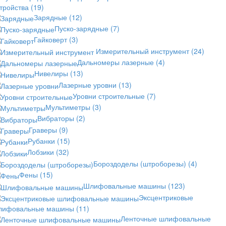
стройства
(19)
Зарядные
(12)
Пуско-зарядные
(7)
Гайковерт
(3)
Измерительный инструмент
(24)
Дальномеры лазерные
(4)
Нивелиры
(13)
Лазерные уровни
(13)
Уровни строительные
(7)
Мультиметры
(3)
Вибраторы
(2)
Граверы
(9)
Рубанки
(15)
Лобзики
(32)
Бороздоделы (штроборезы)
(4)
Фены
(15)
Шлифовальные машины
(123)
Эксцентриковые
лифовальные машины
(11)
Ленточные шлифовальные