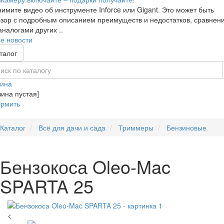
имите видео об инструменте Inforce или Gigant. Это может быть
зор с подробным описанием преимуществ и недостатков, сравнен
аналогами других ..
е новости
талог
зина
зина пустая]
рмить
Каталог
Всё для дачи и сада
Триммеры
Бензиновые
Бензокоса Oleo-Mac
SPARTA 25
<