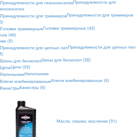
Принадлежности для
зонокосилок
Принадлежности для триммеров
3)
Головки триммерные
(42)
еска
(46)
ожи
(5)
Принадлежности для цепных пил
8)
Шины для бензопил
(35)
Цепи
(33)
Напильники
Ключи комбинированные
(6)
Канистры
(6)
Масла, смазки, масленки
(31)