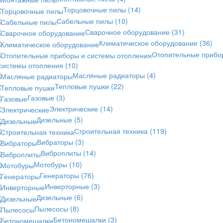
Торцовочные пилы
(14)
Сабельные пилы
(10)
Сварочное оборудование
(31)
Климатическое оборудование
(36)
Отопительные прибо
 системы отопления
(10)
Масляные радиаторы
(4)
Тепловые пушки
(22)
Газовые
(3)
Электрические
(14)
Дизельные
(5)
Строительная техника
(119)
Вибраторы
(3)
Виброплиты
(14)
Мотобуры
(10)
Генераторы
(76)
Инверторные
(3)
Дизельные
(6)
Пылесосы
(8)
Бетономешалки
(3)