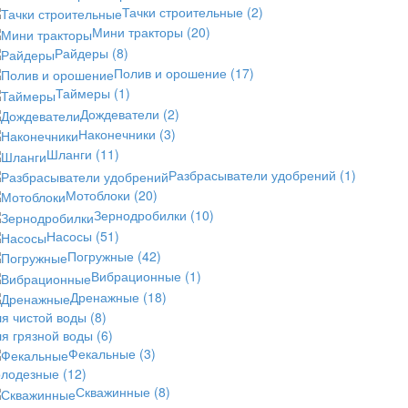
Тачки строительные
(2)
Мини тракторы
(20)
Райдеры
(8)
Полив и орошение
(17)
Таймеры
(1)
Дождеватели
(2)
Наконечники
(3)
Шланги
(11)
Разбрасыватели удобрений
(1)
Мотоблоки
(20)
Зернодробилки
(10)
Насосы
(51)
Погружные
(42)
Вибрационные
(1)
Дренажные
(18)
ля чистой воды
(8)
ля грязной воды
(6)
Фекальные
(3)
олодезные
(12)
Скважинные
(8)