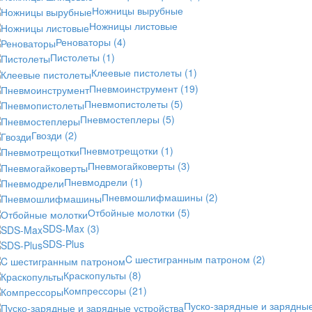
Ножницы вырубные
Ножницы листовые
Реноваторы
(4)
Пистолеты
(1)
Клеевые пистолеты
(1)
Пневмоинструмент
(19)
Пневмопистолеты
(5)
Пневмостеплеры
(5)
Гвозди
(2)
Пневмотрещотки
(1)
Пневмогайковерты
(3)
Пневмодрели
(1)
Пневмошлифмашины
(2)
Отбойные молотки
(5)
SDS-Max
(3)
SDS-Plus
C шестигранным патроном
(2)
Краскопульты
(8)
Компрессоры
(21)
Пуско-зарядные и зарядны