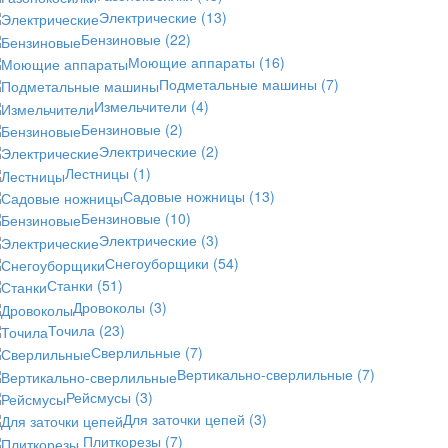
Электрические
(13)
Бензиновые
(22)
Моющие аппараты
(16)
Подметальные машины
(7)
Измельчители
(4)
Бензиновые
(2)
Электрические
(2)
Лестницы
(1)
Садовые ножницы
(13)
Бензиновые
(10)
Электрические
(3)
Снегоуборщики
(54)
Станки
(51)
Дровоколы
(3)
Точила
(23)
Сверлильные
(7)
Вертикально-сверлильные
(7)
Рейсмусы
(3)
Для заточки цепей
(3)
Плиткорезы
(7)