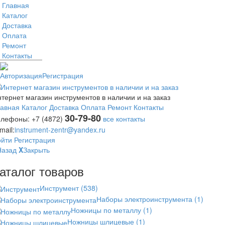
Главная
Каталог
Доставка
Оплата
Ремонт
Контакты
Авторизация
Регистрация
тернет магазин инструментов в наличии и на заказ
лавная
Каталог
Доставка
Оплата
Ремонт
Контакты
30-79-80
елефоны:
+7 (4872)
все контакты
mail:
instrument-zentr@yandex.ru
ойти
Регистрация
Назад
X
Закрыть
аталог товаров
Инструмент
(538)
Наборы электроинструмента
(1)
Ножницы по металлу
(1)
Ножницы шлицевые
(1)