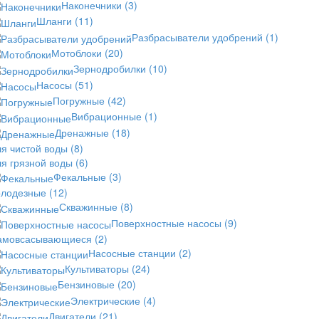
Наконечники
(3)
Шланги
(11)
Разбрасыватели удобрений
(1)
Мотоблоки
(20)
Зернодробилки
(10)
Насосы
(51)
Погружные
(42)
Вибрационные
(1)
Дренажные
(18)
ля чистой воды
(8)
ля грязной воды
(6)
Фекальные
(3)
олодезные
(12)
Скважинные
(8)
Поверхностные насосы
(9)
амовсасывающиеся
(2)
Насосные станции
(2)
Культиваторы
(24)
Бензиновые
(20)
Электрические
(4)
Двигатели
(21)