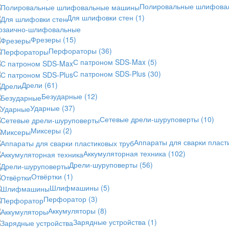
Полировальные шлифов
Для шлифовки стен
(1)
озаично-шлифовальные
Фрезеры
(15)
Перфораторы
(36)
С патроном SDS-Max
(5)
С патроном SDS-Plus
(30)
Дрели
(61)
Безударные
(12)
Ударные
(37)
Сетевые дрели-шуруповерты
(10)
Миксеры
(2)
Аппараты для сварки пласт
Аккумуляторная техника
(102)
Дрели-шуруповерты
(56)
Отвёртки
(1)
Шлифмашины
(5)
Перфоратор
(3)
Аккумуляторы
(8)
Зарядные устройства
(1)