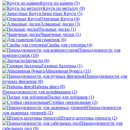
Круги по камню
(5)
Круги по металлу
(9)
Зачистные Круги
(5)
Отрезные Круги
(4)
Алмазные диски
(3)
Пильные диски
(1)
Чашечные диски
(1)
Для граверов
(6)
Скобы для степлера
(4)
Принадлежности для
компрессоров
(10)
Запчасти
(6)
Газовые баллоны
(1)
Абразивная бумага
(11)
Принадлежности для
ручных фрезеров
(8)
Наборы фрез
(8)
Принадлежности для шлифмашин
(2)
Пилки для лобзиков
(1)
Стойки сверлильные
(2)
Принадлежности
для лазерных уровней
(2)
Штанги,штативы,треноги
(2)
Принадлежности для
сабельных пил
(9)