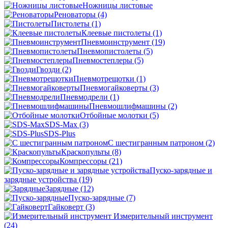
Ножницы листовые
Реноваторы
(4)
Пистолеты
(1)
Клеевые пистолеты
(1)
Пневмоинструмент
(19)
Пневмопистолеты
(5)
Пневмостеплеры
(5)
Гвозди
(2)
Пневмотрещотки
(1)
Пневмогайковерты
(3)
Пневмодрели
(1)
Пневмошлифмашины
(2)
Отбойные молотки
(5)
SDS-Max
(3)
SDS-Plus
C шестигранным патроном
(2)
Краскопульты
(8)
Компрессоры
(21)
Пуско-зарядные и
зарядные устройства
(19)
Зарядные
(12)
Пуско-зарядные
(7)
Гайковерт
(3)
Измерительный инструмент
(24)