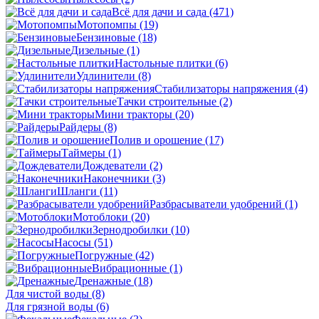
Всё для дачи и сада
(471)
Мотопомпы
(19)
Бензиновые
(18)
Дизельные
(1)
Настольные плитки
(6)
Удлинители
(8)
Стабилизаторы напряжения
(4)
Тачки строительные
(2)
Мини тракторы
(20)
Райдеры
(8)
Полив и орошение
(17)
Таймеры
(1)
Дождеватели
(2)
Наконечники
(3)
Шланги
(11)
Разбрасыватели удобрений
(1)
Мотоблоки
(20)
Зернодробилки
(10)
Насосы
(51)
Погружные
(42)
Вибрационные
(1)
Дренажные
(18)
Для чистой воды
(8)
Для грязной воды
(6)