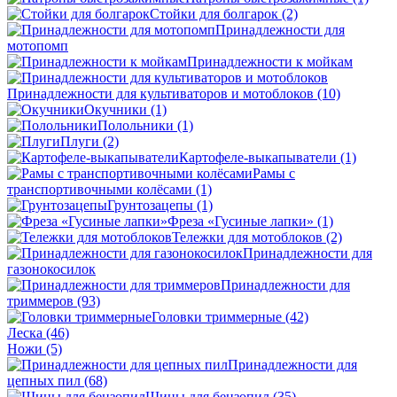
Стойки для болгарок
(2)
Принадлежности для
мотопомп
Принадлежности к мойкам
Принадлежности для культиваторов и мотоблоков
(10)
Окучники
(1)
Полольники
(1)
Плуги
(2)
Картофеле-выкапыватели
(1)
Рамы с
транспортивочными колёсами
(1)
Грунтозацепы
(1)
Фреза «Гусиные лапки»
(1)
Тележки для мотоблоков
(2)
Принадлежности для
газонокосилок
Принадлежности для
триммеров
(93)
Головки триммерные
(42)
Леска
(46)
Ножи
(5)
Принадлежности для
цепных пил
(68)
Шины для бензопил
(35)