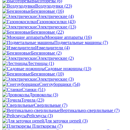
Высоторезы
(6)
Воздуходувки
(23)
Бензиновые
(16)
Электрические
(4)
Газонокосилки
(43)
Электрические
(13)
Бензиновые
(22)
Моющие аппараты
(16)
Подметальные машины
(7)
Измельчители
(4)
Бензиновые
(2)
Электрические
(2)
Лестницы
(1)
Садовые ножницы
(13)
Бензиновые
(10)
Электрические
(3)
Снегоуборщики
(54)
Станки
(51)
Дровоколы
(3)
Точила
(23)
Сверлильные
(7)
Вертикально-сверлильные
(7)
Рейсмусы
(3)
Для заточки цепей
(3)
Плиткорезы
(7)