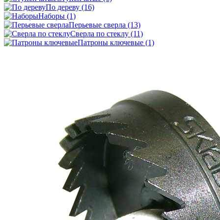
По дереву
(16)
Наборы
(1)
Перьевые сверла
(13)
Сверла по стеклу
(11)
Патроны ключевые
(1)