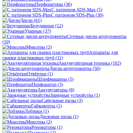
Перфораторы
(36)
С патроном SDS-Max
(5)
С патроном SDS-Plus
(30)
Дрели
(61)
Безударные
(12)
Ударные
(37)
Сетевые дрели-шуруповерты
(10)
Миксеры
(2)
Аппараты для
сварки пластиковых труб
(11)
Аккумуляторная техника
(102)
Дрели-шуруповерты
(56)
Отвёртки
(1)
Шлифмашины
(5)
Перфоратор
(3)
Аккумуляторы
(8)
Зарядные устройства
(1)
Сабельные пилы
(3)
Гайковерты
(1)
Лобзики
(1)
Дисковые пилы
(1)
Миксеры
(2)
Реноваторы
(1)
Пылесосы
(2)