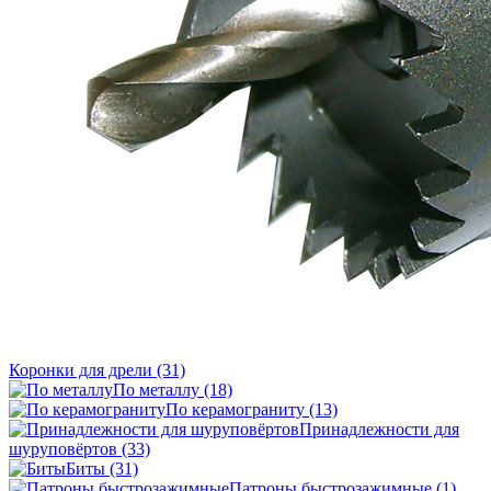
Коронки для дрели
(31)
По металлу
(18)
По керамограниту
(13)
Принадлежности для
шуруповёртов
(33)
Биты
(31)
Патроны быстрозажимные
(1)