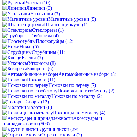
Рулетки
(10)
Линейки
(3)
Угольники
(3)
Магнитные уровни
(5)
Штангенциркули
(1)
Стеклорезы
(1)
Труборезы
(4)
Плоскогубцы
(12)
Ножи
(5)
Струбцины
(11)
Клещи
(5)
Утконосы
(8)
Бокорезы
(6)
Автомобильные наборы
(8)
Ножовки
(11)
Ножовки по дереву
(7)
Ножовки по газобетону
(2)
Ножовки по металлу
(2)
Топоры
(12)
Молотки
(8)
Ножницы по металлу
(4)
Аксессуары и
принадлежности
(508)
Круги и диски
(29)
Отрезные круги
(3)