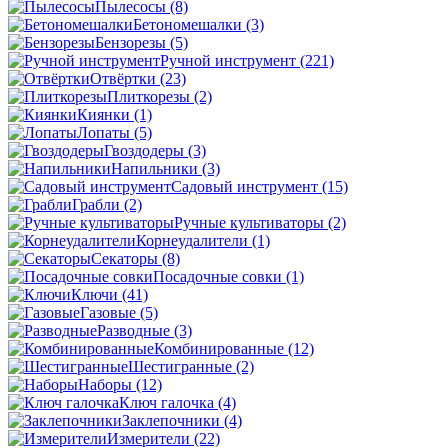
Пылесосы
(8)
Бетономешалки
(3)
Бензорезы
(5)
Ручной инструмент
(221)
Отвёртки
(23)
Плиткорезы
(2)
Киянки
(1)
Лопаты
(5)
Гвоздодеры
(3)
Напильники
(3)
Садовый инструмент
(15)
Грабли
(2)
Ручные культиваторы
(2)
Корнеудалители
(1)
Секаторы
(8)
Посадочные совки
(1)
Ключи
(41)
Газовые
(5)
Разводные
(3)
Комбинированные
(12)
Шестигранные
(2)
Наборы
(12)
Ключ галочка
(4)
Заклепочники
(4)
Измерители
(22)