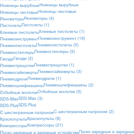
Ножницы вырубные
Ножницы листовые
Реноваторы
(4)
Пистолеты
(1)
Клеевые пистолеты
(1)
Пневмоинструмент
(19)
Пневмопистолеты
(5)
Пневмостеплеры
(5)
Гвозди
(2)
Пневмотрещотки
(1)
Пневмогайковерты
(3)
Пневмодрели
(1)
Пневмошлифмашины
(2)
Отбойные молотки
(5)
SDS-Max
(3)
SDS-Plus
C шестигранным патроном
(2)
Краскопульты
(8)
Компрессоры
(21)
Пуско-зарядные и зарядны