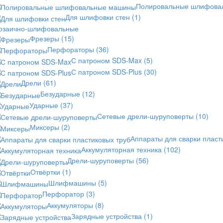
Полировальные шлифов
Для шлифовки стен
(1)
озаично-шлифовальные
Фрезеры
(15)
Перфораторы
(36)
С патроном SDS-Max
(5)
С патроном SDS-Plus
(30)
Дрели
(61)
Безударные
(12)
Ударные
(37)
Сетевые дрели-шуруповерты
(10)
Миксеры
(2)
Аппараты для сварки пласт
Аккумуляторная техника
(102)
Дрели-шуруповерты
(56)
Отвёртки
(1)
Шлифмашины
(5)
Перфоратор
(3)
Аккумуляторы
(8)
Зарядные устройства
(1)