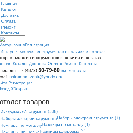
Главная
Каталог
Доставка
Оплата
Ремонт
Контакты
Авторизация
Регистрация
тернет магазин инструментов в наличии и на заказ
лавная
Каталог
Доставка
Оплата
Ремонт
Контакты
30-79-80
елефоны:
+7 (4872)
все контакты
mail:
instrument-zentr@yandex.ru
ойти
Регистрация
Назад
X
Закрыть
аталог товаров
Инструмент
(538)
Наборы электроинструмента
(1)
Ножницы по металлу
(1)
Ножницы шлицевые
(1)