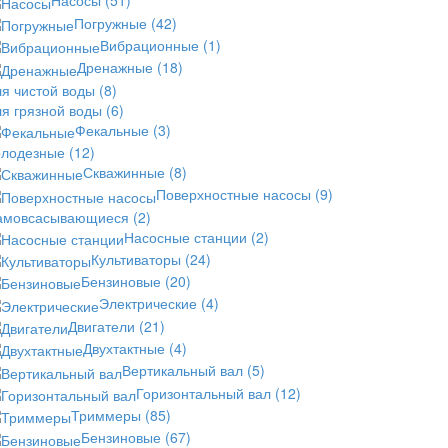
Насосы
(51)
Погружные
(42)
Вибрационные
(1)
Дренажные
(18)
ля чистой воды
(8)
ля грязной воды
(6)
Фекальные
(3)
олодезные
(12)
Скважинные
(8)
Поверхностные насосы
(9)
амовсасывающиеся
(2)
Насосные станции
(2)
Культиваторы
(24)
Бензиновые
(20)
Электрические
(4)
Двигатели
(21)
Двухтактные
(4)
Вертикальный вал
(5)
Горизонтальный вал
(12)
Триммеры
(85)
Бензиновые
(67)