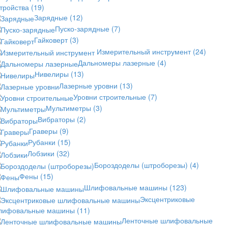
стройства
(19)
Зарядные
(12)
Пуско-зарядные
(7)
Гайковерт
(3)
Измерительный инструмент
(24)
Дальномеры лазерные
(4)
Нивелиры
(13)
Лазерные уровни
(13)
Уровни строительные
(7)
Мультиметры
(3)
Вибраторы
(2)
Граверы
(9)
Рубанки
(15)
Лобзики
(32)
Бороздоделы (штроборезы)
(4)
Фены
(15)
Шлифовальные машины
(123)
Эксцентриковые
лифовальные машины
(11)
Ленточные шлифовальные