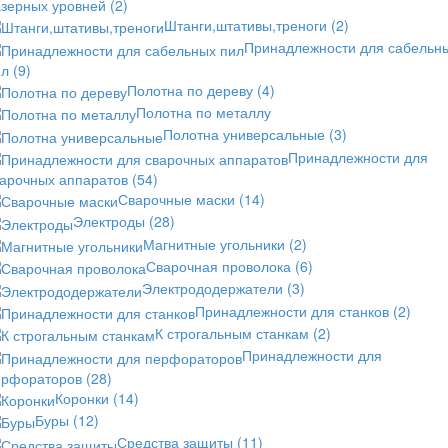
азерных уровней
(2)
Штанги,штативы,треноги
(2)
Принадлежности для сабельн
ил
(9)
Полотна по дереву
(4)
Полотна по металлу
Полотна универсальные
(3)
Принадлежности для
варочных аппаратов
(54)
Сварочные маски
(14)
Электроды
(28)
Магнитные угольники
(2)
Сварочная проволока
(6)
Электрододержатели
(3)
Принадлежности для станков
(2)
К строгальным станкам
(2)
Принадлежности для
ерфораторов
(28)
Коронки
(14)
Буры
(12)
Средства защиты
(11)