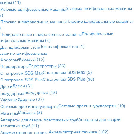
ашины
(11)
Угловые шлифовальные машины
7)
Плоские шлифовальные машины
)
Полировальные
лифовальные машины
(4)
Для шлифовки стен
(1)
озаично-шлифовальные
Фрезеры
(15)
Перфораторы
(36)
С патроном SDS-Max
(5)
С патроном SDS-Plus
(30)
Дрели
(61)
Безударные
(12)
Ударные
(37)
Сетевые дрели-шуруповерты
(10)
Миксеры
(2)
Аппараты для сварки
астиковых труб
(11)
Аккумуляторная техника
(102)