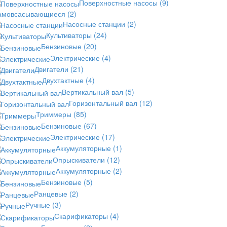
Поверхностные насосы
(9)
амовсасывающиеся
(2)
Насосные станции
(2)
Культиваторы
(24)
Бензиновые
(20)
Электрические
(4)
Двигатели
(21)
Двухтактные
(4)
Вертикальный вал
(5)
Горизонтальный вал
(12)
Триммеры
(85)
Бензиновые
(67)
Электрические
(17)
Аккумуляторные
(1)
Опрыскиватели
(12)
Аккумуляторные
(2)
Бензиновые
(5)
Ранцевые
(2)
Ручные
(3)
Скарификаторы
(4)