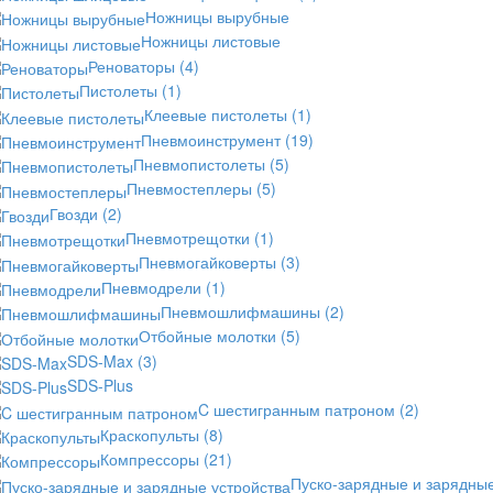
Ножницы вырубные
Ножницы листовые
Реноваторы
(4)
Пистолеты
(1)
Клеевые пистолеты
(1)
Пневмоинструмент
(19)
Пневмопистолеты
(5)
Пневмостеплеры
(5)
Гвозди
(2)
Пневмотрещотки
(1)
Пневмогайковерты
(3)
Пневмодрели
(1)
Пневмошлифмашины
(2)
Отбойные молотки
(5)
SDS-Max
(3)
SDS-Plus
C шестигранным патроном
(2)
Краскопульты
(8)
Компрессоры
(21)
Пуско-зарядные и зарядны