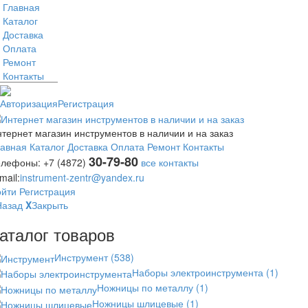
Главная
Каталог
Доставка
Оплата
Ремонт
Контакты
Авторизация
Регистрация
тернет магазин инструментов в наличии и на заказ
лавная
Каталог
Доставка
Оплата
Ремонт
Контакты
30-79-80
елефоны:
+7 (4872)
все контакты
mail:
instrument-zentr@yandex.ru
ойти
Регистрация
Назад
X
Закрыть
аталог товаров
Инструмент
(538)
Наборы электроинструмента
(1)
Ножницы по металлу
(1)
Ножницы шлицевые
(1)