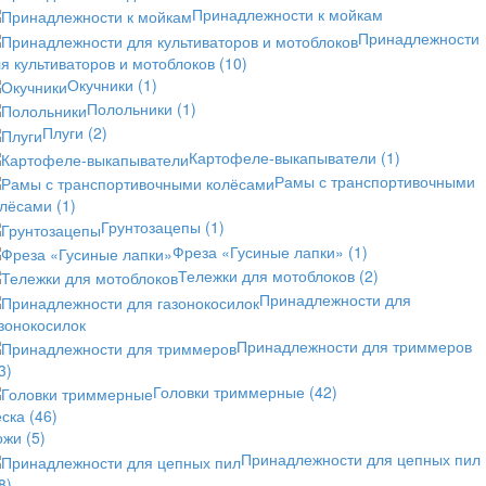
Принадлежности к мойкам
Принадлежности
я культиваторов и мотоблоков
(10)
Окучники
(1)
Полольники
(1)
Плуги
(2)
Картофеле-выкапыватели
(1)
Рамы с транспортивочными
олёсами
(1)
Грунтозацепы
(1)
Фреза «Гусиные лапки»
(1)
Тележки для мотоблоков
(2)
Принадлежности для
зонокосилок
Принадлежности для триммеров
3)
Головки триммерные
(42)
еска
(46)
ожи
(5)
Принадлежности для цепных пил
8)