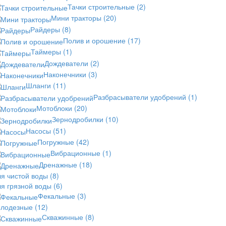
Тачки строительные
(2)
Мини тракторы
(20)
Райдеры
(8)
Полив и орошение
(17)
Таймеры
(1)
Дождеватели
(2)
Наконечники
(3)
Шланги
(11)
Разбрасыватели удобрений
(1)
Мотоблоки
(20)
Зернодробилки
(10)
Насосы
(51)
Погружные
(42)
Вибрационные
(1)
Дренажные
(18)
ля чистой воды
(8)
ля грязной воды
(6)
Фекальные
(3)
олодезные
(12)
Скважинные
(8)