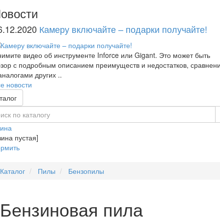
овости
6.12.2020
Камеру включайте – подарки получайте!
имите видео об инструменте Inforce или Gigant. Это может быть
зор с подробным описанием преимуществ и недостатков, сравнен
аналогами других ..
е новости
талог
зина
зина пустая]
рмить
Каталог
Пилы
Бензопилы
Бензиновая пила