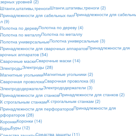
азерных уровней
(2)
Штанги,штативы,треноги
(2)
Принадлежности для сабельн
ил
(9)
Полотна по дереву
(4)
Полотна по металлу
Полотна универсальные
(3)
Принадлежности для
варочных аппаратов
(54)
Сварочные маски
(14)
Электроды
(28)
Магнитные угольники
(2)
Сварочная проволока
(6)
Электрододержатели
(3)
Принадлежности для станков
(2)
К строгальным станкам
(2)
Принадлежности для
ерфораторов
(28)
Коронки
(14)
Буры
(12)
Средства защиты
(11)