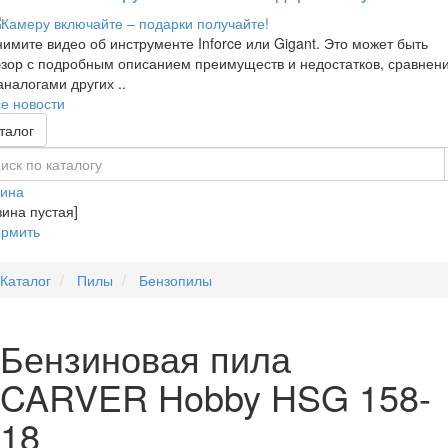
имите видео об инструменте Inforce или Gigant. Это может быть
зор с подробным описанием преимуществ и недостатков, сравнен
аналогами других ..
е новости
талог
зина
зина пустая]
рмить
Каталог
Пилы
Бензопилы
Бензиновая пила
CARVER Hobby HSG 158-
18