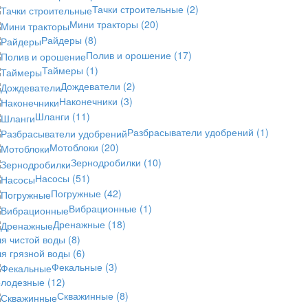
Тачки строительные
(2)
Мини тракторы
(20)
Райдеры
(8)
Полив и орошение
(17)
Таймеры
(1)
Дождеватели
(2)
Наконечники
(3)
Шланги
(11)
Разбрасыватели удобрений
(1)
Мотоблоки
(20)
Зернодробилки
(10)
Насосы
(51)
Погружные
(42)
Вибрационные
(1)
Дренажные
(18)
ля чистой воды
(8)
ля грязной воды
(6)
Фекальные
(3)
олодезные
(12)
Скважинные
(8)