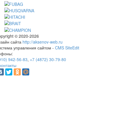
pyright © 2020-2026
изайн сайта
http://aksenov-web.ru
истема управления сайтом -
CMS SiteEdit
ефоны:
910) 942-56-83
,
+7 (4872) 30-79-80
контакты