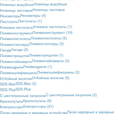
Ножницы вырубные
Ножницы листовые
Реноваторы
(4)
Пистолеты
(1)
Клеевые пистолеты
(1)
Пневмоинструмент
(19)
Пневмопистолеты
(5)
Пневмостеплеры
(5)
Гвозди
(2)
Пневмотрещотки
(1)
Пневмогайковерты
(3)
Пневмодрели
(1)
Пневмошлифмашины
(2)
Отбойные молотки
(5)
SDS-Max
(3)
SDS-Plus
C шестигранным патроном
(2)
Краскопульты
(8)
Компрессоры
(21)
Пуско-зарядные и зарядны