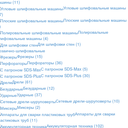
ашины
(11)
Угловые шлифовальные машины
7)
Плоские шлифовальные машины
)
Полировальные
лифовальные машины
(4)
Для шлифовки стен
(1)
озаично-шлифовальные
Фрезеры
(15)
Перфораторы
(36)
С патроном SDS-Max
(5)
С патроном SDS-Plus
(30)
Дрели
(61)
Безударные
(12)
Ударные
(37)
Сетевые дрели-шуруповерты
(10)
Миксеры
(2)
Аппараты для сварки
астиковых труб
(11)
Аккумуляторная техника
(102)