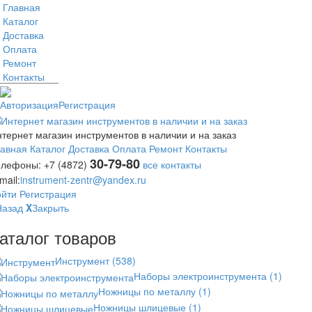
Главная
Каталог
Доставка
Оплата
Ремонт
Контакты
Авторизация
Регистрация
тернет магазин инструментов в наличии и на заказ
лавная
Каталог
Доставка
Оплата
Ремонт
Контакты
30-79-80
елефоны:
+7 (4872)
все контакты
mail:
instrument-zentr@yandex.ru
ойти
Регистрация
Назад
X
Закрыть
аталог товаров
Инструмент
(538)
Наборы электроинструмента
(1)
Ножницы по металлу
(1)
Ножницы шлицевые
(1)