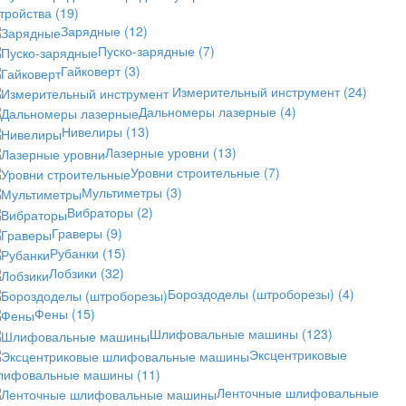
стройства
(19)
Зарядные
(12)
Пуско-зарядные
(7)
Гайковерт
(3)
Измерительный инструмент
(24)
Дальномеры лазерные
(4)
Нивелиры
(13)
Лазерные уровни
(13)
Уровни строительные
(7)
Мультиметры
(3)
Вибраторы
(2)
Граверы
(9)
Рубанки
(15)
Лобзики
(32)
Бороздоделы (штроборезы)
(4)
Фены
(15)
Шлифовальные машины
(123)
Эксцентриковые
лифовальные машины
(11)
Ленточные шлифовальные