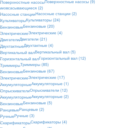
Поверхностные насосы
(9)
амовсасывающиеся
(2)
Насосные станции
(2)
Культиваторы
(24)
Бензиновые
(20)
Электрические
(4)
Двигатели
(21)
Двухтактные
(4)
Вертикальный вал
(5)
Горизонтальный вал
(12)
Триммеры
(85)
Бензиновые
(67)
Электрические
(17)
Аккумуляторные
(1)
Опрыскиватели
(12)
Аккумуляторные
(2)
Бензиновые
(5)
Ранцевые
(2)
Ручные
(3)
Скарификаторы
(4)