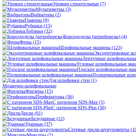
Уровни строительные
(7)
Мультиметры
(3)
Вибраторы
(2)
Граверы
(9)
Рубанки
(15)
Лобзики
(32)
Бороздоделы (штроборезы)
(4)
Фены
(15)
Шлифовальные машины
(123)
Эксцентриковые ш
Ленточные шлифовальн
Угловые шлифовальные м
Плоские шлифовальные м
Полировальные шл
Для шлифовки стен
(1)
Мозаично-шлифовальные
Фрезеры
(15)
Перфораторы
(36)
С патроном SDS-Max
(5)
С патроном SDS-Plus
(30)
Дрели
(61)
Безударные
(12)
Ударные
(37)
Сетевые дрели-шуруповерты
(1
Миксеры
(2)