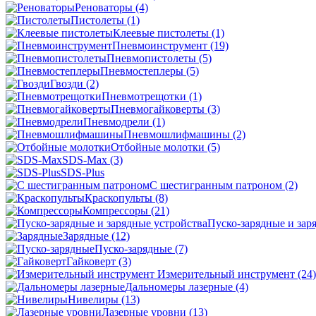
Реноваторы
(4)
Пистолеты
(1)
Клеевые пистолеты
(1)
Пневмоинструмент
(19)
Пневмопистолеты
(5)
Пневмостеплеры
(5)
Гвозди
(2)
Пневмотрещотки
(1)
Пневмогайковерты
(3)
Пневмодрели
(1)
Пневмошлифмашины
(2)
Отбойные молотки
(5)
SDS-Max
(3)
SDS-Plus
C шестигранным патроном
(2)
Краскопульты
(8)
Компрессоры
(21)
Пуско-зарядные и зар
Зарядные
(12)
Пуско-зарядные
(7)
Гайковерт
(3)
Измерительный инструмент
(24)
Дальномеры лазерные
(4)
Нивелиры
(13)
Лазерные уровни
(13)