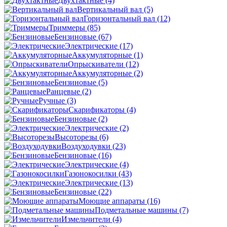
Двухтактные
(4)
Вертикальный вал
(5)
Горизонтальный вал
(12)
Триммеры
(85)
Бензиновые
(67)
Электрические
(17)
Аккумуляторные
(1)
Опрыскиватели
(12)
Аккумуляторные
(2)
Бензиновые
(5)
Ранцевые
(2)
Ручные
(3)
Скарификаторы
(4)
Бензиновые
(2)
Электрические
(2)
Высоторезы
(6)
Воздуходувки
(23)
Бензиновые
(16)
Электрические
(4)
Газонокосилки
(43)
Электрические
(13)
Бензиновые
(22)
Моющие аппараты
(16)
Подметальные машины
(7)
Измельчители
(4)