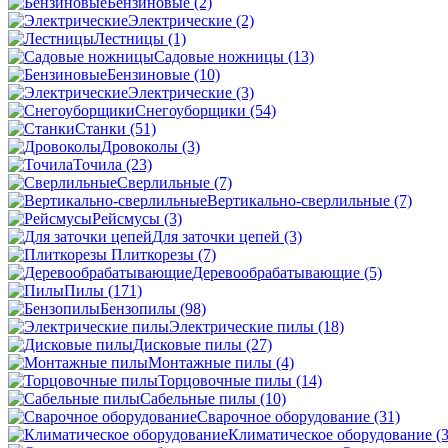
Бензиновые
(2)
Электрические
(2)
Лестницы
(1)
Садовые ножницы
(13)
Бензиновые
(10)
Электрические
(3)
Снегоуборщики
(54)
Станки
(51)
Дровоколы
(3)
Точила
(23)
Сверлильные
(7)
Вертикально-сверлильные
(7)
Рейсмусы
(3)
Для заточки цепей
(3)
Плиткорезы
(7)
Деревообрабатывающие
(5)
Пилы
(171)
Бензопилы
(98)
Электрические пилы
(18)
Дисковые пилы
(27)
Монтажные пилы
(4)
Торцовочные пилы
(14)
Сабельные пилы
(10)
Сварочное оборудование
(31)
Климатическое оборудование
(