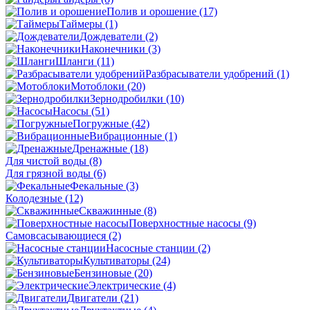
Полив и орошение
(17)
Таймеры
(1)
Дождеватели
(2)
Наконечники
(3)
Шланги
(11)
Разбрасыватели удобрений
(1)
Мотоблоки
(20)
Зернодробилки
(10)
Насосы
(51)
Погружные
(42)
Вибрационные
(1)
Дренажные
(18)
Для чистой воды
(8)
Для грязной воды
(6)
Фекальные
(3)
Колодезные
(12)
Скважинные
(8)
Поверхностные насосы
(9)
Самовсасывающиеся
(2)
Насосные станции
(2)
Культиваторы
(24)
Бензиновые
(20)
Электрические
(4)
Двигатели
(21)