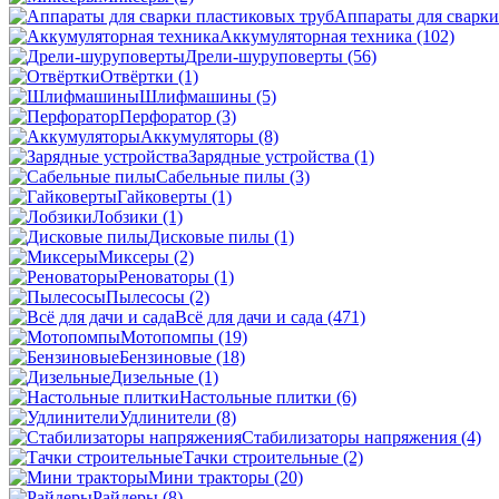
Аппараты для сварки
Аккумуляторная техника
(102)
Дрели-шуруповерты
(56)
Отвёртки
(1)
Шлифмашины
(5)
Перфоратор
(3)
Аккумуляторы
(8)
Зарядные устройства
(1)
Сабельные пилы
(3)
Гайковерты
(1)
Лобзики
(1)
Дисковые пилы
(1)
Миксеры
(2)
Реноваторы
(1)
Пылесосы
(2)
Всё для дачи и сада
(471)
Мотопомпы
(19)
Бензиновые
(18)
Дизельные
(1)
Настольные плитки
(6)
Удлинители
(8)
Стабилизаторы напряжения
(4)
Тачки строительные
(2)
Мини тракторы
(20)
Райдеры
(8)