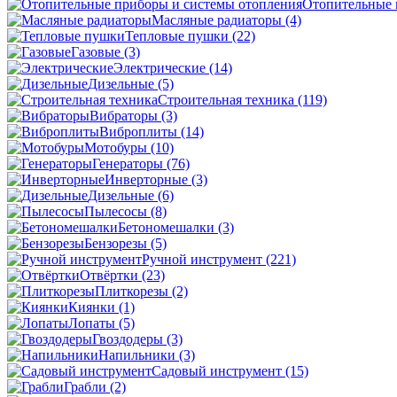
Отопительные 
Масляные радиаторы
(4)
Тепловые пушки
(22)
Газовые
(3)
Электрические
(14)
Дизельные
(5)
Строительная техника
(119)
Вибраторы
(3)
Виброплиты
(14)
Мотобуры
(10)
Генераторы
(76)
Инверторные
(3)
Дизельные
(6)
Пылесосы
(8)
Бетономешалки
(3)
Бензорезы
(5)
Ручной инструмент
(221)
Отвёртки
(23)
Плиткорезы
(2)
Киянки
(1)
Лопаты
(5)
Гвоздодеры
(3)
Напильники
(3)
Садовый инструмент
(15)
Грабли
(2)