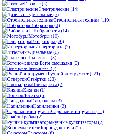
Газовые
(3)
Электрические
(14)
Дизельные
(5)
Строительная техника
(119)
Вибраторы
(3)
Виброплиты
(14)
Мотобуры
(10)
Генераторы
(76)
Инверторные
(3)
Дизельные
(6)
Пылесосы
(8)
Бетономешалки
(3)
Бензорезы
(5)
Ручной инструмент
(221)
Отвёртки
(23)
Плиткорезы
(2)
Киянки
(1)
Лопаты
(5)
Гвоздодеры
(3)
Напильники
(3)
Садовый инструмент
(15)
Грабли
(2)
Ручные культиваторы
(2)
Корнеудалители
(1)
Секаторы
(8)