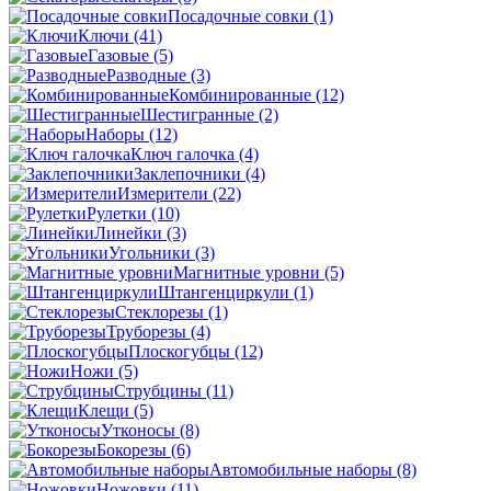
Посадочные совки
(1)
Ключи
(41)
Газовые
(5)
Разводные
(3)
Комбинированные
(12)
Шестигранные
(2)
Наборы
(12)
Ключ галочка
(4)
Заклепочники
(4)
Измерители
(22)
Рулетки
(10)
Линейки
(3)
Угольники
(3)
Магнитные уровни
(5)
Штангенциркули
(1)
Стеклорезы
(1)
Труборезы
(4)
Плоскогубцы
(12)
Ножи
(5)
Струбцины
(11)
Клещи
(5)
Утконосы
(8)
Бокорезы
(6)
Автомобильные наборы
(8)
Ножовки
(11)