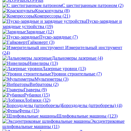
SDS-Plus
C шестигранным патроном
(2)
Краскопульты
(8)
Компрессоры
(21)
Пуско-зарядные и
зарядные устройства
(19)
Зарядные
(12)
Пуско-зарядные
(7)
Гайковерт
(3)
Измерительный инструмент
(24)
Дальномеры лазерные
(4)
Нивелиры
(13)
Лазерные уровни
(13)
Уровни строительные
(7)
Мультиметры
(3)
Вибраторы
(2)
Граверы
(9)
Рубанки
(15)
Лобзики
(32)
Бороздоделы (штроборезы)
(4)
Фены
(15)
Шлифовальные машины
(123)
Эксцентриковые
шлифовальные машины
(11)