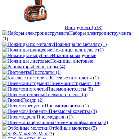
Инструмент
(538)
Наборы электроинструмента
(1)
Ножницы по металлу
(1)
Ножницы шлицевые
(1)
Ножницы вырубные
Ножницы листовые
Реноваторы
(4)
Пистолеты
(1)
Клеевые пистолеты
(1)
Пневмоинструмент
(19)
Пневмопистолеты
(5)
Пневмостеплеры
(5)
Гвозди
(2)
Пневмотрещотки
(1)
Пневмогайковерты
(3)
Пневмодрели
(1)
Пневмошлифмашины
(2)
Отбойные молотки
(5)
SDS-Max
(3)