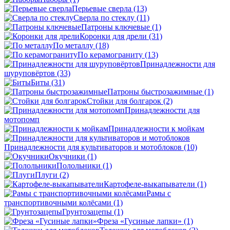
Перьевые сверла
(13)
Сверла по стеклу
(11)
Патроны ключевые
(1)
Коронки для дрели
(31)
По металлу
(18)
По керамограниту
(13)
Принадлежности для
шуруповёртов
(33)
Биты
(31)
Патроны быстрозажимные
(1)
Стойки для болгарок
(2)
Принадлежности для
мотопомп
Принадлежности к мойкам
Принадлежности для культиваторов и мотоблоков
(10)
Окучники
(1)
Полольники
(1)
Плуги
(2)
Картофеле-выкапыватели
(1)
Рамы с
транспортивочными колёсами
(1)
Грунтозацепы
(1)
Фреза «Гусиные лапки»
(1)