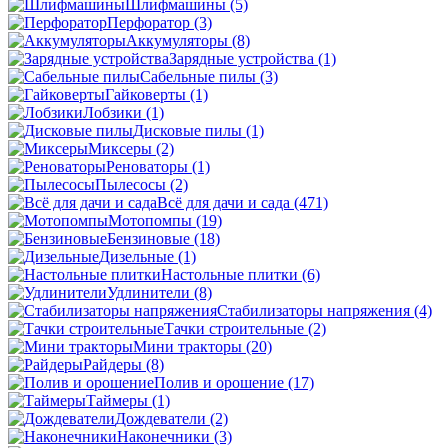
Шлифмашины
(5)
Перфоратор
(3)
Аккумуляторы
(8)
Зарядные устройства
(1)
Сабельные пилы
(3)
Гайковерты
(1)
Лобзики
(1)
Дисковые пилы
(1)
Миксеры
(2)
Реноваторы
(1)
Пылесосы
(2)
Всё для дачи и сада
(471)
Мотопомпы
(19)
Бензиновые
(18)
Дизельные
(1)
Настольные плитки
(6)
Удлинители
(8)
Стабилизаторы напряжения
(4)
Тачки строительные
(2)
Мини тракторы
(20)
Райдеры
(8)
Полив и орошение
(17)
Таймеры
(1)
Дождеватели
(2)
Наконечники
(3)