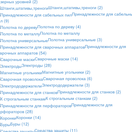
азерных уровней
(2)
Штанги,штативы,треноги
(2)
Принадлежности для сабельн
ил
(9)
Полотна по дереву
(4)
Полотна по металлу
Полотна универсальные
(3)
Принадлежности для
варочных аппаратов
(54)
Сварочные маски
(14)
Электроды
(28)
Магнитные угольники
(2)
Сварочная проволока
(6)
Электрододержатели
(3)
Принадлежности для станков
(2)
К строгальным станкам
(2)
Принадлежности для
ерфораторов
(28)
Коронки
(14)
Буры
(12)
Средства защиты
(11)