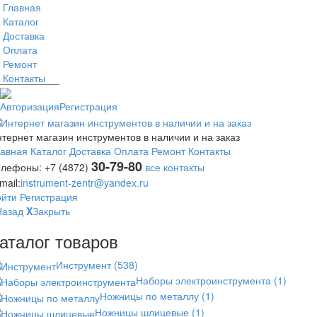
Главная
Каталог
Доставка
Оплата
Ремонт
Контакты
Авторизация
Регистрация
тернет магазин инструментов в наличии и на заказ
лавная
Каталог
Доставка
Оплата
Ремонт
Контакты
30-79-80
елефоны:
+7 (4872)
все контакты
mail:
instrument-zentr@yandex.ru
ойти
Регистрация
Назад
X
Закрыть
аталог товаров
Инструмент
(538)
Наборы электроинструмента
(1)
Ножницы по металлу
(1)
Ножницы шлицевые
(1)