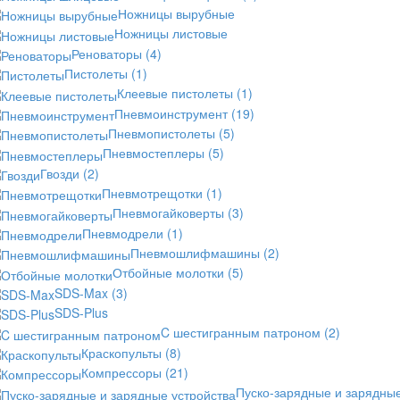
Ножницы вырубные
Ножницы листовые
Реноваторы
(4)
Пистолеты
(1)
Клеевые пистолеты
(1)
Пневмоинструмент
(19)
Пневмопистолеты
(5)
Пневмостеплеры
(5)
Гвозди
(2)
Пневмотрещотки
(1)
Пневмогайковерты
(3)
Пневмодрели
(1)
Пневмошлифмашины
(2)
Отбойные молотки
(5)
SDS-Max
(3)
SDS-Plus
C шестигранным патроном
(2)
Краскопульты
(8)
Компрессоры
(21)
Пуско-зарядные и зарядны