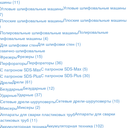
ашины
(11)
Угловые шлифовальные машины
7)
Плоские шлифовальные машины
)
Полировальные
лифовальные машины
(4)
Для шлифовки стен
(1)
озаично-шлифовальные
Фрезеры
(15)
Перфораторы
(36)
С патроном SDS-Max
(5)
С патроном SDS-Plus
(30)
Дрели
(61)
Безударные
(12)
Ударные
(37)
Сетевые дрели-шуруповерты
(10)
Миксеры
(2)
Аппараты для сварки
астиковых труб
(11)
Аккумуляторная техника
(102)