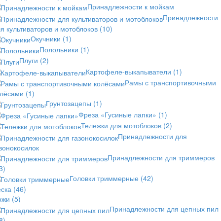
Принадлежности к мойкам
Принадлежности
я культиваторов и мотоблоков
(10)
Окучники
(1)
Полольники
(1)
Плуги
(2)
Картофеле-выкапыватели
(1)
Рамы с транспортивочными
олёсами
(1)
Грунтозацепы
(1)
Фреза «Гусиные лапки»
(1)
Тележки для мотоблоков
(2)
Принадлежности для
зонокосилок
Принадлежности для триммеров
3)
Головки триммерные
(42)
еска
(46)
ожи
(5)
Принадлежности для цепных пил
8)