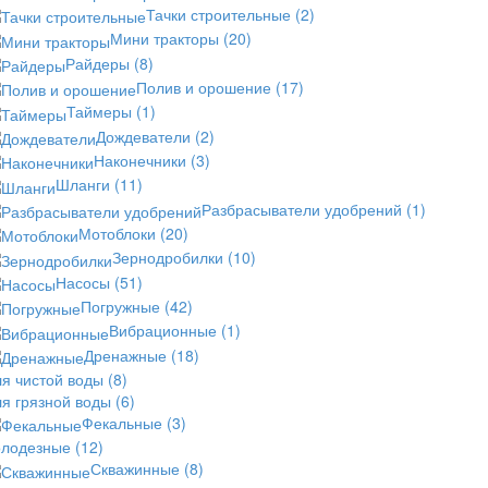
Тачки строительные
(2)
Мини тракторы
(20)
Райдеры
(8)
Полив и орошение
(17)
Таймеры
(1)
Дождеватели
(2)
Наконечники
(3)
Шланги
(11)
Разбрасыватели удобрений
(1)
Мотоблоки
(20)
Зернодробилки
(10)
Насосы
(51)
Погружные
(42)
Вибрационные
(1)
Дренажные
(18)
ля чистой воды
(8)
ля грязной воды
(6)
Фекальные
(3)
олодезные
(12)
Скважинные
(8)