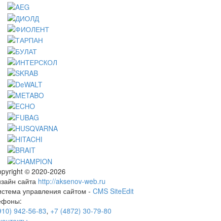
pyright © 2020-2026
изайн сайта
http://aksenov-web.ru
истема управления сайтом -
CMS SiteEdit
ефоны:
910) 942-56-83
,
+7 (4872) 30-79-80
контакты