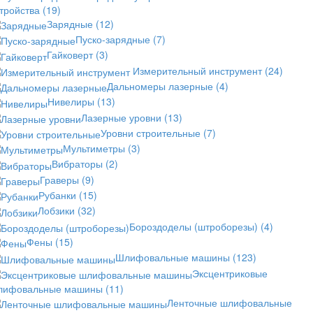
стройства
(19)
Зарядные
(12)
Пуско-зарядные
(7)
Гайковерт
(3)
Измерительный инструмент
(24)
Дальномеры лазерные
(4)
Нивелиры
(13)
Лазерные уровни
(13)
Уровни строительные
(7)
Мультиметры
(3)
Вибраторы
(2)
Граверы
(9)
Рубанки
(15)
Лобзики
(32)
Бороздоделы (штроборезы)
(4)
Фены
(15)
Шлифовальные машины
(123)
Эксцентриковые
лифовальные машины
(11)
Ленточные шлифовальные