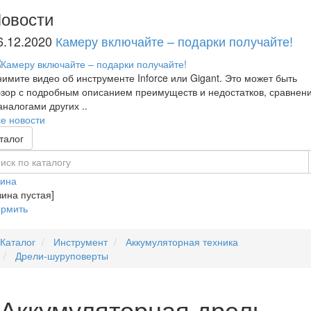
овости
6.12.2020
Камеру включайте – подарки получайте!
имите видео об инструменте Inforce или Gigant. Это может быть
зор с подробным описанием преимуществ и недостатков, сравнен
аналогами других ..
е новости
талог
зина
зина пустая]
рмить
Каталог
Инструмент
Аккумуляторная техника
Дрели-шуруповерты
Аккумуляторная дрель-