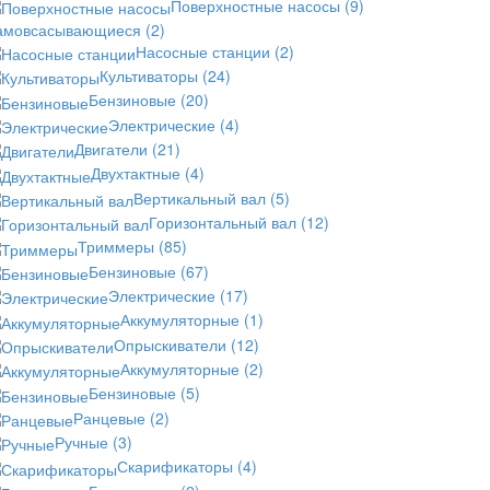
Поверхностные насосы
(9)
амовсасывающиеся
(2)
Насосные станции
(2)
Культиваторы
(24)
Бензиновые
(20)
Электрические
(4)
Двигатели
(21)
Двухтактные
(4)
Вертикальный вал
(5)
Горизонтальный вал
(12)
Триммеры
(85)
Бензиновые
(67)
Электрические
(17)
Аккумуляторные
(1)
Опрыскиватели
(12)
Аккумуляторные
(2)
Бензиновые
(5)
Ранцевые
(2)
Ручные
(3)
Скарификаторы
(4)