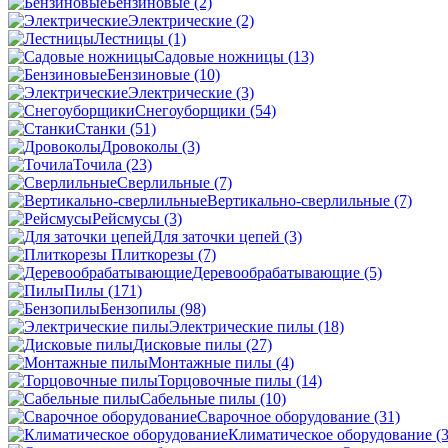
Бензиновые
(2)
Электрические
(2)
Лестницы
(1)
Садовые ножницы
(13)
Бензиновые
(10)
Электрические
(3)
Снегоуборщики
(54)
Станки
(51)
Дровоколы
(3)
Точила
(23)
Сверлильные
(7)
Вертикально-сверлильные
(7)
Рейсмусы
(3)
Для заточки цепей
(3)
Плиткорезы
(7)
Деревообрабатывающие
(5)
Пилы
(171)
Бензопилы
(98)
Электрические пилы
(18)
Дисковые пилы
(27)
Монтажные пилы
(4)
Торцовочные пилы
(14)
Сабельные пилы
(10)
Сварочное оборудование
(31)
Климатическое оборудование
(