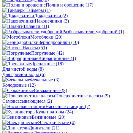
Полив и орошение
(17)
Таймеры
(1)
Дождеватели
(2)
Наконечники
(3)
Шланги
(11)
Разбрасыватели удобрений
(1)
Мотоблоки
(20)
Зернодробилки
(10)
Насосы
(51)
Погружные
(42)
Вибрационные
(1)
Дренажные
(18)
Для чистой воды
(8)
Для грязной воды
(6)
Фекальные
(3)
Колодезные
(12)
Скважинные
(8)
Поверхностные насосы
(9)
Самовсасывающиеся
(2)
Насосные станции
(2)
Культиваторы
(24)
Бензиновые
(20)
Электрические
(4)
Двигатели
(21)