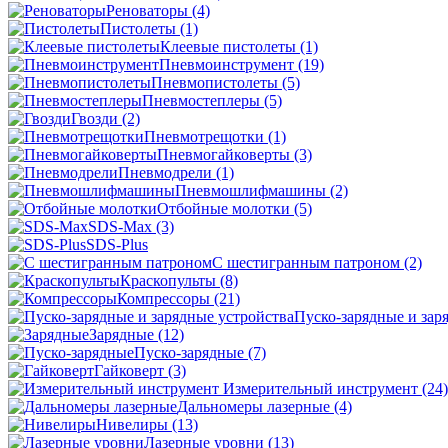
Реноваторы
(4)
Пистолеты
(1)
Клеевые пистолеты
(1)
Пневмоинструмент
(19)
Пневмопистолеты
(5)
Пневмостеплеры
(5)
Гвозди
(2)
Пневмотрещотки
(1)
Пневмогайковерты
(3)
Пневмодрели
(1)
Пневмошлифмашины
(2)
Отбойные молотки
(5)
SDS-Max
(3)
SDS-Plus
C шестигранным патроном
(2)
Краскопульты
(8)
Компрессоры
(21)
Пуско-зарядные и зар
Зарядные
(12)
Пуско-зарядные
(7)
Гайковерт
(3)
Измерительный инструмент
(24)
Дальномеры лазерные
(4)
Нивелиры
(13)
Лазерные уровни
(13)