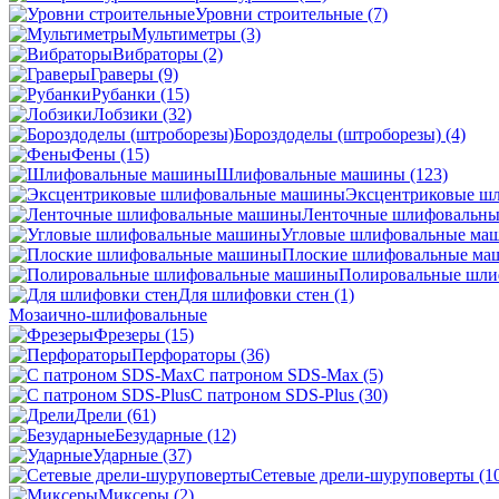
Уровни строительные
(7)
Мультиметры
(3)
Вибраторы
(2)
Граверы
(9)
Рубанки
(15)
Лобзики
(32)
Бороздоделы (штроборезы)
(4)
Фены
(15)
Шлифовальные машины
(123)
Эксцентриковые ш
Ленточные шлифовальн
Угловые шлифовальные м
Плоские шлифовальные м
Полировальные шл
Для шлифовки стен
(1)
Мозаично-шлифовальные
Фрезеры
(15)
Перфораторы
(36)
С патроном SDS-Max
(5)
С патроном SDS-Plus
(30)
Дрели
(61)
Безударные
(12)
Ударные
(37)
Сетевые дрели-шуруповерты
(1
Миксеры
(2)