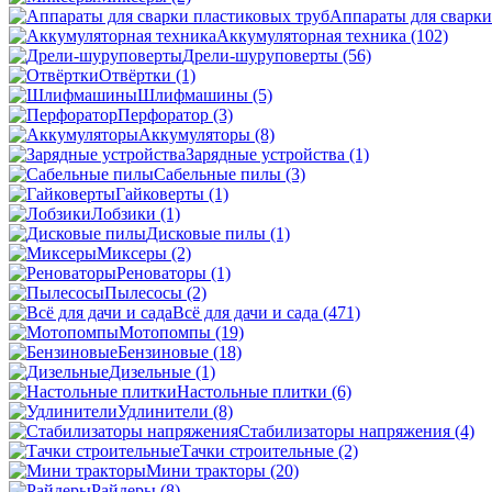
Аппараты для сварки
Аккумуляторная техника
(102)
Дрели-шуруповерты
(56)
Отвёртки
(1)
Шлифмашины
(5)
Перфоратор
(3)
Аккумуляторы
(8)
Зарядные устройства
(1)
Сабельные пилы
(3)
Гайковерты
(1)
Лобзики
(1)
Дисковые пилы
(1)
Миксеры
(2)
Реноваторы
(1)
Пылесосы
(2)
Всё для дачи и сада
(471)
Мотопомпы
(19)
Бензиновые
(18)
Дизельные
(1)
Настольные плитки
(6)
Удлинители
(8)
Стабилизаторы напряжения
(4)
Тачки строительные
(2)
Мини тракторы
(20)
Райдеры
(8)