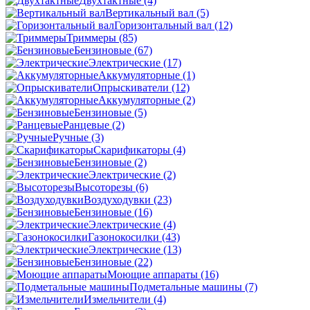
Двухтактные
(4)
Вертикальный вал
(5)
Горизонтальный вал
(12)
Триммеры
(85)
Бензиновые
(67)
Электрические
(17)
Аккумуляторные
(1)
Опрыскиватели
(12)
Аккумуляторные
(2)
Бензиновые
(5)
Ранцевые
(2)
Ручные
(3)
Скарификаторы
(4)
Бензиновые
(2)
Электрические
(2)
Высоторезы
(6)
Воздуходувки
(23)
Бензиновые
(16)
Электрические
(4)
Газонокосилки
(43)
Электрические
(13)
Бензиновые
(22)
Моющие аппараты
(16)
Подметальные машины
(7)
Измельчители
(4)