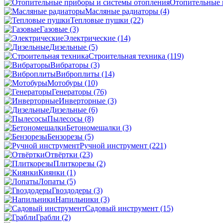
Отопительные 
Масляные радиаторы
(4)
Тепловые пушки
(22)
Газовые
(3)
Электрические
(14)
Дизельные
(5)
Строительная техника
(119)
Вибраторы
(3)
Виброплиты
(14)
Мотобуры
(10)
Генераторы
(76)
Инверторные
(3)
Дизельные
(6)
Пылесосы
(8)
Бетономешалки
(3)
Бензорезы
(5)
Ручной инструмент
(221)
Отвёртки
(23)
Плиткорезы
(2)
Киянки
(1)
Лопаты
(5)
Гвоздодеры
(3)
Напильники
(3)
Садовый инструмент
(15)
Грабли
(2)