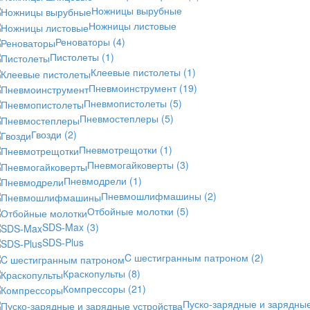
Ножницы вырубные
Ножницы листовые
Реноваторы
(4)
Пистолеты
(1)
Клеевые пистолеты
(1)
Пневмоинструмент
(19)
Пневмопистолеты
(5)
Пневмостеплеры
(5)
Гвозди
(2)
Пневмотрещотки
(1)
Пневмогайковерты
(3)
Пневмодрели
(1)
Пневмошлифмашины
(2)
Отбойные молотки
(5)
SDS-Max
(3)
SDS-Plus
C шестигранным патроном
(2)
Краскопульты
(8)
Компрессоры
(21)
Пуско-зарядные и зарядны