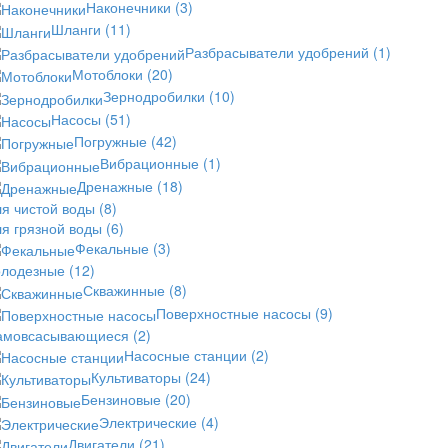
Наконечники
(3)
Шланги
(11)
Разбрасыватели удобрений
(1)
Мотоблоки
(20)
Зернодробилки
(10)
Насосы
(51)
Погружные
(42)
Вибрационные
(1)
Дренажные
(18)
ля чистой воды
(8)
ля грязной воды
(6)
Фекальные
(3)
олодезные
(12)
Скважинные
(8)
Поверхностные насосы
(9)
амовсасывающиеся
(2)
Насосные станции
(2)
Культиваторы
(24)
Бензиновые
(20)
Электрические
(4)
Двигатели
(21)