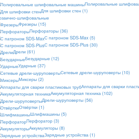
Полировальные шлифов
Для шлифовки стен
(1)
озаично-шлифовальные
Фрезеры
(15)
Перфораторы
(36)
С патроном SDS-Max
(5)
С патроном SDS-Plus
(30)
Дрели
(61)
Безударные
(12)
Ударные
(37)
Сетевые дрели-шуруповерты
(10)
Миксеры
(2)
Аппараты для сварки пласт
Аккумуляторная техника
(102)
Дрели-шуруповерты
(56)
Отвёртки
(1)
Шлифмашины
(5)
Перфоратор
(3)
Аккумуляторы
(8)
Зарядные устройства
(1)