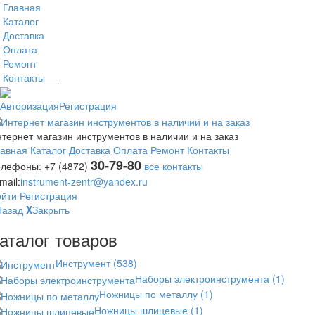
Главная
Каталог
Доставка
Оплата
Ремонт
Контакты
Авторизация
Регистрация
тернет магазин инструментов в наличии и на заказ
лавная
Каталог
Доставка
Оплата
Ремонт
Контакты
30-79-80
елефоны:
+7 (4872)
все контакты
mail:
instrument-zentr@yandex.ru
ойти
Регистрация
Назад
X
Закрыть
аталог товаров
Инструмент
(538)
Наборы электроинструмента
(1)
Ножницы по металлу
(1)
Ножницы шлицевые
(1)