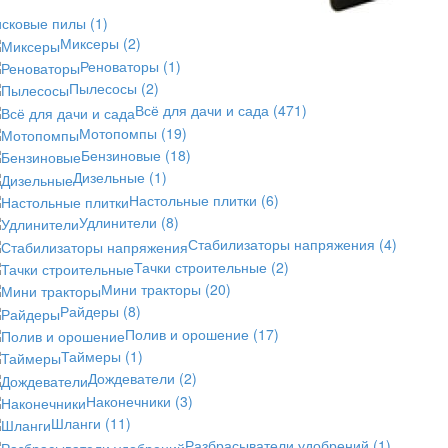
исковые пилы
(1)
Миксеры
(2)
Реноваторы
(1)
Пылесосы
(2)
Всё для дачи и сада
(471)
Мотопомпы
(19)
Бензиновые
(18)
Дизельные
(1)
Настольные плитки
(6)
Удлинители
(8)
Стабилизаторы напряжения
(4)
Тачки строительные
(2)
Мини тракторы
(20)
Райдеры
(8)
Полив и орошение
(17)
Таймеры
(1)
Дождеватели
(2)
Наконечники
(3)
Шланги
(11)
Разбрасыватели удобрений
(1)