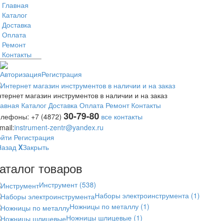
Главная
Каталог
Доставка
Оплата
Ремонт
Контакты
Авторизация
Регистрация
тернет магазин инструментов в наличии и на заказ
лавная
Каталог
Доставка
Оплата
Ремонт
Контакты
30-79-80
елефоны:
+7 (4872)
все контакты
mail:
instrument-zentr@yandex.ru
ойти
Регистрация
Назад
X
Закрыть
аталог товаров
Инструмент
(538)
Наборы электроинструмента
(1)
Ножницы по металлу
(1)
Ножницы шлицевые
(1)