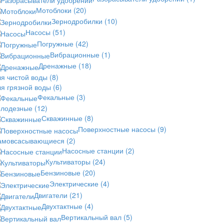
Мотоблоки
(20)
Зернодробилки
(10)
Насосы
(51)
Погружные
(42)
Вибрационные
(1)
Дренажные
(18)
ля чистой воды
(8)
ля грязной воды
(6)
Фекальные
(3)
олодезные
(12)
Скважинные
(8)
Поверхностные насосы
(9)
амовсасывающиеся
(2)
Насосные станции
(2)
Культиваторы
(24)
Бензиновые
(20)
Электрические
(4)
Двигатели
(21)
Двухтактные
(4)
Вертикальный вал
(5)