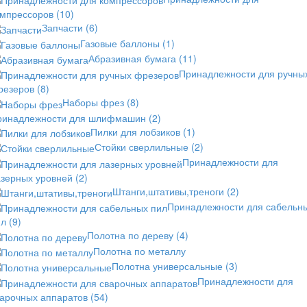
омпрессоров
(10)
Запчасти
(6)
Газовые баллоны
(1)
Абразивная бумага
(11)
Принадлежности для ручны
резеров
(8)
Наборы фрез
(8)
ринадлежности для шлифмашин
(2)
Пилки для лобзиков
(1)
Стойки сверлильные
(2)
Принадлежности для
азерных уровней
(2)
Штанги,штативы,треноги
(2)
Принадлежности для сабельн
ил
(9)
Полотна по дереву
(4)
Полотна по металлу
Полотна универсальные
(3)
Принадлежности для
варочных аппаратов
(54)