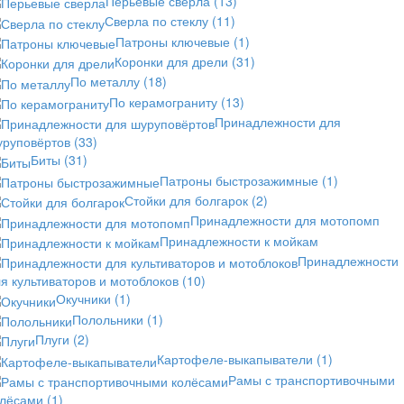
Перьевые сверла
(13)
Сверла по стеклу
(11)
Патроны ключевые
(1)
Коронки для дрели
(31)
По металлу
(18)
По керамограниту
(13)
Принадлежности для
уруповёртов
(33)
Биты
(31)
Патроны быстрозажимные
(1)
Стойки для болгарок
(2)
Принадлежности для мотопомп
Принадлежности к мойкам
Принадлежности
я культиваторов и мотоблоков
(10)
Окучники
(1)
Полольники
(1)
Плуги
(2)
Картофеле-выкапыватели
(1)
Рамы с транспортивочными
олёсами
(1)