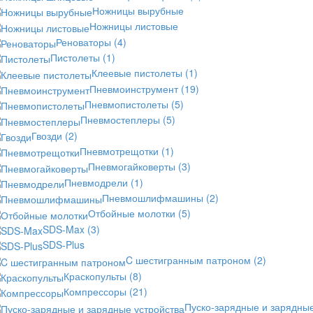
Ножницы вырубные
Ножницы листовые
Реноваторы
(4)
Пистолеты
(1)
Клеевые пистолеты
(1)
Пневмоинструмент
(19)
Пневмопистолеты
(5)
Пневмостеплеры
(5)
Гвозди
(2)
Пневмотрещотки
(1)
Пневмогайковерты
(3)
Пневмодрели
(1)
Пневмошлифмашины
(2)
Отбойные молотки
(5)
SDS-Max
(3)
SDS-Plus
C шестигранным патроном
(2)
Краскопульты
(8)
Компрессоры
(21)
Пуско-зарядные и зарядны