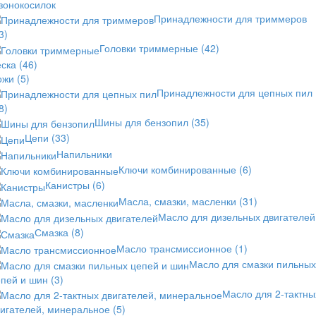
зонокосилок
Принадлежности для триммеров
3)
Головки триммерные
(42)
еска
(46)
ожи
(5)
Принадлежности для цепных пил
8)
Шины для бензопил
(35)
Цепи
(33)
Напильники
Ключи комбинированные
(6)
Канистры
(6)
Масла, смазки, масленки
(31)
Масло для дизельных двигателей
Смазка
(8)
Масло трансмиссионное
(1)
Масло для смазки пильных
епей и шин
(3)
Масло для 2-тактны
вигателей, минеральное
(5)