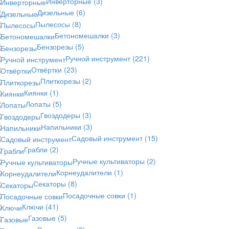
Инверторные
(3)
Дизельные
(6)
Пылесосы
(8)
Бетономешалки
(3)
Бензорезы
(5)
Ручной инструмент
(221)
Отвёртки
(23)
Плиткорезы
(2)
Киянки
(1)
Лопаты
(5)
Гвоздодеры
(3)
Напильники
(3)
Садовый инструмент
(15)
Грабли
(2)
Ручные культиваторы
(2)
Корнеудалители
(1)
Секаторы
(8)
Посадочные совки
(1)
Ключи
(41)
Газовые
(5)