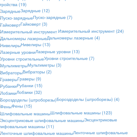
стройства
(19)
Зарядные
(12)
Пуско-зарядные
(7)
Гайковерт
(3)
Измерительный инструмент
(24)
Дальномеры лазерные
(4)
Нивелиры
(13)
Лазерные уровни
(13)
Уровни строительные
(7)
Мультиметры
(3)
Вибраторы
(2)
Граверы
(9)
Рубанки
(15)
Лобзики
(32)
Бороздоделы (штроборезы)
(4)
Фены
(15)
Шлифовальные машины
(123)
Эксцентриковые
лифовальные машины
(11)
Ленточные шлифовальные