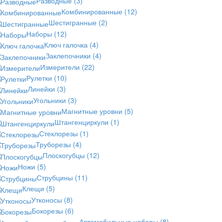
Разводные
(3)
Комбинированные
(12)
Шестигранные
(2)
Наборы
(12)
Ключ галочка
(4)
Заклепочники
(4)
Измерители
(22)
Рулетки
(10)
Линейки
(3)
Угольники
(3)
Магнитные уровни
(5)
Штангенциркули
(1)
Стеклорезы
(1)
Труборезы
(4)
Плоскогубцы
(12)
Ножи
(5)
Струбцины
(11)
Клещи
(5)
Утконосы
(8)
Бокорезы
(6)
Автомобильные наборы
(8)