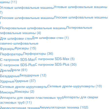
ашины
(11)
Угловые шлифовальные машины
7)
Плоские шлифовальные машины
)
Полировальные
лифовальные машины
(4)
Для шлифовки стен
(1)
озаично-шлифовальные
Фрезеры
(15)
Перфораторы
(36)
С патроном SDS-Max
(5)
С патроном SDS-Plus
(30)
Дрели
(61)
Безударные
(12)
Ударные
(37)
Сетевые дрели-шуруповерты
(10)
Миксеры
(2)
Аппараты для сварки
астиковых труб
(11)
Аккумуляторная техника
(102)