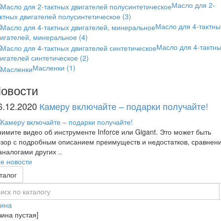
Масло для 2-
ктных двигателей полусинтетическое
(3)
Масло для 4-тактны
вигателей, минеральное
(4)
Масло для 4-тактн
игателей синтетическое
(2)
Масленки
(1)
овости
6.12.2020
Камеру включайте – подарки получайте!
имите видео об инструменте Inforce или Gigant. Это может быть
зор с подробным описанием преимуществ и недостатков, сравнен
аналогами других ..
е новости
талог
зина
зина пустая]