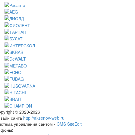
pyright © 2020-2026
изайн сайта
http://aksenov-web.ru
истема управления сайтом -
CMS SiteEdit
ефоны: