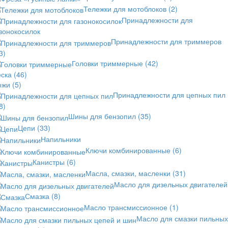
Тележки для мотоблоков
(2)
Принадлежности для
зонокосилок
Принадлежности для триммеров
3)
Головки триммерные
(42)
еска
(46)
ожи
(5)
Принадлежности для цепных пил
8)
Шины для бензопил
(35)
Цепи
(33)
Напильники
Ключи комбинированные
(6)
Канистры
(6)
Масла, смазки, масленки
(31)
Масло для дизельных двигателей
Смазка
(8)
Масло трансмиссионное
(1)
Масло для смазки пильных