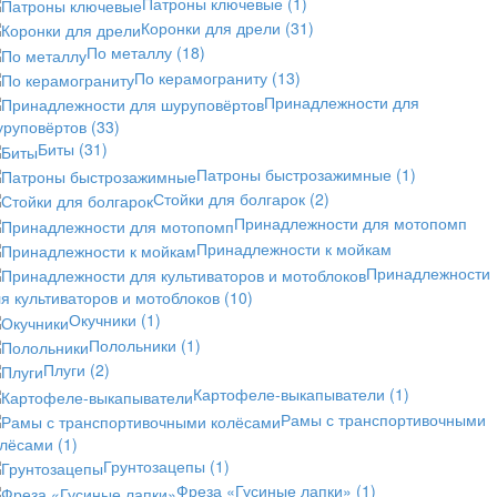
Патроны ключевые
(1)
Коронки для дрели
(31)
По металлу
(18)
По керамограниту
(13)
Принадлежности для
уруповёртов
(33)
Биты
(31)
Патроны быстрозажимные
(1)
Стойки для болгарок
(2)
Принадлежности для мотопомп
Принадлежности к мойкам
Принадлежности
я культиваторов и мотоблоков
(10)
Окучники
(1)
Полольники
(1)
Плуги
(2)
Картофеле-выкапыватели
(1)
Рамы с транспортивочными
олёсами
(1)
Грунтозацепы
(1)
Фреза «Гусиные лапки»
(1)