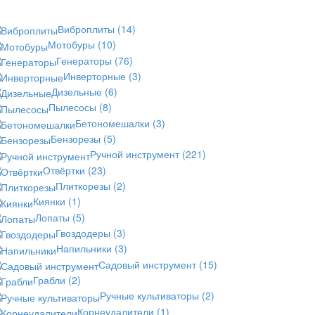
Виброплиты
(14)
Мотобуры
(10)
Генераторы
(76)
Инверторные
(3)
Дизельные
(6)
Пылесосы
(8)
Бетономешалки
(3)
Бензорезы
(5)
Ручной инструмент
(221)
Отвёртки
(23)
Плиткорезы
(2)
Киянки
(1)
Лопаты
(5)
Гвоздодеры
(3)
Напильники
(3)
Садовый инструмент
(15)
Грабли
(2)
Ручные культиваторы
(2)
Корнеудалители
(1)