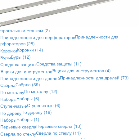
 строгальным станкам
(2)
Принадлежности для
ерфораторов
(28)
Коронки
(14)
Буры
(12)
Средства защиты
(11)
Ящики для инструментов
(4)
Принадлежности для дрелей
(73)
Свёрла
(39)
По металлу
(12)
Наборы
(6)
Ступенчатые
(6)
По дереву
(16)
Наборы
(1)
Перьевые сверла
(13)
Сверла по стеклу
(11)