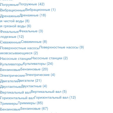
Погружные
(42)
Вибрационные
(1)
Дренажные
(18)
ля чистой воды
(8)
ля грязной воды
(6)
Фекальные
(3)
олодезные
(12)
Скважинные
(8)
Поверхностные насосы
(9)
амовсасывающиеся
(2)
Насосные станции
(2)
Культиваторы
(24)
Бензиновые
(20)
Электрические
(4)
Двигатели
(21)
Двухтактные
(4)
Вертикальный вал
(5)
Горизонтальный вал
(12)
Триммеры
(85)
Бензиновые
(67)