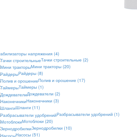
табилизаторы напряжения
(4)
Тачки строительные
(2)
Мини тракторы
(20)
Райдеры
(8)
Полив и орошение
(17)
Таймеры
(1)
Дождеватели
(2)
Наконечники
(3)
Шланги
(11)
Разбрасыватели удобрений
(1)
Мотоблоки
(20)
Зернодробилки
(10)
Насосы
(51)