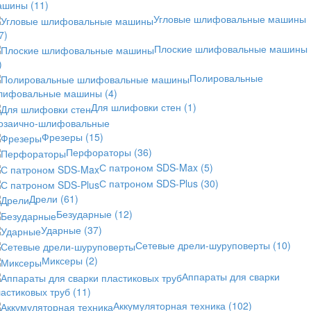
ашины
(11)
Угловые шлифовальные машины
7)
Плоские шлифовальные машины
)
Полировальные
лифовальные машины
(4)
Для шлифовки стен
(1)
озаично-шлифовальные
Фрезеры
(15)
Перфораторы
(36)
С патроном SDS-Max
(5)
С патроном SDS-Plus
(30)
Дрели
(61)
Безударные
(12)
Ударные
(37)
Сетевые дрели-шуруповерты
(10)
Миксеры
(2)
Аппараты для сварки
астиковых труб
(11)
Аккумуляторная техника
(102)