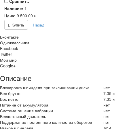
Cравнить
Наличие:
1
Цена:
9 500.00
руб.
Купить
Назад
Вконтакте
Одноклассники
Facebook
Twitter
Мой мир
Google+
Описание
Блокировка шпинделя при заклинивании диска
нет
Вес брутто
7.35 кг
Вес нетто
7.35 кг
Питание от аккумулятора
нет
Система гашения вибрации
нет
Бесщеточный двигатель
нет
Поддержание постоянного количества оборотов
нет
Резьба шпинделя
М14