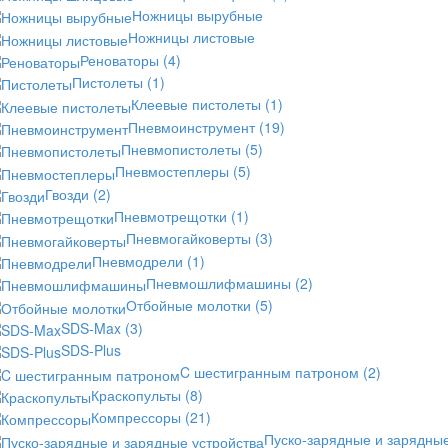
Ножницы вырубные
Ножницы листовые
Реноваторы
(4)
Пистолеты
(1)
Клеевые пистолеты
(1)
Пневмоинструмент
(19)
Пневмопистолеты
(5)
Пневмостеплеры
(5)
Гвозди
(2)
Пневмотрещотки
(1)
Пневмогайковерты
(3)
Пневмодрели
(1)
Пневмошлифмашины
(2)
Отбойные молотки
(5)
SDS-Max
(3)
SDS-Plus
C шестигранным патроном
(2)
Краскопульты
(8)
Компрессоры
(21)
Пуско-зарядные и зарядны