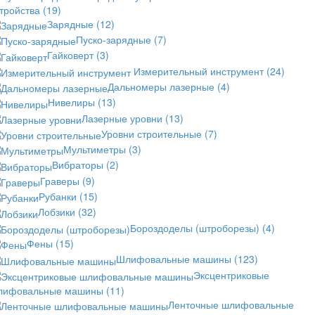
стройства
(19)
Зарядные
(12)
Пуско-зарядные
(7)
Гайковерт
(3)
Измерительный инструмент
(24)
Дальномеры лазерные
(4)
Нивелиры
(13)
Лазерные уровни
(13)
Уровни строительные
(7)
Мультиметры
(3)
Вибраторы
(2)
Граверы
(9)
Рубанки
(15)
Лобзики
(32)
Бороздоделы (штроборезы)
(4)
Фены
(15)
Шлифовальные машины
(123)
Эксцентриковые
лифовальные машины
(11)
Ленточные шлифовальные