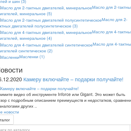
епей и шин
(3)
Масло для 2-тактны
вигателей, минеральное
(5)
Масло для 2-
ктных двигателей полусинтетическое
(3)
Масло для 4-тактны
вигателей, минеральное
(4)
Масло для 4-тактн
игателей синтетическое
(2)
Масленки
(1)
овости
6.12.2020
Камеру включайте – подарки получайте!
имите видео об инструменте Inforce или Gigant. Это может быть
зор с подробным описанием преимуществ и недостатков, сравнен
аналогами других ..
е новости
талог