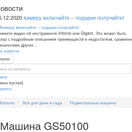
овости
6.12.2020
Камеру включайте – подарки получайте!
имите видео об инструменте Inforce или Gigant. Это может быть
зор с подробным описанием преимуществ и недостатков, сравнен
аналогами других ..
е новости
талог
зина
зина пустая]
рмить
Каталог
Всё для дачи и сада
Подметальные машины
Машина GS50100