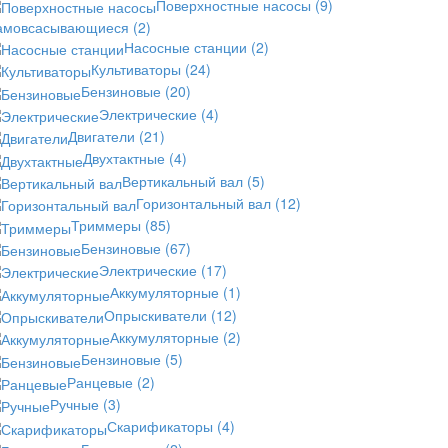
Поверхностные насосы
(9)
амовсасывающиеся
(2)
Насосные станции
(2)
Культиваторы
(24)
Бензиновые
(20)
Электрические
(4)
Двигатели
(21)
Двухтактные
(4)
Вертикальный вал
(5)
Горизонтальный вал
(12)
Триммеры
(85)
Бензиновые
(67)
Электрические
(17)
Аккумуляторные
(1)
Опрыскиватели
(12)
Аккумуляторные
(2)
Бензиновые
(5)
Ранцевые
(2)
Ручные
(3)
Скарификаторы
(4)