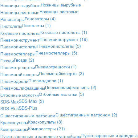
Ножницы вырубные
Ножницы листовые
Реноваторы
(4)
Пистолеты
(1)
Клеевые пистолеты
(1)
Пневмоинструмент
(19)
Пневмопистолеты
(5)
Пневмостеплеры
(5)
Гвозди
(2)
Пневмотрещотки
(1)
Пневмогайковерты
(3)
Пневмодрели
(1)
Пневмошлифмашины
(2)
Отбойные молотки
(5)
SDS-Max
(3)
SDS-Plus
C шестигранным патроном
(2)
Краскопульты
(8)
Компрессоры
(21)
Пуско-зарядные и зарядны