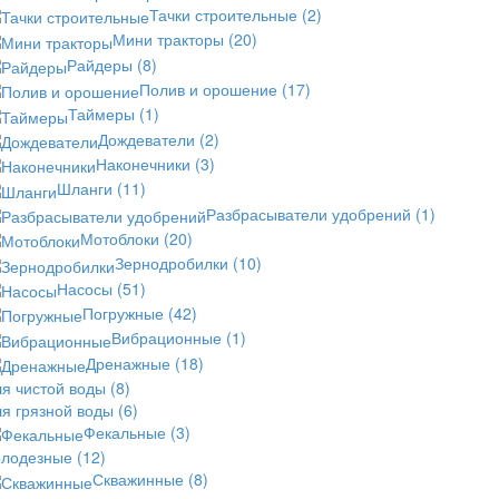
Тачки строительные
(2)
Мини тракторы
(20)
Райдеры
(8)
Полив и орошение
(17)
Таймеры
(1)
Дождеватели
(2)
Наконечники
(3)
Шланги
(11)
Разбрасыватели удобрений
(1)
Мотоблоки
(20)
Зернодробилки
(10)
Насосы
(51)
Погружные
(42)
Вибрационные
(1)
Дренажные
(18)
ля чистой воды
(8)
ля грязной воды
(6)
Фекальные
(3)
олодезные
(12)
Скважинные
(8)