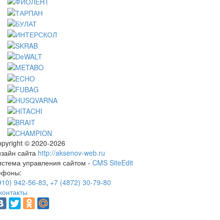
pyright © 2020-2026
изайн сайта
http://aksenov-web.ru
истема управления сайтом -
CMS SiteEdit
ефоны:
910) 942-56-83
,
+7 (4872) 30-79-80
контакты