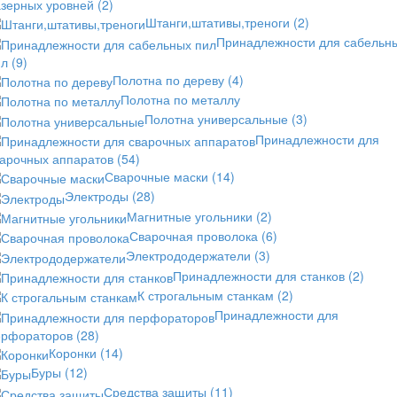
азерных уровней
(2)
Штанги,штативы,треноги
(2)
Принадлежности для сабельн
ил
(9)
Полотна по дереву
(4)
Полотна по металлу
Полотна универсальные
(3)
Принадлежности для
варочных аппаратов
(54)
Сварочные маски
(14)
Электроды
(28)
Магнитные угольники
(2)
Сварочная проволока
(6)
Электрододержатели
(3)
Принадлежности для станков
(2)
К строгальным станкам
(2)
Принадлежности для
ерфораторов
(28)
Коронки
(14)
Буры
(12)
Средства защиты
(11)