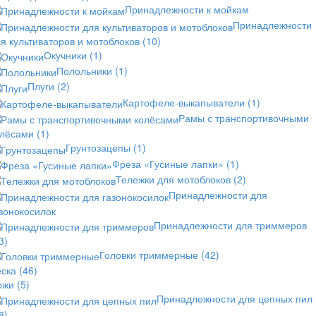
Принадлежности к мойкам
Принадлежности
я культиваторов и мотоблоков
(10)
Окучники
(1)
Полольники
(1)
Плуги
(2)
Картофеле-выкапыватели
(1)
Рамы с транспортивочными
олёсами
(1)
Грунтозацепы
(1)
Фреза «Гусиные лапки»
(1)
Тележки для мотоблоков
(2)
Принадлежности для
зонокосилок
Принадлежности для триммеров
3)
Головки триммерные
(42)
еска
(46)
ожи
(5)
Принадлежности для цепных пил
8)