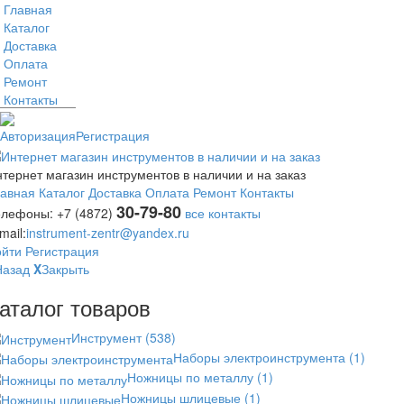
Главная
Каталог
Доставка
Оплата
Ремонт
Контакты
Авторизация
Регистрация
тернет магазин инструментов в наличии и на заказ
лавная
Каталог
Доставка
Оплата
Ремонт
Контакты
30-79-80
елефоны:
+7 (4872)
все контакты
mail:
instrument-zentr@yandex.ru
ойти
Регистрация
Назад
X
Закрыть
аталог товаров
Инструмент
(538)
Наборы электроинструмента
(1)
Ножницы по металлу
(1)
Ножницы шлицевые
(1)