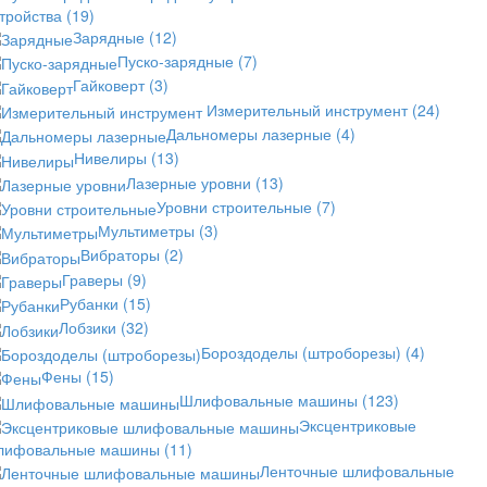
стройства
(19)
Зарядные
(12)
Пуско-зарядные
(7)
Гайковерт
(3)
Измерительный инструмент
(24)
Дальномеры лазерные
(4)
Нивелиры
(13)
Лазерные уровни
(13)
Уровни строительные
(7)
Мультиметры
(3)
Вибраторы
(2)
Граверы
(9)
Рубанки
(15)
Лобзики
(32)
Бороздоделы (штроборезы)
(4)
Фены
(15)
Шлифовальные машины
(123)
Эксцентриковые
лифовальные машины
(11)
Ленточные шлифовальные