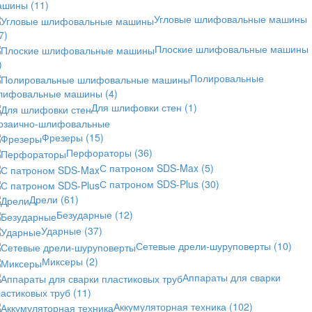
ашины
(11)
Угловые шлифовальные машины
7)
Плоские шлифовальные машины
)
Полировальные
лифовальные машины
(4)
Для шлифовки стен
(1)
озаично-шлифовальные
Фрезеры
(15)
Перфораторы
(36)
С патроном SDS-Max
(5)
С патроном SDS-Plus
(30)
Дрели
(61)
Безударные
(12)
Ударные
(37)
Сетевые дрели-шуруповерты
(10)
Миксеры
(2)
Аппараты для сварки
астиковых труб
(11)
Аккумуляторная техника
(102)