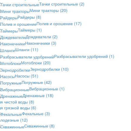
Тачки строительные
(2)
Мини тракторы
(20)
Райдеры
(8)
Полив и орошение
(17)
Таймеры
(1)
Дождеватели
(2)
Наконечники
(3)
Шланги
(11)
Разбрасыватели удобрений
(1)
Мотоблоки
(20)
Зернодробилки
(10)
Насосы
(51)
Погружные
(42)
Вибрационные
(1)
Дренажные
(18)
ля чистой воды
(8)
ля грязной воды
(6)
Фекальные
(3)
олодезные
(12)
Скважинные
(8)