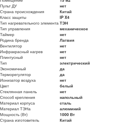
Помещение
15 м2
Пульт ДУ
нет
Страна происхождения
Китай
Класс защиты
IP X4
Тип нагревательного элемента
ТЭН
Тип управления
механическое
Таймер
нет
Родина бренда
Латвия
Вентилятор
нет
Инфракрасный нагрев
нет
Плинтусный
нет
Тип
электрический
Экономичный
да
Терморегулятор
да
Ионизатор воздуха
нет
Цвет
белый
Стеклянная панель
нет
Способ крепления
напольный
Материал корпуса
сталь
Материал ТЭНа
алюминий
Мощность (Вт)
1000 Вт
Страна изготовитель
Китай