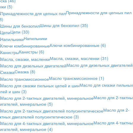
еска
(46)
ожи
(5)
Принадлежности для цепных пил
8)
Шины для бензопил
(35)
Цепи
(33)
Напильники
Ключи комбинированные
(6)
Канистры
(6)
Масла, смазки, масленки
(31)
Масло для дизельных двигателей
Смазка
(8)
Масло трансмиссионное
(1)
Масло для смазки пильных
епей и шин
(3)
Масло для 2-тактны
вигателей, минеральное
(5)
Масло для 2-
ктных двигателей полусинтетическое
(3)
Масло для 4-тактны
вигателей, минеральное
(4)