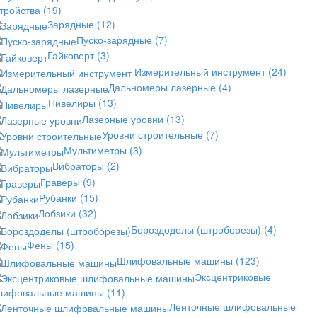
стройства
(19)
Зарядные
(12)
Пуско-зарядные
(7)
Гайковерт
(3)
Измерительный инструмент
(24)
Дальномеры лазерные
(4)
Нивелиры
(13)
Лазерные уровни
(13)
Уровни строительные
(7)
Мультиметры
(3)
Вибраторы
(2)
Граверы
(9)
Рубанки
(15)
Лобзики
(32)
Бороздоделы (штроборезы)
(4)
Фены
(15)
Шлифовальные машины
(123)
Эксцентриковые
лифовальные машины
(11)
Ленточные шлифовальные