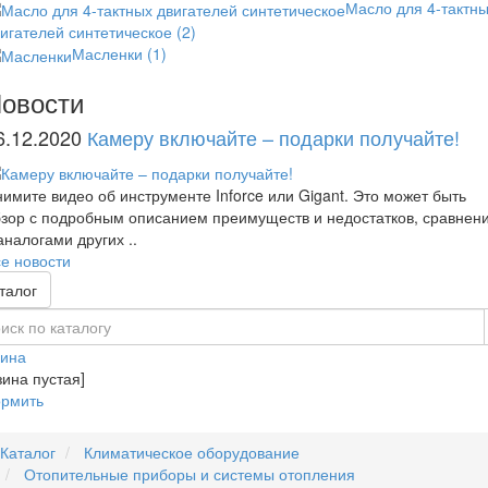
Масло для 4-тактн
игателей синтетическое
(2)
Масленки
(1)
овости
6.12.2020
Камеру включайте – подарки получайте!
имите видео об инструменте Inforce или Gigant. Это может быть
зор с подробным описанием преимуществ и недостатков, сравнен
аналогами других ..
е новости
талог
зина
зина пустая]
рмить
Каталог
Климатическое оборудование
Отопительные приборы и системы отопления