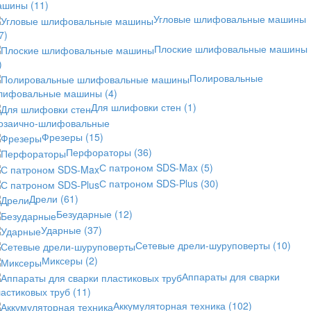
ашины
(11)
Угловые шлифовальные машины
7)
Плоские шлифовальные машины
)
Полировальные
лифовальные машины
(4)
Для шлифовки стен
(1)
озаично-шлифовальные
Фрезеры
(15)
Перфораторы
(36)
С патроном SDS-Max
(5)
С патроном SDS-Plus
(30)
Дрели
(61)
Безударные
(12)
Ударные
(37)
Сетевые дрели-шуруповерты
(10)
Миксеры
(2)
Аппараты для сварки
астиковых труб
(11)
Аккумуляторная техника
(102)