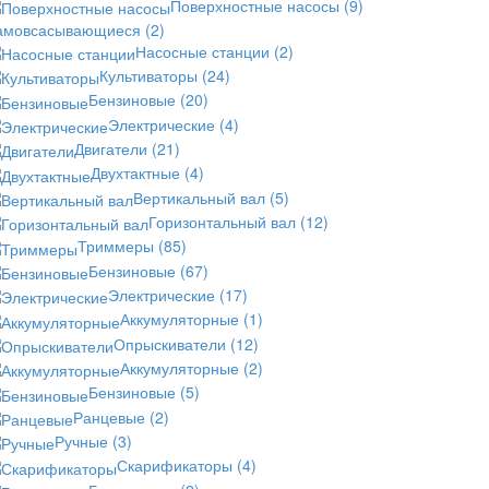
Поверхностные насосы
(9)
амовсасывающиеся
(2)
Насосные станции
(2)
Культиваторы
(24)
Бензиновые
(20)
Электрические
(4)
Двигатели
(21)
Двухтактные
(4)
Вертикальный вал
(5)
Горизонтальный вал
(12)
Триммеры
(85)
Бензиновые
(67)
Электрические
(17)
Аккумуляторные
(1)
Опрыскиватели
(12)
Аккумуляторные
(2)
Бензиновые
(5)
Ранцевые
(2)
Ручные
(3)
Скарификаторы
(4)