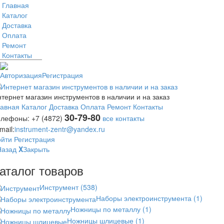
Главная
Каталог
Доставка
Оплата
Ремонт
Контакты
Авторизация
Регистрация
тернет магазин инструментов в наличии и на заказ
лавная
Каталог
Доставка
Оплата
Ремонт
Контакты
30-79-80
елефоны:
+7 (4872)
все контакты
mail:
instrument-zentr@yandex.ru
ойти
Регистрация
Назад
X
Закрыть
аталог товаров
Инструмент
(538)
Наборы электроинструмента
(1)
Ножницы по металлу
(1)
Ножницы шлицевые
(1)