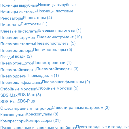
Ножницы вырубные
Ножницы листовые
Реноваторы
(4)
Пистолеты
(1)
Клеевые пистолеты
(1)
Пневмоинструмент
(19)
Пневмопистолеты
(5)
Пневмостеплеры
(5)
Гвозди
(2)
Пневмотрещотки
(1)
Пневмогайковерты
(3)
Пневмодрели
(1)
Пневмошлифмашины
(2)
Отбойные молотки
(5)
SDS-Max
(3)
SDS-Plus
C шестигранным патроном
(2)
Краскопульты
(8)
Компрессоры
(21)
Пуско-зарядные и зарядны