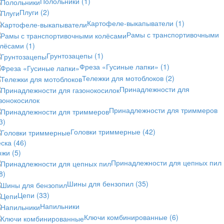
Полольники
(1)
Плуги
(2)
Картофеле-выкапыватели
(1)
Рамы с транспортивочными
олёсами
(1)
Грунтозацепы
(1)
Фреза «Гусиные лапки»
(1)
Тележки для мотоблоков
(2)
Принадлежности для
зонокосилок
Принадлежности для триммеров
3)
Головки триммерные
(42)
еска
(46)
ожи
(5)
Принадлежности для цепных пил
8)
Шины для бензопил
(35)
Цепи
(33)
Напильники
Ключи комбинированные
(6)