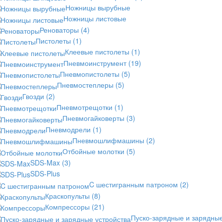
Ножницы вырубные
Ножницы листовые
Реноваторы
(4)
Пистолеты
(1)
Клеевые пистолеты
(1)
Пневмоинструмент
(19)
Пневмопистолеты
(5)
Пневмостеплеры
(5)
Гвозди
(2)
Пневмотрещотки
(1)
Пневмогайковерты
(3)
Пневмодрели
(1)
Пневмошлифмашины
(2)
Отбойные молотки
(5)
SDS-Max
(3)
SDS-Plus
C шестигранным патроном
(2)
Краскопульты
(8)
Компрессоры
(21)
Пуско-зарядные и зарядны