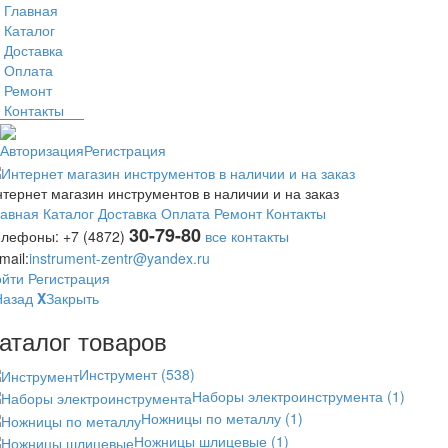
Главная
Каталог
Доставка
Оплата
Ремонт
Контакты
Авторизация
Регистрация
тернет магазин инструментов в наличии и на заказ
лавная
Каталог
Доставка
Оплата
Ремонт
Контакты
30-79-80
елефоны:
+7 (4872)
все контакты
mail:
instrument-zentr@yandex.ru
ойти
Регистрация
Назад
X
Закрыть
аталог товаров
Инструмент
(538)
Наборы электроинструмента
(1)
Ножницы по металлу
(1)
Ножницы шлицевые
(1)