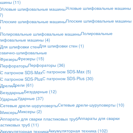
ашины
(11)
Угловые шлифовальные машины
7)
Плоские шлифовальные машины
)
Полировальные
лифовальные машины
(4)
Для шлифовки стен
(1)
озаично-шлифовальные
Фрезеры
(15)
Перфораторы
(36)
С патроном SDS-Max
(5)
С патроном SDS-Plus
(30)
Дрели
(61)
Безударные
(12)
Ударные
(37)
Сетевые дрели-шуруповерты
(10)
Миксеры
(2)
Аппараты для сварки
астиковых труб
(11)
Аккумуляторная техника
(102)