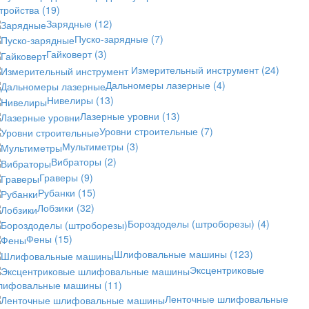
стройства
(19)
Зарядные
(12)
Пуско-зарядные
(7)
Гайковерт
(3)
Измерительный инструмент
(24)
Дальномеры лазерные
(4)
Нивелиры
(13)
Лазерные уровни
(13)
Уровни строительные
(7)
Мультиметры
(3)
Вибраторы
(2)
Граверы
(9)
Рубанки
(15)
Лобзики
(32)
Бороздоделы (штроборезы)
(4)
Фены
(15)
Шлифовальные машины
(123)
Эксцентриковые
лифовальные машины
(11)
Ленточные шлифовальные