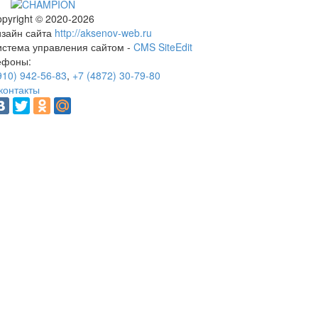
pyright © 2020-2026
изайн сайта
http://aksenov-web.ru
истема управления сайтом -
CMS SiteEdit
ефоны:
910) 942-56-83
,
+7 (4872) 30-79-80
контакты