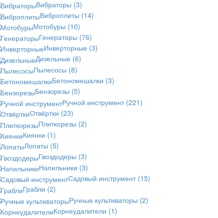
Вибраторы
(3)
Виброплиты
(14)
Мотобуры
(10)
Генераторы
(76)
Инверторные
(3)
Дизельные
(6)
Пылесосы
(8)
Бетономешалки
(3)
Бензорезы
(5)
Ручной инструмент
(221)
Отвёртки
(23)
Плиткорезы
(2)
Киянки
(1)
Лопаты
(5)
Гвоздодеры
(3)
Напильники
(3)
Садовый инструмент
(15)
Грабли
(2)
Ручные культиваторы
(2)
Корнеудалители
(1)