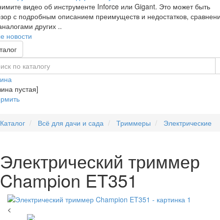
имите видео об инструменте Inforce или Gigant. Это может быть
зор с подробным описанием преимуществ и недостатков, сравнен
аналогами других ..
е новости
талог
зина
зина пустая]
рмить
Каталог
Всё для дачи и сада
Триммеры
Электрические
Электрический триммер
Champion ET351
<