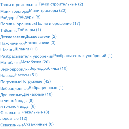
Тачки строительные
(2)
Мини тракторы
(20)
Райдеры
(8)
Полив и орошение
(17)
Таймеры
(1)
Дождеватели
(2)
Наконечники
(3)
Шланги
(11)
Разбрасыватели удобрений
(1)
Мотоблоки
(20)
Зернодробилки
(10)
Насосы
(51)
Погружные
(42)
Вибрационные
(1)
Дренажные
(18)
ля чистой воды
(8)
ля грязной воды
(6)
Фекальные
(3)
олодезные
(12)
Скважинные
(8)