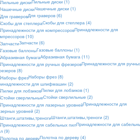
Пильные диски
(1)
Чашечные диски
(1)
Для граверов
(6)
Скобы для степлера
(4)
Принадлежности для
омпрессоров
(10)
Запчасти
(6)
Газовые баллоны
(1)
Абразивная бумага
(11)
Принадлежности для ручны
резеров
(8)
Наборы фрез
(8)
ринадлежности для шлифмашин
(2)
Пилки для лобзиков
(1)
Стойки сверлильные
(2)
Принадлежности для
азерных уровней
(2)
Штанги,штативы,треноги
(2)
Принадлежности для сабельн
ил
(9)
Полотна по дереву
(4)