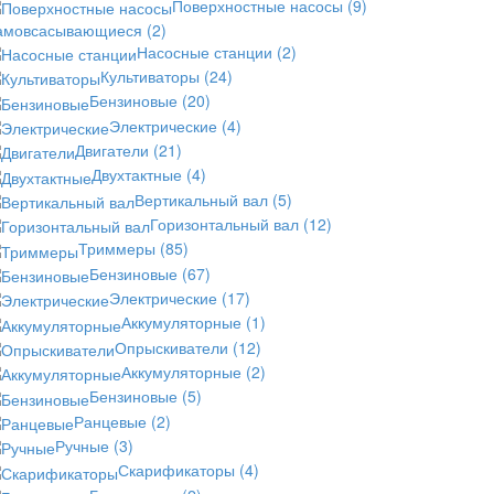
Поверхностные насосы
(9)
амовсасывающиеся
(2)
Насосные станции
(2)
Культиваторы
(24)
Бензиновые
(20)
Электрические
(4)
Двигатели
(21)
Двухтактные
(4)
Вертикальный вал
(5)
Горизонтальный вал
(12)
Триммеры
(85)
Бензиновые
(67)
Электрические
(17)
Аккумуляторные
(1)
Опрыскиватели
(12)
Аккумуляторные
(2)
Бензиновые
(5)
Ранцевые
(2)
Ручные
(3)
Скарификаторы
(4)